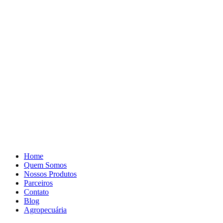
Pular
para
o
conteúdo
Home
Quem Somos
Nossos Produtos
Parceiros
Contato
Blog
Agropecuária