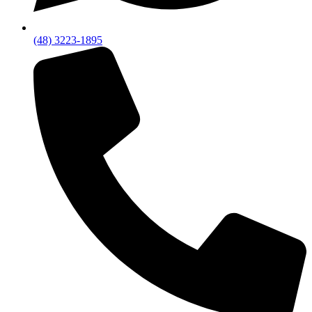
(48) 3223-1895