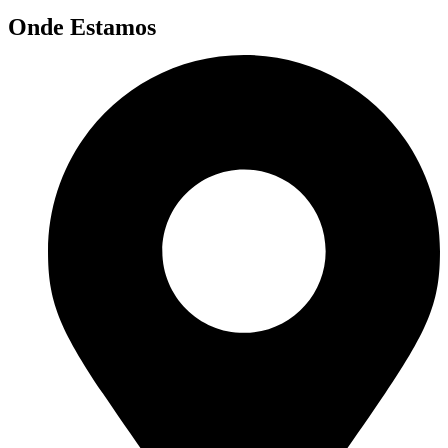
Onde Estamos