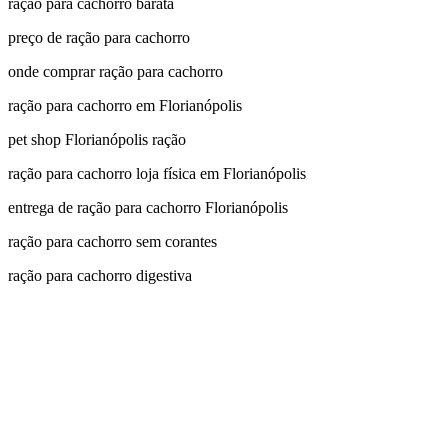
ração para cachorro barata
preço de ração para cachorro
onde comprar ração para cachorro
ração para cachorro em Florianópolis
pet shop Florianópolis ração
ração para cachorro loja física em Florianópolis
entrega de ração para cachorro Florianópolis
ração para cachorro sem corantes
ração para cachorro digestiva