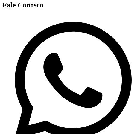
Fale Conosco