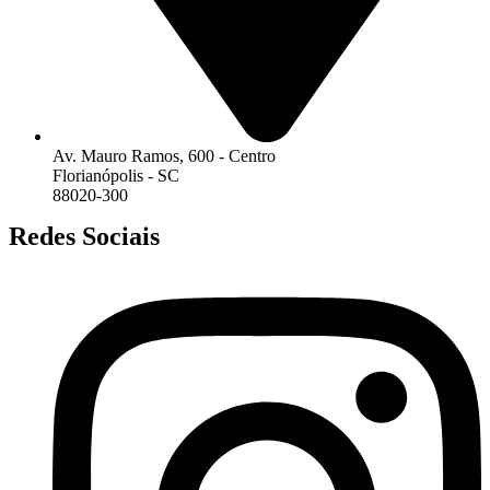
Av. Mauro Ramos, 600 - Centro
Florianópolis - SC
88020-300
Redes Sociais