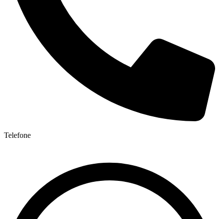
Telefone