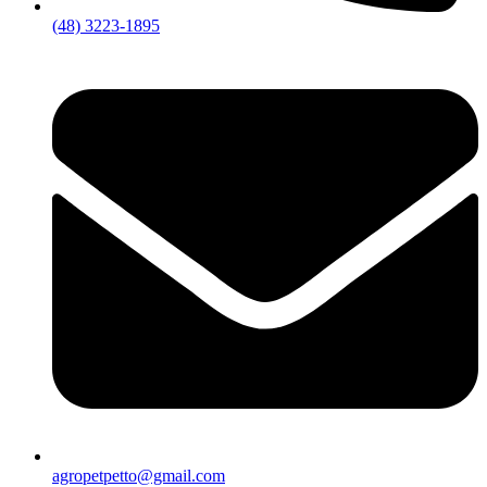
(48) 3223-1895
agropetpetto@gmail.com