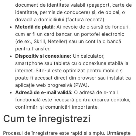
document de identitate valabil (pașaport, carte de
identitate, permis de conducere) și, de obicei, o
dovadă a domiciliului (factură recentă).
Metodă de plată:
Ai nevoie de o sursă de fonduri,
cum ar fi un card bancar, un portofel electronic
(de ex., Skrill, Neteller) sau un cont la o bancă
pentru transfer.
Dispozitiv și conexiune:
Un calculator,
smartphone sau tabletă cu o conexiune stabilă la
internet. Site-ul este optimizat pentru mobile și
poate fi accesat direct din browser sau instalat ca
aplicație web progresivă (PWA).
Adresă de e-mail validă:
O adresă de e-mail
funcțională este necesară pentru crearea contului,
confirmări și comunicări importante.
Cum te înregistrezi
Procesul de înregistrare este rapid și simplu. Urmărește