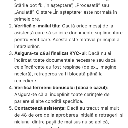
Stările pot fi: „În așteptare”, „Procesată” sau
„Anulată”. O stare „În așteptare” este normală în
primele ore.
Verifică e-mailul tău:
Caută orice mesaj de la
asistență care să solicite documente suplimentare
pentru verificare. Acesta este motivul principal al
întârzierilor.
Asigură-te că ai finalizat KYC-ul:
Dacă nu ai
încărcat toate documentele necesare sau dacă
cele încărcate au fost respinse (de ex., imagine
neclară), retragerea va fi blocată până la
remediere.
Verifică termenii bonusului (dacă e cazul):
Asigură-te că ai îndeplinit toate cerințele de
pariere și alte condiții specifice.
Contactează asistența:
Dacă au trecut mai mult
de 48 de ore de la aprobarea inițială a retragerii și
niciunul dintre pașii de mai sus nu se aplică,