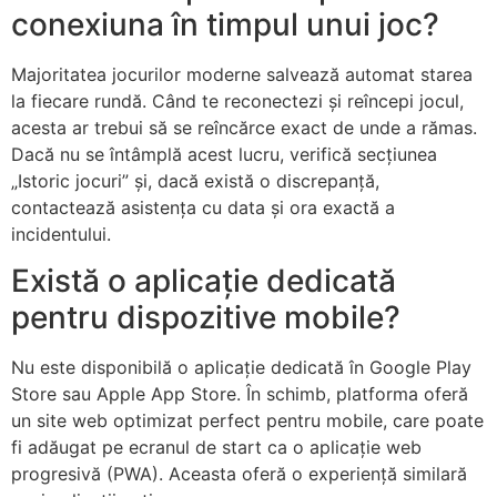
conexiuna în timpul unui joc?
Majoritatea jocurilor moderne salvează automat starea
la fiecare rundă. Când te reconectezi și reîncepi jocul,
acesta ar trebui să se reîncărce exact de unde a rămas.
Dacă nu se întâmplă acest lucru, verifică secțiunea
„Istoric jocuri” și, dacă există o discrepanță,
contactează asistența cu data și ora exactă a
incidentului.
Există o aplicație dedicată
pentru dispozitive mobile?
Nu este disponibilă o aplicație dedicată în Google Play
Store sau Apple App Store. În schimb, platforma oferă
un site web optimizat perfect pentru mobile, care poate
fi adăugat pe ecranul de start ca o aplicație web
progresivă (PWA). Aceasta oferă o experiență similară