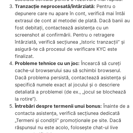
Tranzacție neprocesată/întârziată:
Pentru o
depunere care nu apare în cont, verifică mai întâi
extrasul de cont al metodei de plată. Dacă banii au
fost debitați, contactează asistența cu un
screenshot al confirmării. Pentru o retragere
întârziată, verifică secțiunea „Istoric tranzacții” și
asigură-te că procesul de verificare KYC este
finalizat.
Probleme tehnice cu un joc:
Încearcă să cureți
cache-ul browserului sau să schimbi browserul.
Dacă problema persistă, contactează asistența și
specifică numele exact al jocului și o descriere
detaliată a problemei (de ex., „jocul se blochează
la rotire”).
Întrebări despre termenii unui bonus:
Înainte de a
contacta asistența, verifică secțiunea dedicată
„Termeni și condiții” promoționale pe site. Dacă
răspunsul nu este acolo, folosește chat-ul live