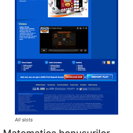
All slots