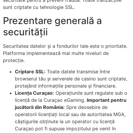
securitate pentru a preveni frauda. Toate tranzacțiile
sunt criptate cu tehnologie SSL.
Prezentare generală a
securității
Securitatea datelor și a fondurilor tale este o prioritate.
Platforma implementează mai multe niveluri de
protecție.
Criptare SSL:
Toate datele transmise între
browserul tău și serverele de casino sunt criptate,
protejând informațiile personale și financiare.
Licența Curaçao:
Operațiunile sunt regulate sub o
licență de la Curaçao eGaming.
Important pentru
jucătorii din România:
Spre deosebire de
operatorii licențiați local sau de autoritatea MGA,
câștigurile obținute la un operator cu licență
Curaçao pot fi supuse impozitului pe venit în