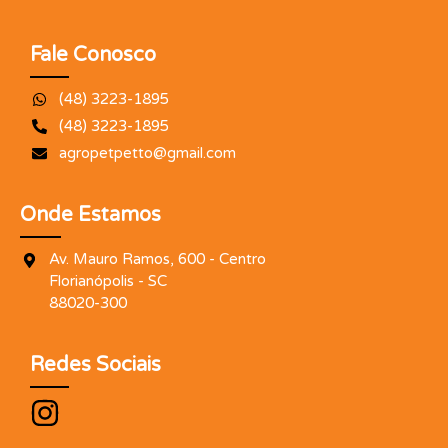
Fale Conosco
(48) 3223-1895
(48) 3223-1895
agropetpetto@gmail.com
Onde Estamos
Av. Mauro Ramos, 600 - Centro
Florianópolis - SC
88020-300
Redes Sociais