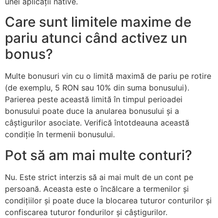
unei aplicații native.
Care sunt limitele maxime de
pariu atunci când activez un
bonus?
Multe bonusuri vin cu o limită maximă de pariu pe rotire
(de exemplu, 5 RON sau 10% din suma bonusului).
Parierea peste această limită în timpul perioadei
bonusului poate duce la anularea bonusului și a
câștigurilor asociate. Verifică întotdeauna această
condiție în termenii bonusului.
Pot să am mai multe conturi?
Nu. Este strict interzis să ai mai mult de un cont pe
persoană. Aceasta este o încălcare a termenilor și
condițiilor și poate duce la blocarea tuturor conturilor și
confiscarea tuturor fondurilor și câștigurilor.