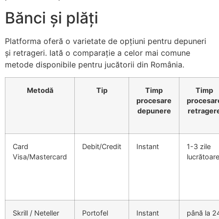
Bănci și plăți
Platforma oferă o varietate de opțiuni pentru depuneri
și retrageri. Iată o comparație a celor mai comune
metode disponibile pentru jucătorii din România.
Metodă
Tip
Timp
Timp
procesare
procesar
depunere
retrager
Card
Debit/Credit
Instant
1-3 zile
Visa/Mastercard
lucrătoar
Skrill / Neteller
Portofel
Instant
până la 2