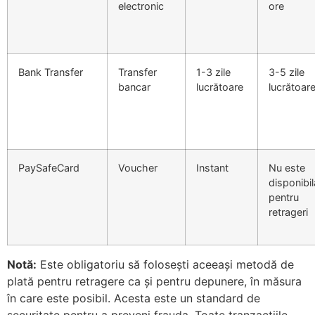
electronic
ore
Bank Transfer
Transfer
1-3 zile
3-5 zile
bancar
lucrătoare
lucrătoar
PaySafeCard
Voucher
Instant
Nu este
disponibil
pentru
retrageri
Notă:
Este obligatoriu să folosești aceeași metodă de
plată pentru retragere ca și pentru depunere, în măsura
în care este posibil. Acesta este un standard de