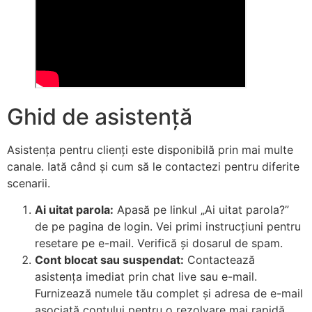
Ghid de asistență
Asistența pentru clienți este disponibilă prin mai multe
canale. Iată când și cum să le contactezi pentru diferite
scenarii.
Ai uitat parola:
Apasă pe linkul „Ai uitat parola?”
de pe pagina de login. Vei primi instrucțiuni pentru
resetare pe e-mail. Verifică și dosarul de spam.
Cont blocat sau suspendat:
Contactează
asistența imediat prin chat live sau e-mail.
Furnizează numele tău complet și adresa de e-mail
asociată contului pentru o rezolvare mai rapidă.