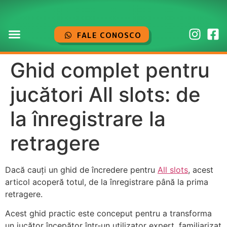
FALE CONOSCO
NOSSOS PRODUTOS
Ghid complet pentru
jucători All slots: de
la înregistrare la
retragere
Dacă cauți un ghid de încredere pentru
All slots
, acest
articol acoperă totul, de la înregistrare până la prima
retragere.
Acest ghid practic este conceput pentru a transforma
un jucător începător într-un utilizator expert, familiarizat