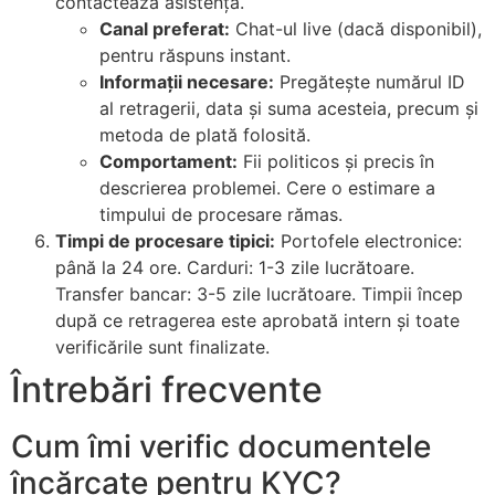
contactează asistența.
Canal preferat:
Chat-ul live (dacă disponibil),
pentru răspuns instant.
Informații necesare:
Pregătește numărul ID
al retragerii, data și suma acesteia, precum și
metoda de plată folosită.
Comportament:
Fii politicos și precis în
descrierea problemei. Cere o estimare a
timpului de procesare rămas.
Timpi de procesare tipici:
Portofele electronice:
până la 24 ore. Carduri: 1-3 zile lucrătoare.
Transfer bancar: 3-5 zile lucrătoare. Timpii încep
după ce retragerea este aprobată intern și toate
verificările sunt finalizate.
Întrebări frecvente
Cum îmi verific documentele
încărcate pentru KYC?