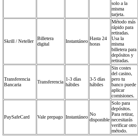
solo a la
misma
tarjeta.
Método más
rápido para
retiradas.
Billetera
Hasta 24
Usa la
Skrill / Neteller
Instantáneo
digital
horas
misma
billetera para
depósitos y
retiradas.
Sin costes
del casino,
Transferencia
1-3 días
3-5 días
pero tu
Transferencia
Bancaria
hábiles
hábiles
banco puede
aplicar
comisiones.
Solo para
depósitos.
No
Para retirar,
PaySafeCard
Vale prepago
Instantáneo
disponible
necesitarás
verificar otro
método.