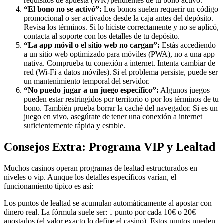
requisitos de apuesta (WR) pendientes de tu bono activo.
“El bono no se activó”:
Los bonos suelen requerir un código
promocional o ser activados desde la caja antes del depósito.
Revisa los términos. Si lo hiciste correctamente y no se aplicó,
contacta al soporte con los detalles de tu depósito.
“La app móvil o el sitio web no cargan”:
Estás accediendo
a un sitio web optimizado para móviles (PWA), no a una app
nativa. Comprueba tu conexión a internet. Intenta cambiar de
red (Wi-Fi a datos móviles). Si el problema persiste, puede ser
un mantenimiento temporal del servidor.
“No puedo jugar a un juego específico”:
Algunos juegos
pueden estar restringidos por territorio o por los términos de tu
bono. También prueba borrar la caché del navegador. Si es un
juego en vivo, asegúrate de tener una conexión a internet
suficientemente rápida y estable.
Consejos Extra: Programa VIP y Lealtad
Muchos casinos operan programas de lealtad estructurados en
niveles o vip. Aunque los detalles específicos varían, el
funcionamiento típico es así:
Los puntos de lealtad se acumulan automáticamente al apostar con
dinero real. La fórmula suele ser: 1 punto por cada 10€ o 20€
apostados (el valor exacto lo define el casino). Estos puntos pueden