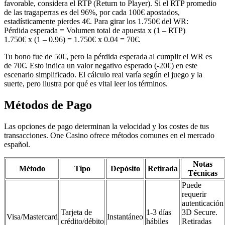
favorable, considera el RTP (Return to Player). Si el RTP promedio
de las tragaperras es del 96%, por cada 100€ apostados,
estadísticamente pierdes 4€. Para girar los 1.750€ del WR:
Pérdida esperada = Volumen total de apuesta x (1 – RTP)
1.750€ x (1 – 0.96) = 1.750€ x 0.04 = 70€.
Tu bono fue de 50€, pero la pérdida esperada al cumplir el WR es
de 70€. Esto indica un valor negativo esperado (-20€) en este
escenario simplificado. El cálculo real varía según el juego y la
suerte, pero ilustra por qué es vital leer los términos.
Métodos de Pago
Las opciones de pago determinan la velocidad y los costes de tus
transacciones. One Casino ofrece métodos comunes en el mercado
español.
Notas
Método
Tipo
Depósito
Retirada
Técnicas
Puede
requerir
autenticación
Tarjeta de
1-3 días
3D Secure.
Visa/Mastercard
Instantáneo
crédito/débito
hábiles
Retiradas