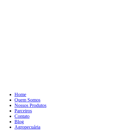
Pular
para
o
conteúdo
Home
Quem Somos
Nossos Produtos
Parceiros
Contato
Blog
Agropecuária