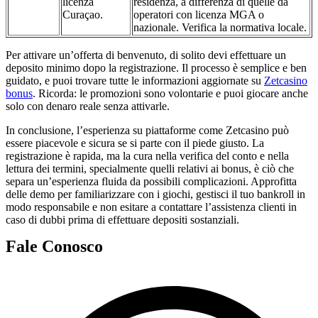
licenza
residenza, a differenza di quelle da
Curaçao.
operatori con licenza MGA o
nazionale. Verifica la normativa locale.
Per attivare un’offerta di benvenuto, di solito devi effettuare un
deposito minimo dopo la registrazione. Il processo è semplice e ben
guidato, e puoi trovare tutte le informazioni aggiornate su
Zetcasino
bonus
. Ricorda: le promozioni sono volontarie e puoi giocare anche
solo con denaro reale senza attivarle.
In conclusione, l’esperienza su piattaforme come Zetcasino può
essere piacevole e sicura se si parte con il piede giusto. La
registrazione è rapida, ma la cura nella verifica del conto e nella
lettura dei termini, specialmente quelli relativi ai bonus, è ciò che
separa un’esperienza fluida da possibili complicazioni. Approfitta
delle demo per familiarizzare con i giochi, gestisci il tuo bankroll in
modo responsabile e non esitare a contattare l’assistenza clienti in
caso di dubbi prima di effettuare depositi sostanziali.
Fale Conosco