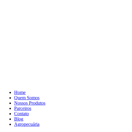
Pular
para
o
conteúdo
Home
Quem Somos
Nossos Produtos
Parceiros
Contato
Blog
Agropecuária