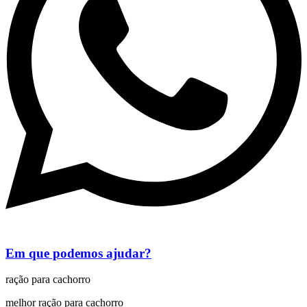
Em que podemos ajudar?
ração para cachorro
melhor ração para cachorro