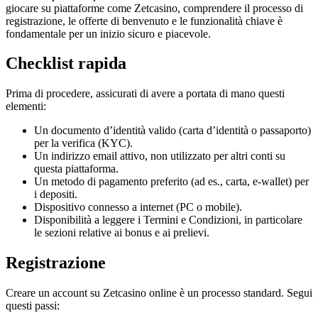
giocare su piattaforme come Zetcasino, comprendere il processo di
registrazione, le offerte di benvenuto e le funzionalità chiave è
fondamentale per un inizio sicuro e piacevole.
Checklist rapida
Prima di procedere, assicurati di avere a portata di mano questi
elementi:
Un documento d’identità valido (carta d’identità o passaporto)
per la verifica (KYC).
Un indirizzo email attivo, non utilizzato per altri conti su
questa piattaforma.
Un metodo di pagamento preferito (ad es., carta, e-wallet) per
i depositi.
Dispositivo connesso a internet (PC o mobile).
Disponibilità a leggere i Termini e Condizioni, in particolare
le sezioni relative ai bonus e ai prelievi.
Registrazione
Creare un account su Zetcasino online è un processo standard. Segui
questi passi: