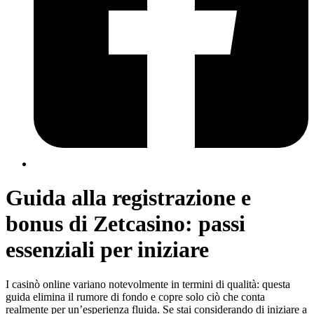
Guida alla registrazione e
bonus di Zetcasino: passi
essenziali per iniziare
I casinò online variano notevolmente in termini di qualità: questa
guida elimina il rumore di fondo e copre solo ciò che conta
realmente per un’esperienza fluida. Se stai considerando di iniziare a