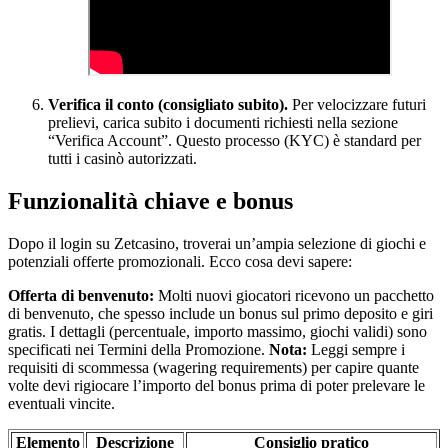
Verifica il conto (consigliato subito).
Per velocizzare futuri
prelievi, carica subito i documenti richiesti nella sezione
“Verifica Account”. Questo processo (KYC) è standard per
tutti i casinò autorizzati.
Funzionalità chiave e bonus
Dopo il login su Zetcasino, troverai un’ampia selezione di giochi e
potenziali offerte promozionali. Ecco cosa devi sapere:
Offerta di benvenuto:
Molti nuovi giocatori ricevono un pacchetto
di benvenuto, che spesso include un bonus sul primo deposito e giri
gratis. I dettagli (percentuale, importo massimo, giochi validi) sono
specificati nei Termini della Promozione.
Nota:
Leggi sempre i
requisiti di scommessa (wagering requirements) per capire quante
volte devi rigiocare l’importo del bonus prima di poter prelevare le
eventuali vincite.
Elemento
Descrizione
Consiglio pratico