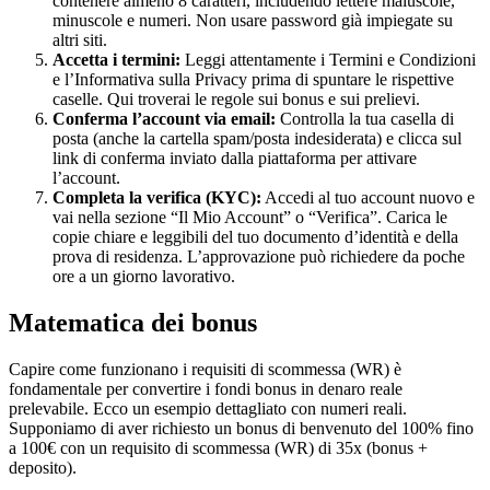
contenere almeno 8 caratteri, includendo lettere maiuscole,
minuscole e numeri. Non usare password già impiegate su
altri siti.
Accetta i termini:
Leggi attentamente i Termini e Condizioni
e l’Informativa sulla Privacy prima di spuntare le rispettive
caselle. Qui troverai le regole sui bonus e sui prelievi.
Conferma l’account via email:
Controlla la tua casella di
posta (anche la cartella spam/posta indesiderata) e clicca sul
link di conferma inviato dalla piattaforma per attivare
l’account.
Completa la verifica (KYC):
Accedi al tuo account nuovo e
vai nella sezione “Il Mio Account” o “Verifica”. Carica le
copie chiare e leggibili del tuo documento d’identità e della
prova di residenza. L’approvazione può richiedere da poche
ore a un giorno lavorativo.
Matematica dei bonus
Capire come funzionano i requisiti di scommessa (WR) è
fondamentale per convertire i fondi bonus in denaro reale
prelevabile. Ecco un esempio dettagliato con numeri reali.
Supponiamo di aver richiesto un bonus di benvenuto del 100% fino
a 100€ con un requisito di scommessa (WR) di 35x (bonus +
deposito).