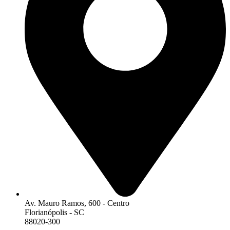
Av. Mauro Ramos, 600 - Centro
Florianópolis - SC
88020-300