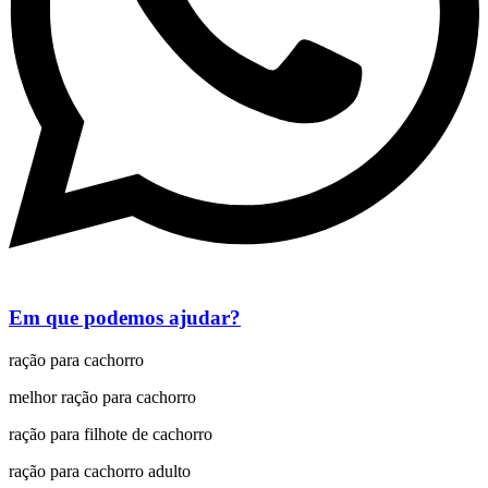
Em que podemos ajudar?
ração para cachorro
melhor ração para cachorro
ração para filhote de cachorro
ração para cachorro adulto