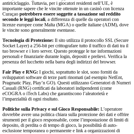
antiriciclaggio. Tuttavia, per i giocatori residenti nell’UE, è
importante sapere che le vincite ottenute in un casinò con licenza
Curaçao
potrebbero essere soggette a tassazione sul reddito
secondo le leggi locali
, a differenza di quelle da operatori con
licenze europee come Malta (MGA) o quelle italiane (ADM), dove
le vincite sono generalmente esentasse.
Tecnologia di Protezione:
Il sito utilizza il protocollo SSL (Secure
Socket Layer) a 256-bit per crittografare tutto il traffico di dati tra il
tuo browser e i loro server. Questo protegge le tue informazioni
personali e finanziarie durante login, depositi e prelievi. Verifica la
presenza del lucchetto nella barra degli indirizzi del browser.
Fair Play e RNG:
I giochi, soprattutto le slot, sono forniti da
sviluppatori software di terze parti rinomati (ad esempio NetEnt,
Pragmatic Play, Play’n GO). Questi utilizzano Generatori di Numeri
Casuali (RNG) certificati da laboratori indipendenti (come
eCOGRA o iTech Labs) che garantiscono l’aleatorietà e
l’imparzialità di ogni risultato.
Politiche sulla Privacy e sul Gioco Responsabile:
L’operatore
dovrebbe avere una politica chiara sulla protezione dei dati e offrire
strumenti per il gioco responsabile, come l’impostazione di limiti di
deposito, di perdita o di tempo di gioco, la possibilità di auto-
esclusione temporanea o permanente e link a organizzazioni di