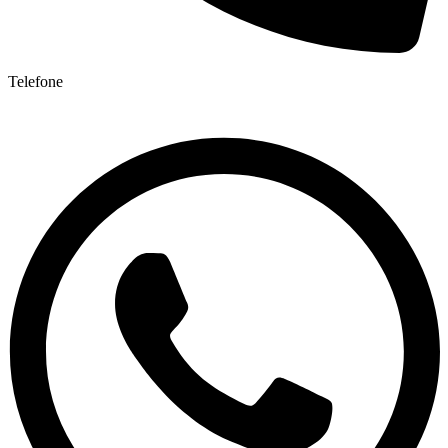
Telefone