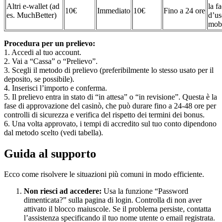
Altri e-wallet (ad
la fa
10€
Immediato
10€
Fino a 24 ore
es. MuchBetter)
d’us
mobi
Procedura per un prelievo:
1. Accedi al tuo account.
2. Vai a “Cassa” o “Prelievo”.
3. Scegli il metodo di prelievo (preferibilmente lo stesso usato per il
deposito, se possibile).
4. Inserisci l’importo e conferma.
5. Il prelievo entra in stato di “in attesa” o “in revisione”. Questa è la
fase di approvazione del casinò, che può durare fino a 24-48 ore per
controlli di sicurezza e verifica del rispetto dei termini dei bonus.
6. Una volta approvato, i tempi di accredito sul tuo conto dipendono
dal metodo scelto (vedi tabella).
Guida al supporto
Ecco come risolvere le situazioni più comuni in modo efficiente.
Non riesci ad accedere:
Usa la funzione “Password
dimenticata?” sulla pagina di login. Controlla di non aver
attivato il blocco maiuscole. Se il problema persiste, contatta
l’assistenza specificando il tuo nome utente o email registrata.