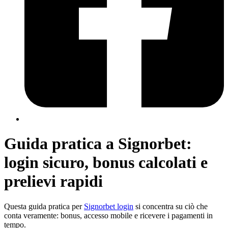
Guida pratica a Signorbet:
login sicuro, bonus calcolati e
prelievi rapidi
Questa guida pratica per
Signorbet login
si concentra su ciò che
conta veramente: bonus, accesso mobile e ricevere i pagamenti in
tempo.