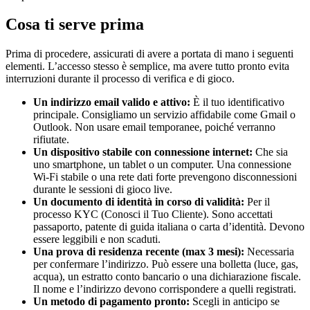
Cosa ti serve prima
Prima di procedere, assicurati di avere a portata di mano i seguenti
elementi. L’accesso stesso è semplice, ma avere tutto pronto evita
interruzioni durante il processo di verifica e di gioco.
Un indirizzo email valido e attivo:
È il tuo identificativo
principale. Consigliamo un servizio affidabile come Gmail o
Outlook. Non usare email temporanee, poiché verranno
rifiutate.
Un dispositivo stabile con connessione internet:
Che sia
uno smartphone, un tablet o un computer. Una connessione
Wi-Fi stabile o una rete dati forte prevengono disconnessioni
durante le sessioni di gioco live.
Un documento di identità in corso di validità:
Per il
processo KYC (Conosci il Tuo Cliente). Sono accettati
passaporto, patente di guida italiana o carta d’identità. Devono
essere leggibili e non scaduti.
Una prova di residenza recente (max 3 mesi):
Necessaria
per confermare l’indirizzo. Può essere una bolletta (luce, gas,
acqua), un estratto conto bancario o una dichiarazione fiscale.
Il nome e l’indirizzo devono corrispondere a quelli registrati.
Un metodo di pagamento pronto:
Scegli in anticipo se