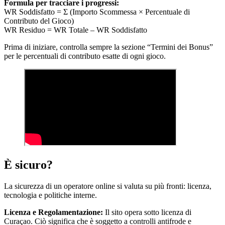
Formula per tracciare i progressi:
WR Soddisfatto = Σ (Importo Scommessa × Percentuale di
Contributo del Gioco)
WR Residuo = WR Totale – WR Soddisfatto
Prima di iniziare, controlla sempre la sezione “Termini dei Bonus”
per le percentuali di contributo esatte di ogni gioco.
È sicuro?
La sicurezza di un operatore online si valuta su più fronti: licenza,
tecnologia e politiche interne.
Licenza e Regolamentazione:
Il sito opera sotto licenza di
Curaçao. Ciò significa che è soggetto a controlli antifrode e