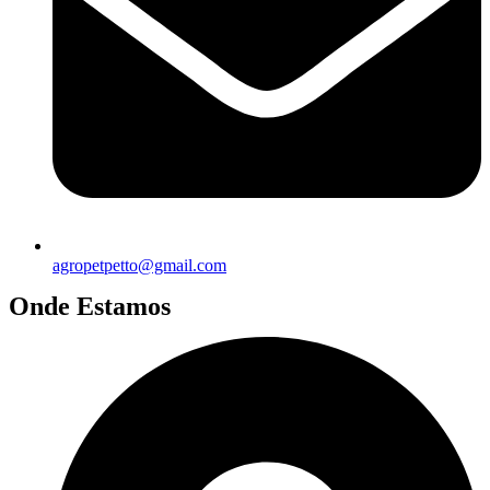
agropetpetto@gmail.com
Onde Estamos