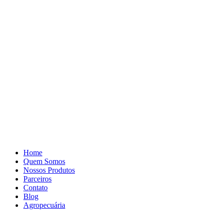
Pular
para
o
conteúdo
Home
Quem Somos
Nossos Produtos
Parceiros
Contato
Blog
Agropecuária