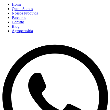
Home
Quem Somos
Nossos Produtos
Parceiros
Contato
Blog
Agropecuária