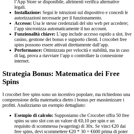
l’App Store se disponibile, altrimenti verifica alternative
legali.
Installazione:
Segui le istruzioni sul dispositivo e concedi le
autorizzazioni necessarie per il funzionamento.
Accesso:
Usa le stesse credenziali del sito web per accedere;
l’app sincronizza automaticamente il tuo account.
Funzionalità chiave:
L’app include accesso rapido a slot, live
casino, gestione dei bonus e supporto clienti. I crocobet free
spins possono essere attivati direttamente dall’app.
Performance:
Ottimizzata per velocità e stabilità, ma in caso
di lag, prova a riavviare l’app o controllare la connessione
internet.
Strategia Bonus: Matematica dei Free
Spins
I crocobet free spins sono un incentivo popolare, ma richiedono una
comprensione della matematica dietro i bonus per massimizzare i
profitti. Analizziamo un esempio dettagliato:
Esempio di calcolo:
Supponiamo che Crocobet offra 50 free
spins su uno slot con un valore di €0,10 per spin e un
requisito di scommessa (wagering) di 30x. Se vinci €20 dai
free spins, devi scommettere €20 * 30 = €600 prima di poter