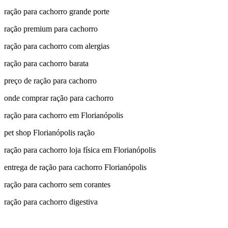
ração para cachorro grande porte
ração premium para cachorro
ração para cachorro com alergias
ração para cachorro barata
preço de ração para cachorro
onde comprar ração para cachorro
ração para cachorro em Florianópolis
pet shop Florianópolis ração
ração para cachorro loja física em Florianópolis
entrega de ração para cachorro Florianópolis
ração para cachorro sem corantes
ração para cachorro digestiva