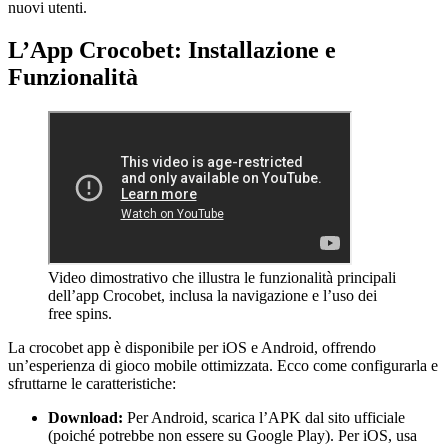
nuovi utenti.
L’App Crocobet: Installazione e
Funzionalità
Video dimostrativo che illustra le funzionalità principali
dell’app Crocobet, inclusa la navigazione e l’uso dei
free spins.
La crocobet app è disponibile per iOS e Android, offrendo
un’esperienza di gioco mobile ottimizzata. Ecco come configurarla e
sfruttarne le caratteristiche:
Download:
Per Android, scarica l’APK dal sito ufficiale
(poiché potrebbe non essere su Google Play). Per iOS, usa