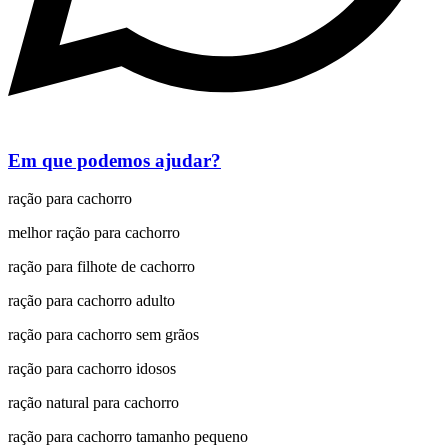
Em que podemos ajudar?
ração para cachorro
melhor ração para cachorro
ração para filhote de cachorro
ração para cachorro adulto
ração para cachorro sem grãos
ração para cachorro idosos
ração natural para cachorro
ração para cachorro tamanho pequeno