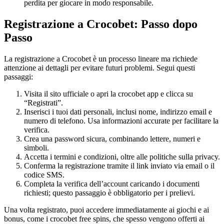
perdita per giocare in modo responsabile.
Registrazione a Crocobet: Passo dopo
Passo
La registrazione a Crocobet è un processo lineare ma richiede
attenzione ai dettagli per evitare futuri problemi. Segui questi
passaggi:
Visita il sito ufficiale o apri la crocobet app e clicca su
“Registrati”.
Inserisci i tuoi dati personali, inclusi nome, indirizzo email e
numero di telefono. Usa informazioni accurate per facilitare la
verifica.
Crea una password sicura, combinando lettere, numeri e
simboli.
Accetta i termini e condizioni, oltre alle politiche sulla privacy.
Conferma la registrazione tramite il link inviato via email o il
codice SMS.
Completa la verifica dell’account caricando i documenti
richiesti; questo passaggio è obbligatorio per i prelievi.
Una volta registrato, puoi accedere immediatamente ai giochi e ai
bonus, come i crocobet free spins, che spesso vengono offerti ai