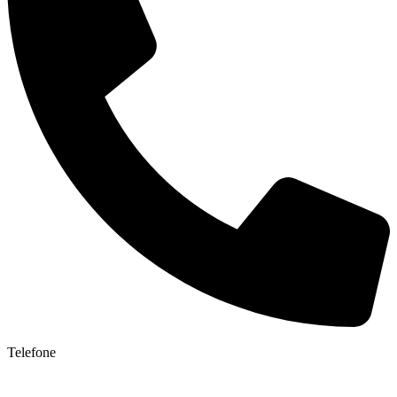
Telefone