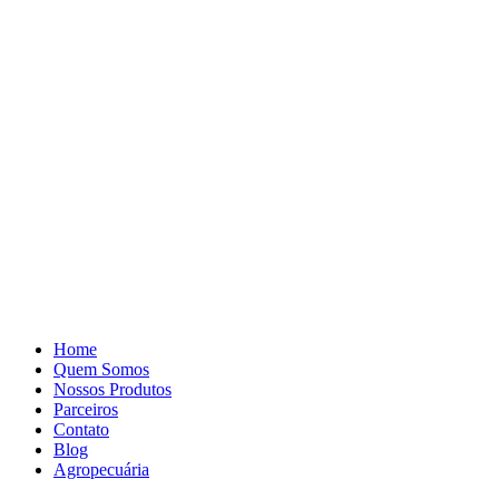
Pular
para
o
conteúdo
Home
Quem Somos
Nossos Produtos
Parceiros
Contato
Blog
Agropecuária