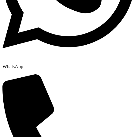
WhatsApp