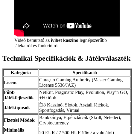
Videó bemutató az
ivibet kaszino
legnépszerűbb
játékairól és funkcióiról.
Technikai Specifikációk & Játékválaszték
Kategória
Specifikáció
Curaçao Gaming Authority (Master Gaming
Licenc
License 5536/JAZ)
Főbb
NetEnt, Pragmatic Play, Evolution, Play’n GO,
Játékfejlesztők
+60 több
Élő Kaszinó, Slotok, Asztali Játékok,
Játéktípusok
Sportfogadás, Virtual
Bankkártya, E-pénztárcák (Skrill, Neteller),
Fizetési Módok
Cryptocurrency
Minimális
20 EUR / 7,500 HUF (függ a valutától)