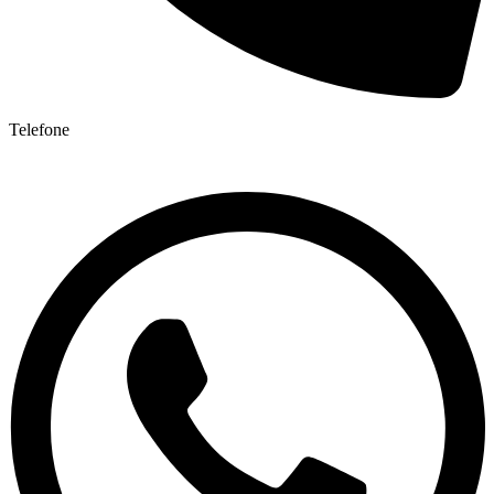
Telefone