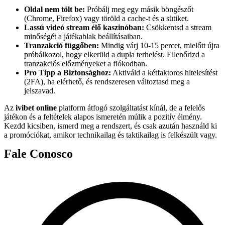
Oldal nem tölt be:
Próbálj meg egy másik böngészőt
(Chrome, Firefox) vagy töröld a cache-t és a sütiket.
Lassú videó stream élő kaszinóban:
Csökkentsd a stream
minőségét a játékablak beállításaiban.
Tranzakció függőben:
Mindig várj 10-15 percet, mielőtt újra
próbálkozol, hogy elkerüld a dupla terhelést. Ellenőrizd a
tranzakciós előzményeket a fiókodban.
Pro Tipp a Biztonsághoz:
Aktiváld a kétfaktoros hitelesítést
(2FA), ha elérhető, és rendszeresen változtasd meg a
jelszavad.
Az
ivibet online
platform átfogó szolgáltatást kínál, de a felelős
játékon és a feltételek alapos ismeretén múlik a pozitív élmény.
Kezdd kicsiben, ismerd meg a rendszert, és csak azután használd ki
a promóciókat, amikor technikailag és taktikailag is felkészült vagy.
Fale Conosco