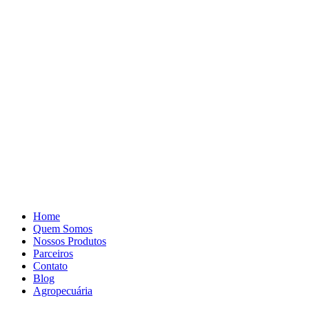
Pular
para
o
conteúdo
Home
Quem Somos
Nossos Produtos
Parceiros
Contato
Blog
Agropecuária