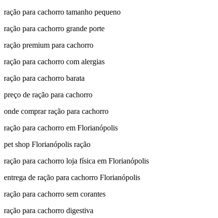
ração para cachorro tamanho pequeno
ração para cachorro grande porte
ração premium para cachorro
ração para cachorro com alergias
ração para cachorro barata
preço de ração para cachorro
onde comprar ração para cachorro
ração para cachorro em Florianópolis
pet shop Florianópolis ração
ração para cachorro loja física em Florianópolis
entrega de ração para cachorro Florianópolis
ração para cachorro sem corantes
ração para cachorro digestiva