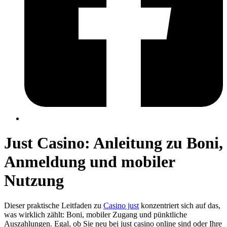
Just Casino: Anleitung zu Boni,
Anmeldung und mobiler
Nutzung
Dieser praktische Leitfaden zu
Casino just
konzentriert sich auf das,
was wirklich zählt: Boni, mobiler Zugang und pünktliche
Auszahlungen. Egal, ob Sie neu bei just casino online sind oder Ihre