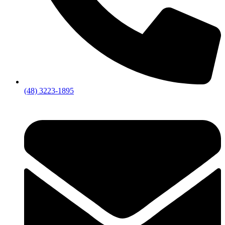
(48) 3223-1895