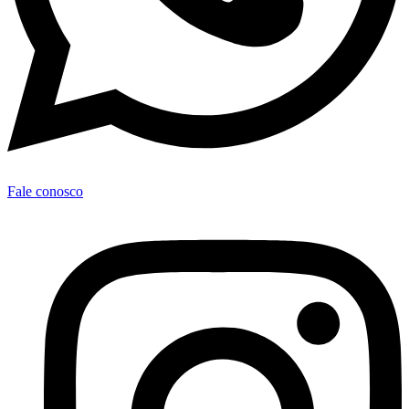
Fale conosco