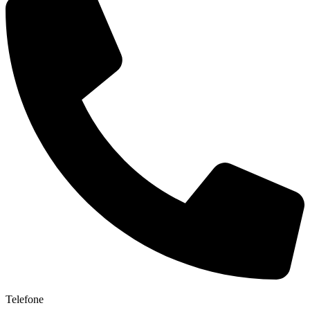
Telefone