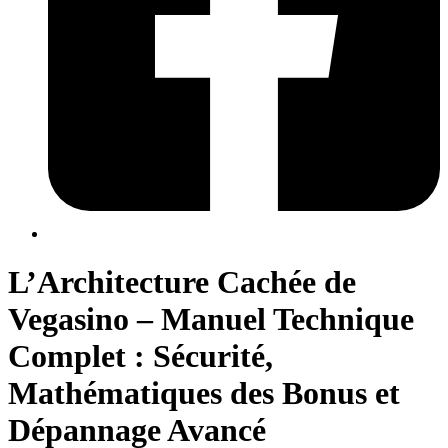
L’Architecture Cachée de
Vegasino – Manuel Technique
Complet : Sécurité,
Mathématiques des Bonus et
Dépannage Avancé