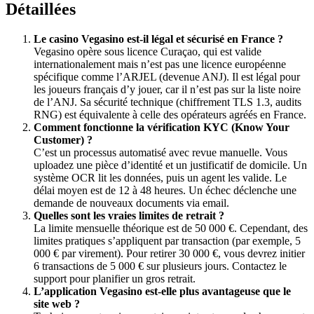
Détaillées
Le casino Vegasino est-il légal et sécurisé en France ?
Vegasino opère sous licence Curaçao, qui est valide
internationalement mais n’est pas une licence européenne
spécifique comme l’ARJEL (devenue ANJ). Il est légal pour
les joueurs français d’y jouer, car il n’est pas sur la liste noire
de l’ANJ. Sa sécurité technique (chiffrement TLS 1.3, audits
RNG) est équivalente à celle des opérateurs agréés en France.
Comment fonctionne la vérification KYC (Know Your
Customer) ?
C’est un processus automatisé avec revue manuelle. Vous
uploadez une pièce d’identité et un justificatif de domicile. Un
système OCR lit les données, puis un agent les valide. Le
délai moyen est de 12 à 48 heures. Un échec déclenche une
demande de nouveaux documents via email.
Quelles sont les vraies limites de retrait ?
La limite mensuelle théorique est de 50 000 €. Cependant, des
limites pratiques s’appliquent par transaction (par exemple, 5
000 € par virement). Pour retirer 30 000 €, vous devrez initier
6 transactions de 5 000 € sur plusieurs jours. Contactez le
support pour planifier un gros retrait.
L’application Vegasino est-elle plus avantageuse que le
site web ?