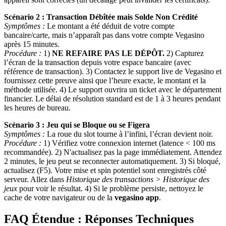
Scénario 2 : Transaction Débîtée mais Solde Non Crédité
Symptômes :
Le montant a été déduit de votre compte
bancaire/carte, mais n’apparaît pas dans votre compte Vegasino
après 15 minutes.
Procédure :
1)
NE REFAIRE PAS LE DÉPÔT.
2) Capturez
l’écran de la transaction depuis votre espace bancaire (avec
référence de transaction). 3) Contactez le support live de Vegasino et
fournissez cette preuve ainsi que l’heure exacte, le montant et la
méthode utilisée. 4) Le support ouvrira un ticket avec le département
financier. Le délai de résolution standard est de 1 à 3 heures pendant
les heures de bureau.
Scénario 3 : Jeu qui se Bloque ou se Figera
Symptômes :
La roue du slot tourne à l’infini, l’écran devient noir.
Procédure :
1) Vérifiez votre connexion internet (latence < 100 ms
recommandée). 2) N'actualisez pas la page immédiatement. Attendez
2 minutes, le jeu peut se reconnecter automatiquement. 3) Si bloqué,
actualisez (F5). Votre mise et spin potentiel sont enregistrés côté
serveur. Allez dans
Historique des transactions > Historique des
jeux
pour voir le résultat. 4) Si le problème persiste, nettoyez le
cache de votre navigateur ou de la
vegasino app
.
FAQ Étendue : Réponses Techniques