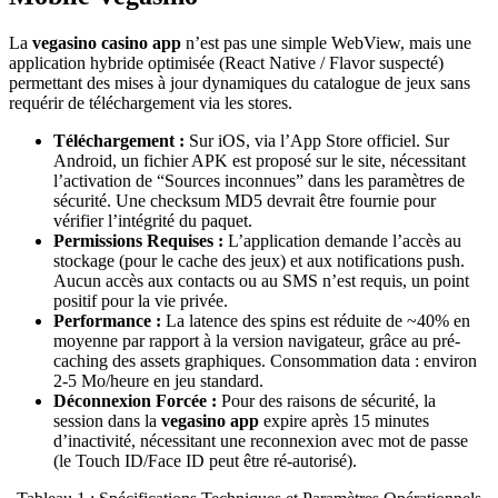
La
vegasino casino app
n’est pas une simple WebView, mais une
application hybride optimisée (React Native / Flavor suspecté)
permettant des mises à jour dynamiques du catalogue de jeux sans
requérir de téléchargement via les stores.
Téléchargement :
Sur iOS, via l’App Store officiel. Sur
Android, un fichier APK est proposé sur le site, nécessitant
l’activation de “Sources inconnues” dans les paramètres de
sécurité. Une checksum MD5 devrait être fournie pour
vérifier l’intégrité du paquet.
Permissions Requises :
L’application demande l’accès au
stockage (pour le cache des jeux) et aux notifications push.
Aucun accès aux contacts ou au SMS n’est requis, un point
positif pour la vie privée.
Performance :
La latence des spins est réduite de ~40% en
moyenne par rapport à la version navigateur, grâce au pré-
caching des assets graphiques. Consommation data : environ
2-5 Mo/heure en jeu standard.
Déconnexion Forcée :
Pour des raisons de sécurité, la
session dans la
vegasino app
expire après 15 minutes
d’inactivité, nécessitant une reconnexion avec mot de passe
(le Touch ID/Face ID peut être ré-autorisé).