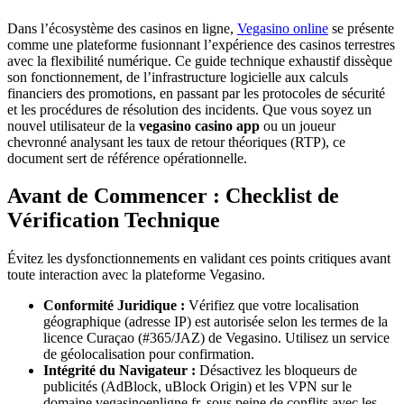
Dans l’écosystème des casinos en ligne,
Vegasino online
se présente
comme une plateforme fusionnant l’expérience des casinos terrestres
avec la flexibilité numérique. Ce guide technique exhaustif dissèque
son fonctionnement, de l’infrastructure logicielle aux calculs
financiers des promotions, en passant par les protocoles de sécurité
et les procédures de résolution des incidents. Que vous soyez un
nouvel utilisateur de la
vegasino casino app
ou un joueur
chevronné analysant les taux de retour théoriques (RTP), ce
document sert de référence opérationnelle.
Avant de Commencer : Checklist de
Vérification Technique
Évitez les dysfonctionnements en validant ces points critiques avant
toute interaction avec la plateforme Vegasino.
Conformité Juridique :
Vérifiez que votre localisation
géographique (adresse IP) est autorisée selon les termes de la
licence Curaçao (#365/JAZ) de Vegasino. Utilisez un service
de géolocalisation pour confirmation.
Intégrité du Navigateur :
Désactivez les bloqueurs de
publicités (AdBlock, uBlock Origin) et les VPN sur le
domaine vegasinoenligne.fr, sous peine de conflits avec les