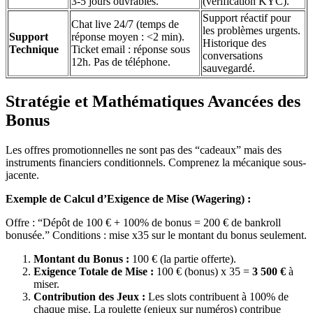
3-5 jours ouvrables.
(vérification KYC).
Support réactif pour
Chat live 24/7 (temps de
les problèmes urgents.
Support
réponse moyen : <2 min).
Historique des
Technique
Ticket email : réponse sous
conversations
12h. Pas de téléphone.
sauvegardé.
Stratégie et Mathématiques Avancées des
Bonus
Les offres promotionnelles ne sont pas des “cadeaux” mais des
instruments financiers conditionnels. Comprenez la mécanique sous-
jacente.
Exemple de Calcul d’Exigence de Mise (Wagering) :
Offre : “Dépôt de 100 € + 100% de bonus = 200 € de bankroll
bonusée.” Conditions : mise x35 sur le montant du bonus seulement.
Montant du Bonus :
100 € (la partie offerte).
Exigence Totale de Mise :
100 € (bonus) x 35 =
3 500 €
à
miser.
Contribution des Jeux :
Les slots contribuent à 100% de
chaque mise. La roulette (enjeux sur numéros) contribue