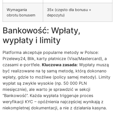
Wymagania
35x (często dla bonusu +
obrotu bonusem
depozytu)
Bankowość: Wpłaty,
wypłaty i limity
Platforma akceptuje popularne metody w Polsce:
Przelewy24, Blik, karty płatnicze (Visa/Mastercard), a
czasami e-portfele.
Kluczowa zasada:
Wypłaty muszą
być realizowane na tę samą metodę, którą dokonano
wpłaty, gdzie to możliwe (policy samej metody). Limity
wypłat są zwykle wysokie (np. 50 000 PLN
miesięcznie), ale warto je sprawdzić w sekcji
“Bankowość”. Każda wypłata triggeruje proces
weryfikacji KYC – opóźnienia najczęściej wynikają z
niekompletnej dokumentacji, a nie z działania kasyna.