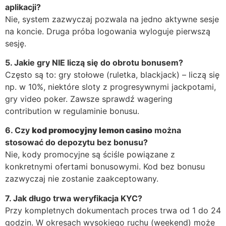
aplikacji?
Nie, system zazwyczaj pozwala na jedno aktywne sesje
na koncie. Druga próba logowania wyloguje pierwszą
sesję.
5. Jakie gry NIE liczą się do obrotu bonusem?
Często są to: gry stołowe (ruletka, blackjack) – liczą się
np. w 10%, niektóre sloty z progresywnymi jackpotami,
gry video poker. Zawsze sprawdź wagering
contribution w regulaminie bonusu.
6. Czy
kod promocyjny lemon casino
można
stosować do depozytu bez bonusu?
Nie, kody promocyjne są ściśle powiązane z
konkretnymi ofertami bonusowymi. Kod bez bonusu
zazwyczaj nie zostanie zaakceptowany.
7. Jak długo trwa weryfikacja KYC?
Przy kompletnych dokumentach proces trwa od 1 do 24
godzin. W okresach wysokiego ruchu (weekend) może