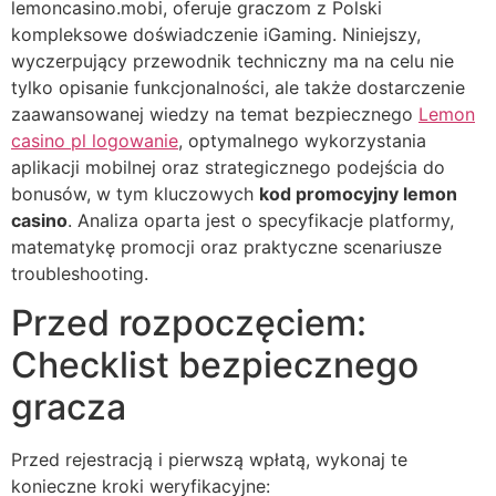
lemoncasino.mobi, oferuje graczom z Polski
kompleksowe doświadczenie iGaming. Niniejszy,
wyczerpujący przewodnik techniczny ma na celu nie
tylko opisanie funkcjonalności, ale także dostarczenie
zaawansowanej wiedzy na temat bezpiecznego
Lemon
casino pl logowanie
, optymalnego wykorzystania
aplikacji mobilnej oraz strategicznego podejścia do
bonusów, w tym kluczowych
kod promocyjny lemon
casino
. Analiza oparta jest o specyfikacje platformy,
matematykę promocji oraz praktyczne scenariusze
troubleshooting.
Przed rozpoczęciem:
Checklist bezpiecznego
gracza
Przed rejestracją i pierwszą wpłatą, wykonaj te
konieczne kroki weryfikacyjne: