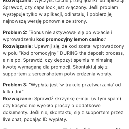
Rozwiązanie:
Wyczyść cache przeglądarki lub aplikacji.
Sprawdź, czy caps lock jest włączony. Jeśli problem
występuje tylko w aplikacji, odinstaluj i pobierz jej
najnowszą wersję ponownie ze strony.
Problem 2:
“Bonus nie aktywował się po wpłacie i
wprowadzeniu
kod promocyjny lemon casino
.”
Rozwiązanie:
Upewnij się, że kod został wprowadzony
w polu “Kod promocyjny” DURING the deposit process,
a nie po. Sprawdź, czy depozyt spełnia minimalną
kwotę wymaganą dla promocji. Skontaktuj się z
supportem z screenshotem potwierdzenia wpłaty.
Problem 3:
“Wypłata jest ‘w trakcie przetwarzania’ od
kilku dni.”
Rozwiązanie:
Sprawdź skrzynkę e-mail (w tym spam)
czy kasyno nie wysłało prośby o dodatkowe
dokumenty. Jeśli nie, skontaktuj się z supportem przez
live chat, podając ID wypłaty.