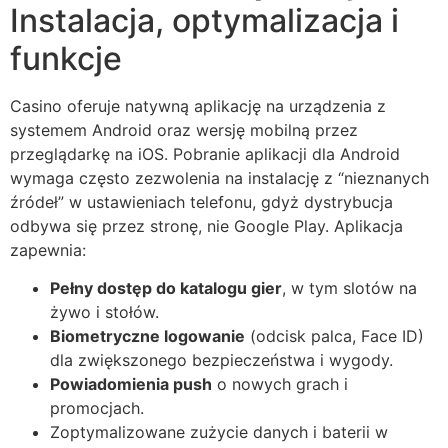
Instalacja, optymalizacja i
funkcje
Casino oferuje natywną aplikację na urządzenia z
systemem Android oraz wersję mobilną przez
przeglądarkę na iOS. Pobranie aplikacji dla Android
wymaga często zezwolenia na instalację z “nieznanych
źródeł” w ustawieniach telefonu, gdyż dystrybucja
odbywa się przez stronę, nie Google Play. Aplikacja
zapewnia:
Pełny dostęp do katalogu gier
, w tym slotów na
żywo i stołów.
Biometryczne logowanie
(odcisk palca, Face ID)
dla zwiększonego bezpieczeństwa i wygody.
Powiadomienia push
o nowych grach i
promocjach.
Zoptymalizowane zużycie danych i baterii w