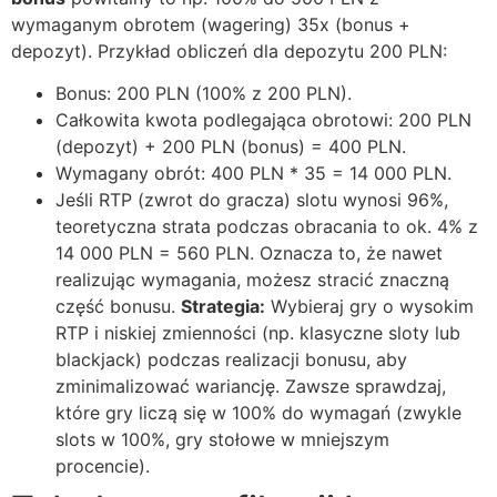
wymaganym obrotem (wagering) 35x (bonus +
depozyt). Przykład obliczeń dla depozytu 200 PLN:
Bonus: 200 PLN (100% z 200 PLN).
Całkowita kwota podlegająca obrotowi: 200 PLN
(depozyt) + 200 PLN (bonus) = 400 PLN.
Wymagany obrót: 400 PLN * 35 = 14 000 PLN.
Jeśli RTP (zwrot do gracza) slotu wynosi 96%,
teoretyczna strata podczas obracania to ok. 4% z
14 000 PLN = 560 PLN. Oznacza to, że nawet
realizując wymagania, możesz stracić znaczną
część bonusu.
Strategia:
Wybieraj gry o wysokim
RTP i niskiej zmienności (np. klasyczne sloty lub
blackjack) podczas realizacji bonusu, aby
zminimalizować wariancję. Zawsze sprawdzaj,
które gry liczą się w 100% do wymagań (zwykle
slots w 100%, gry stołowe w mniejszym
procencie).