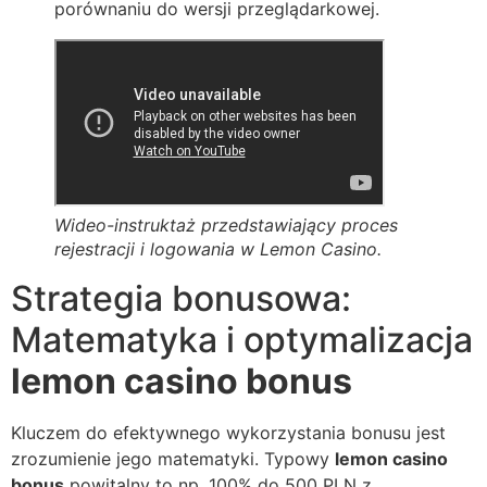
porównaniu do wersji przeglądarkowej.
Wideo-instruktaż przedstawiający proces
rejestracji i logowania w Lemon Casino.
Strategia bonusowa:
Matematyka i optymalizacja
lemon casino bonus
Kluczem do efektywnego wykorzystania bonusu jest
zrozumienie jego matematyki. Typowy
lemon casino
bonus
powitalny to np. 100% do 500 PLN z