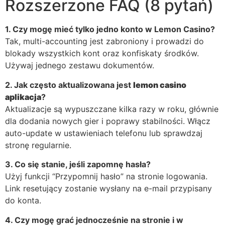
Rozszerzone FAQ (8 pytań)
1. Czy mogę mieć tylko jedno konto w Lemon Casino?
Tak, multi-accounting jest zabroniony i prowadzi do
blokady wszystkich kont oraz konfiskaty środków.
Używaj jednego zestawu dokumentów.
2. Jak często aktualizowana jest
lemon casino
aplikacja
?
Aktualizacje są wypuszczane kilka razy w roku, głównie
dla dodania nowych gier i poprawy stabilności. Włącz
auto-update w ustawieniach telefonu lub sprawdzaj
stronę regularnie.
3. Co się stanie, jeśli zapomnę hasła?
Użyj funkcji “Przypomnij hasło” na stronie logowania.
Link resetujący zostanie wysłany na e-mail przypisany
do konta.
4. Czy mogę grać jednocześnie na stronie i w