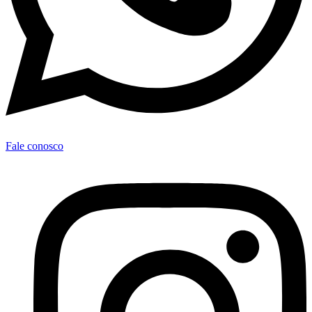
Fale conosco