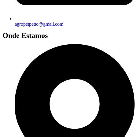
agropetpetto@gmail.com
Onde Estamos