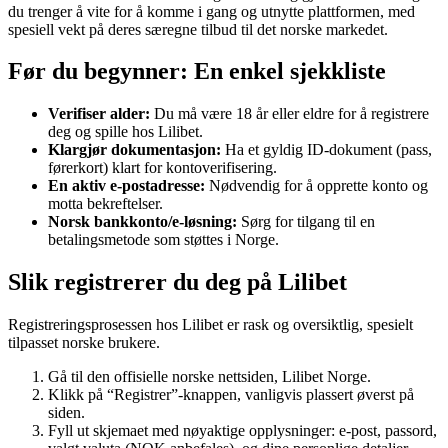
du trenger å vite for å komme i gang og utnytte plattformen, med
spesiell vekt på deres særegne tilbud til det norske markedet.
Før du begynner: En enkel sjekkliste
Verifiser alder:
Du må være 18 år eller eldre for å registrere
deg og spille hos Lilibet.
Klargjør dokumentasjon:
Ha et gyldig ID-dokument (pass,
førerkort) klart for kontoverifisering.
En aktiv e-postadresse:
Nødvendig for å opprette konto og
motta bekreftelser.
Norsk bankkonto/e-løsning:
Sørg for tilgang til en
betalingsmetode som støttes i Norge.
Slik registrerer du deg på Lilibet
Registreringsprosessen hos Lilibet er rask og oversiktlig, spesielt
tilpasset norske brukere.
Gå til den offisielle norske nettsiden, Lilibet Norge.
Klikk på “Registrer”-knappen, vanligvis plassert øverst på
siden.
Fyll ut skjemaet med nøyaktige opplysninger: e-post, passord,