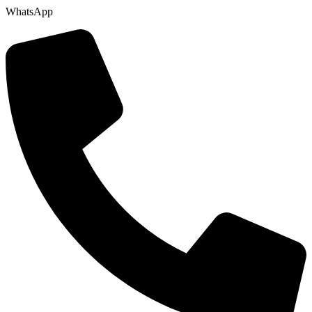
WhatsApp