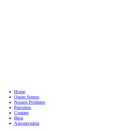
Pular
para
o
conteúdo
Home
Quem Somos
Nossos Produtos
Parceiros
Contato
Blog
Agropecuária