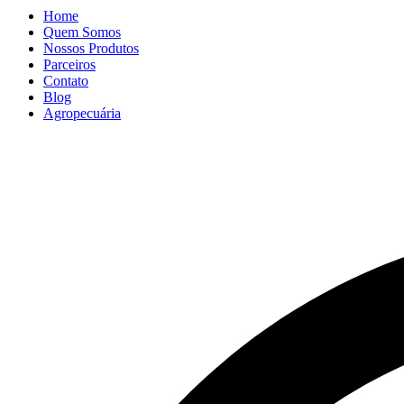
Home
Quem Somos
Nossos Produtos
Parceiros
Contato
Blog
Agropecuária