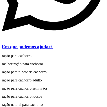
Em que podemos ajudar?
ração para cachorro
melhor ração para cachorro
ração para filhote de cachorro
ração para cachorro adulto
ração para cachorro sem grãos
ração para cachorro idosos
ração natural para cachorro