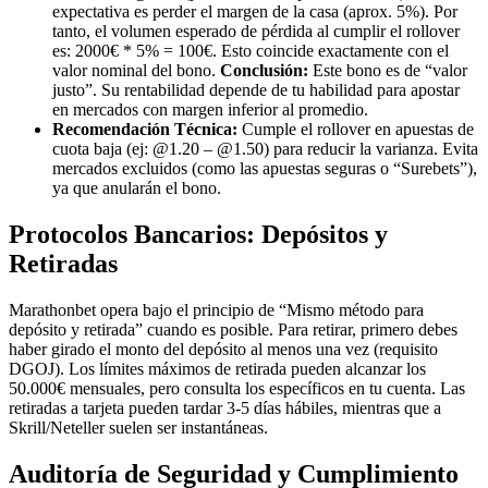
expectativa es perder el margen de la casa (aprox. 5%). Por
tanto, el volumen esperado de pérdida al cumplir el rollover
es: 2000€ * 5% = 100€. Esto coincide exactamente con el
valor nominal del bono.
Conclusión:
Este bono es de “valor
justo”. Su rentabilidad depende de tu habilidad para apostar
en mercados con margen inferior al promedio.
Recomendación Técnica:
Cumple el rollover en apuestas de
cuota baja (ej: @1.20 – @1.50) para reducir la varianza. Evita
mercados excluidos (como las apuestas seguras o “Surebets”),
ya que anularán el bono.
Protocolos Bancarios: Depósitos y
Retiradas
Marathonbet opera bajo el principio de “Mismo método para
depósito y retirada” cuando es posible. Para retirar, primero debes
haber girado el monto del depósito al menos una vez (requisito
DGOJ). Los límites máximos de retirada pueden alcanzar los
50.000€ mensuales, pero consulta los específicos en tu cuenta. Las
retiradas a tarjeta pueden tardar 3-5 días hábiles, mientras que a
Skrill/Neteller suelen ser instantáneas.
Auditoría de Seguridad y Cumplimiento