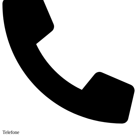
Telefone