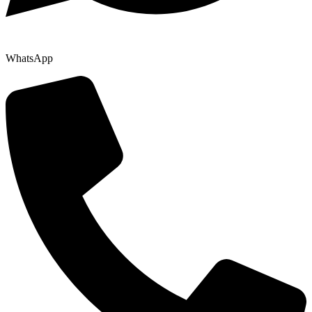
WhatsApp