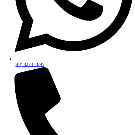
(48) 3223-1895