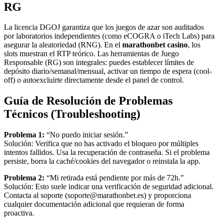
RG
La licencia DGOJ garantiza que los juegos de azar son auditados
por laboratorios independientes (como eCOGRA o iTech Labs) para
asegurar la aleatoriedad (RNG). En el
marathonbet casino
, los
slots muestran el RTP teórico. Las herramientas de Juego
Responsable (RG) son integrales: puedes establecer límites de
depósito diario/semanal/mensual, activar un tiempo de espera (cool-
off) o autoexcluirte directamente desde el panel de control.
Guía de Resolución de Problemas
Técnicos (Troubleshooting)
Problema 1:
“No puedo iniciar sesión.”
Solución: Verifica que no has activado el bloqueo por múltiples
intentos fallidos. Usa la recuperación de contraseña. Si el problema
persiste, borra la caché/cookies del navegador o reinstala la app.
Problema 2:
“Mi retirada está pendiente por más de 72h.”
Solución: Esto suele indicar una verificación de seguridad adicional.
Contacta al soporte (soporte@marathonbet.es) y proporciona
cualquier documentación adicional que requieran de forma
proactiva.