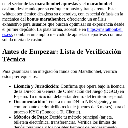
en el sector de las
marathonbet apuestas
y el
marathonbet
casino
, destacando por su enfoque robusto y transparente. Este
whitepaper técnico desglosa su operativa, con especial énfasis en la
mecánica del
bonus marathonbet
, ofreciendo un análisis
exhaustivo para usuarios que buscan optimizar su experiencia desde
el primer depósito. La plataforma, accesible en
https://marathonbet-
es.es/
, combina un amplio mercado de apuestas deportivas con una
sólida oferta de casino.
Antes de Empezar: Lista de Verificación
Técnica
Para garantizar una integración fluida con Marathonbet, verifica
estos prerrequisitos:
Licencia y Jurisdicción:
Confirma que opera bajo la licencia
de la Dirección General de Ordenación del Juego (DGOJ) en
España. Tu ubicación debe estar dentro del territorio español.
Documentación:
Tener a mano DNI o NIE vigente, y un
comprobante de domicilio reciente (menos de 3 meses) para el
proceso KYC (Conoce a Tu Cliente).
Métodos de Pago:
Decide tu método principal (tarjeta,
billetera electrónica, transferencia). Verifica los límites de
depósito/retirada y los posibles tiempos de procesamiento.