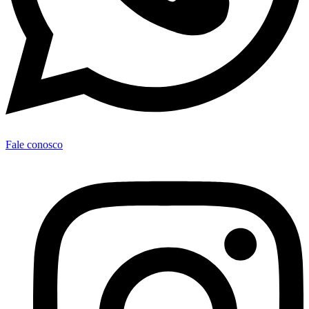
Fale conosco