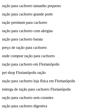
ração para cachorro tamanho pequeno
ração para cachorro grande porte
ração premium para cachorro
ração para cachorro com alergias
ração para cachorro barata
preço de ração para cachorro
onde comprar ração para cachorro
ração para cachorro em Florianópolis
pet shop Florianópolis ração
ração para cachorro loja física em Florianópolis
entrega de ração para cachorro Florianópolis
ração para cachorro sem corantes
ração para cachorro digestiva