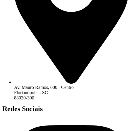
Av. Mauro Ramos, 600 - Centro
Florianópolis - SC
88020-300
Redes Sociais