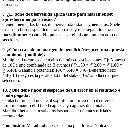
oficiales.
8. ¿El bono de bienvenida aplica tanto para
marathonbet
apuestas
como para casino?
Generalmente, los bonos de bienvenida están segmentados. Suele
existir un bono específico para deportes y otro separado para el
marathonbet casino
. No puedes usar el mismo bono en ambas
secciones.
9. ¿Cómo calculo mi margen de beneficio/riesgo en una apuesta
combinada (múltiple)?
Multiplica las cuotas decimales de todas tus selecciones. Ej: Apuesta
de 10€ a una combinada de 3 eventos (@1.50 * @2.00 * @1.80 =
@5.40). Ganancia potencial: 10€ * 5.40 = 54€ (Beneficio neto:
44€). El riesgo es la pérdida total del stake (10€) si falla cualquier
selección.
10. ¿Qué debo hacer si sospecho de un error en el resultado o
cuota pagada?
Contacta inmediatamente al soporte por correo o chat en vivo,
proporcionando el ID de la apuesta y capturas de pantalla.
Marathonbet ajusta resultados basándose en fuentes oficiales
reconocidas.
Conclusión:
Marathonbet-es.es es una plataforma técnica y