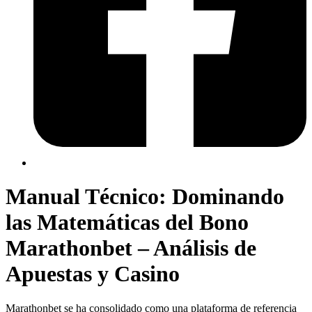
Manual Técnico: Dominando
las Matemáticas del Bono
Marathonbet – Análisis de
Apuestas y Casino
Marathonbet se ha consolidado como una plataforma de referencia