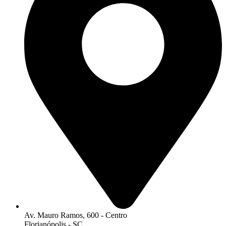
Av. Mauro Ramos, 600 - Centro
Florianópolis - SC