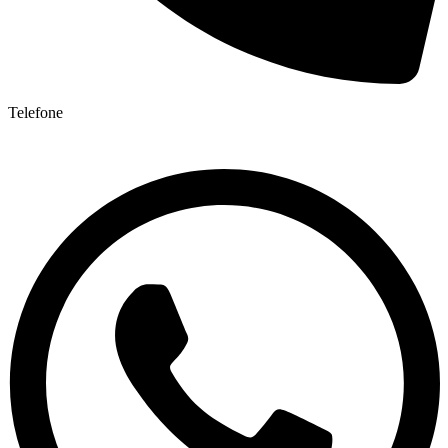
Telefone