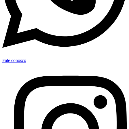
Fale conosco