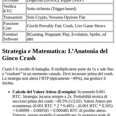
Accettate
Dogecoin (DOGE), Ripple (XRP)
Verifica
Sotto richiesta (Trigger-based)
KYC
Transazioni
Solo Crypto, Nessuna Opzione Fiat
Funzione
Giochi Provably Fair, Crash, Live Game Shows
Core
Fornitori
BGaming, Pragmatic Play, Evolution, Spribe, ed
Software
altri
Strategia e Matematica: L’Anatonia del
Gioco Crash
Crash è il cavallo di battaglia. Il moltiplicatore parte da 1x e sale fino
a “crashare” in un momento casuale. Devi incassare prima del crash.
La strategia non altera l’RTP (tipicamente ~99%), ma gestisce il
rischio.
Calcolo del Valore Atteso (Esempio):
Scommetti 0.001
BTC. Strategia: incassa sempre a 2x. Probabilità teorica di
successo prima del crash: ~49.5% (1/2.02). Valore Atteso per
scommessa: (0.001 BTC * 2 * 0.495) – (0.001 BTC * 0.505)
= 0.00099 – 0.000505 = 0.000485 BTC di profitto atteso.
Tuttavia, questo modello è semplificato; la sequenza reale di