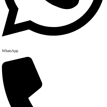
WhatsApp