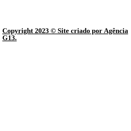
Copyright 2023 © Site criado por Agência
G13.