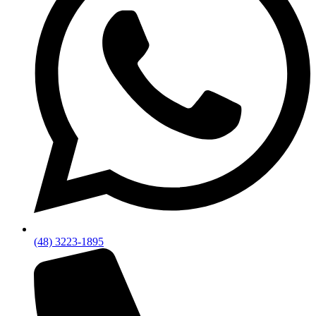
(48) 3223-1895