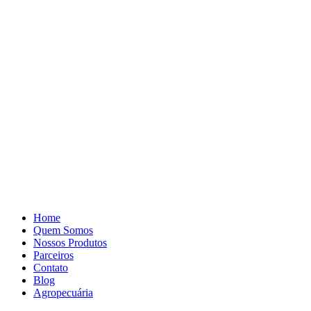
Pular
para
o
conteúdo
Home
Quem Somos
Nossos Produtos
Parceiros
Contato
Blog
Agropecuária