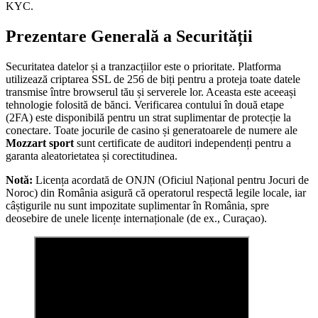
KYC.
Prezentare Generală a Securității
Securitatea datelor și a tranzacțiilor este o prioritate. Platforma
utilizează criptarea SSL de 256 de biți pentru a proteja toate datele
transmise între browserul tău și serverele lor. Aceasta este aceeași
tehnologie folosită de bănci. Verificarea contului în două etape
(2FA) este disponibilă pentru un strat suplimentar de protecție la
conectare. Toate jocurile de casino și generatoarele de numere ale
Mozzart sport
sunt certificate de auditori independenți pentru a
garanta aleatorietatea și corectitudinea.
Notă:
Licența acordată de ONJN (Oficiul Național pentru Jocuri de
Noroc) din România asigură că operatorul respectă legile locale, iar
câștigurile nu sunt impozitate suplimentar în România, spre
deosebire de unele licențe internaționale (de ex., Curaçao).