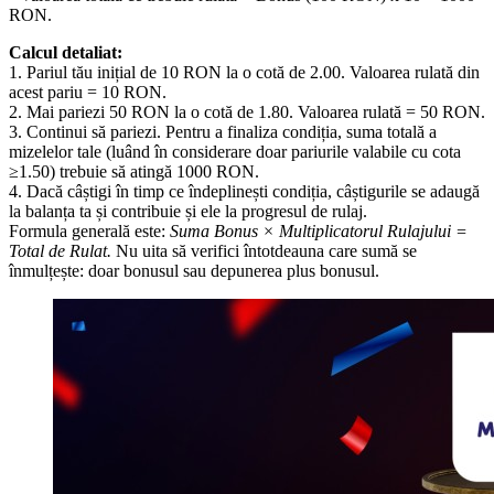
RON.
Calcul detaliat:
1. Pariul tău inițial de 10 RON la o cotă de 2.00. Valoarea rulată din
acest pariu = 10 RON.
2. Mai pariezi 50 RON la o cotă de 1.80. Valoarea rulată = 50 RON.
3. Continui să pariezi. Pentru a finaliza condiția, suma totală a
mizelelor tale (luând în considerare doar pariurile valabile cu cota
≥1.50) trebuie să atingă 1000 RON.
4. Dacă câștigi în timp ce îndeplinești condiția, câștigurile se adaugă
la balanța ta și contribuie și ele la progresul de rulaj.
Formula generală este:
Suma Bonus × Multiplicatorul Rulajului =
Total de Rulat.
Nu uita să verifici întotdeauna care sumă se
înmulțește: doar bonusul sau depunerea plus bonusul.