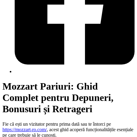
Mozzart Pariuri: Ghid
Complet pentru Depuneri,
Bonusuri și Retrageri
Fie că ești un vizitator pentru prima dată sau te întorci pe
https://mozzart-ro.com/
, acest ghid acoperă funcționalitățile esențiale
pe care trebuie să le cunoști.