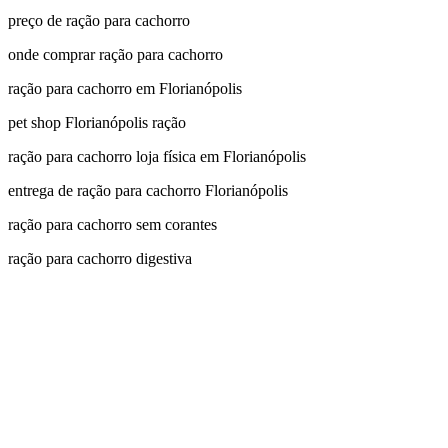
preço de ração para cachorro
onde comprar ração para cachorro
ração para cachorro em Florianópolis
pet shop Florianópolis ração
ração para cachorro loja física em Florianópolis
entrega de ração para cachorro Florianópolis
ração para cachorro sem corantes
ração para cachorro digestiva