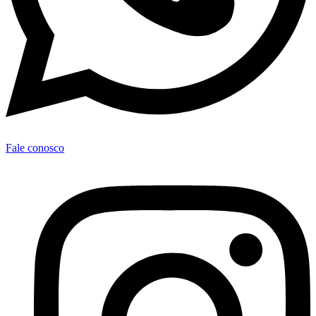
Fale conosco