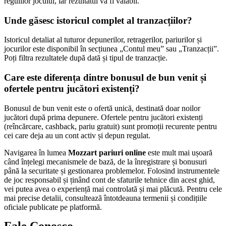
regulilor jocului, iar rezultatul va fi valabil.
Unde găsesc istoricul complet al tranzacțiilor?
Istoricul detaliat al tuturor depunerilor, retragerilor, pariurilor și
jocurilor este disponibil în secțiunea „Contul meu” sau „Tranzacții”.
Poți filtra rezultatele după dată și tipul de tranzacție.
Care este diferența dintre bonusul de bun venit și
ofertele pentru jucători existenți?
Bonusul de bun venit este o ofertă unică, destinată doar noilor
jucători după prima depunere. Ofertele pentru jucători existenți
(reîncărcare, cashback, pariu gratuit) sunt promoții recurente pentru
cei care deja au un cont activ și depun regulat.
Navigarea în lumea
Mozzart pariuri online
este mult mai ușoară
când înțelegi mecanismele de bază, de la înregistrare și bonusuri
până la securitate și gestionarea problemelor. Folosind instrumentele
de joc responsabil și ținând cont de sfaturile tehnice din acest ghid,
vei putea avea o experiență mai controlată și mai plăcută. Pentru cele
mai precise detalii, consultează întotdeauna termenii și condițiile
oficiale publicate pe platformă.
Fale Conosco