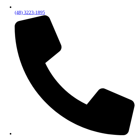
(48) 3223-1895