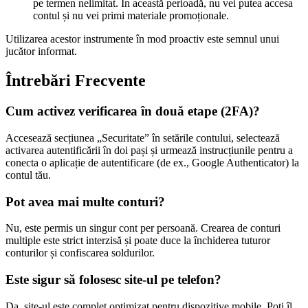
pe termen nelimitat. În această perioadă, nu vei putea accesa
contul și nu vei primi materiale promoționale.
Utilizarea acestor instrumente în mod proactiv este semnul unui
jucător informat.
Întrebări Frecvente
Cum activez verificarea în două etape (2FA)?
Accesează secțiunea „Securitate” în setările contului, selectează
activarea autentificării în doi pași și urmează instrucțiunile pentru a
conecta o aplicație de autentificare (de ex., Google Authenticator) la
contul tău.
Pot avea mai multe conturi?
Nu, este permis un singur cont per persoană. Crearea de conturi
multiple este strict interzisă și poate duce la închiderea tuturor
conturilor și confiscarea soldurilor.
Este sigur să folosesc site-ul pe telefon?
Da, site-ul este complet optimizat pentru dispozitive mobile. Poți îl