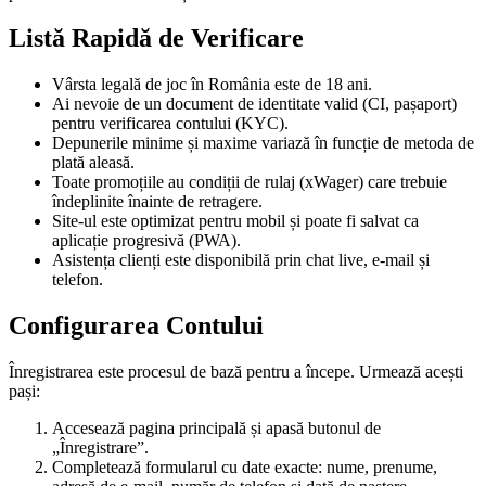
Listă Rapidă de Verificare
Vârsta legală de joc în România este de 18 ani.
Ai nevoie de un document de identitate valid (CI, pașaport)
pentru verificarea contului (KYC).
Depunerile minime și maxime variază în funcție de metoda de
plată aleasă.
Toate promoțiile au condiții de rulaj (xWager) care trebuie
îndeplinite înainte de retragere.
Site-ul este optimizat pentru mobil și poate fi salvat ca
aplicație progresivă (PWA).
Asistența clienți este disponibilă prin chat live, e-mail și
telefon.
Configurarea Contului
Înregistrarea este procesul de bază pentru a începe. Urmează acești
pași:
Accesează pagina principală și apasă butonul de
„Înregistrare”.
Completează formularul cu date exacte: nume, prenume,