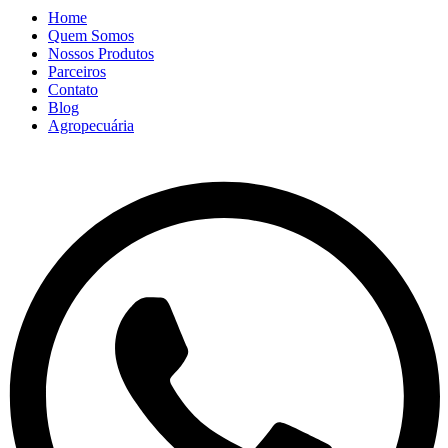
Home
Quem Somos
Nossos Produtos
Parceiros
Contato
Blog
Agropecuária