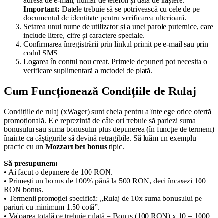
adresă de e-mail, număr de telefon și dată de naștere.
Important:
Datele trebuie să se potrivească cu cele de pe
documentul de identitate pentru verificarea ulterioară.
Setarea unui nume de utilizator și a unei parole puternice, care
include litere, cifre și caractere speciale.
Confirmarea înregistrării prin linkul primit pe e-mail sau prin
codul SMS.
Logarea în contul nou creat. Primele depuneri pot necesita o
verificare suplimentară a metodei de plată.
Cum Funcționează Condițiile de Rulaj
Condițiile de rulaj (xWager) sunt cheia pentru a înțelege orice ofertă
promoțională. Ele reprezintă de câte ori trebuie să pariezi suma
bonusului sau suma bonusului plus depunerea (în funcție de termeni)
înainte ca câștigurile să devină retragibile. Să luăm un exemplu
practic cu un
Mozzart bet bonus
tipic.
Să presupunem:
• Ai facut o depunere de 100 RON.
• Primești un bonus de 100% până la 500 RON, deci încasezi 100
RON bonus.
• Termenii promoției specifică: „Rulaj de 10x suma bonusului pe
pariuri cu minimum 1.50 cotă”.
• Valoarea totală ce trebuie rulată = Bonus (100 RON) x 10 = 1000