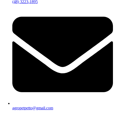
(48) 3223-1895
agropetpetto@gmail.com