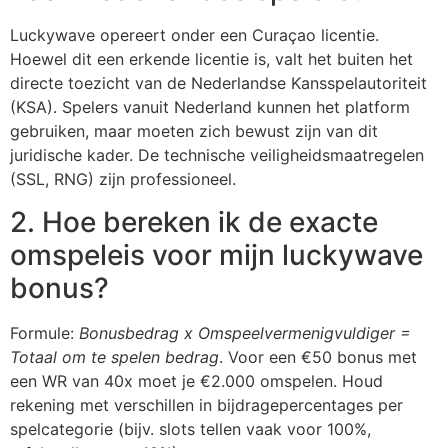
Luckywave opereert onder een Curaçao licentie.
Hoewel dit een erkende licentie is, valt het buiten het
directe toezicht van de Nederlandse Kansspelautoriteit
(KSA). Spelers vanuit Nederland kunnen het platform
gebruiken, maar moeten zich bewust zijn van dit
juridische kader. De technische veiligheidsmaatregelen
(SSL, RNG) zijn professioneel.
2. Hoe bereken ik de exacte
omspeleis voor mijn luckywave
bonus?
Formule:
Bonusbedrag x Omspeelvermenigvuldiger =
Totaal om te spelen bedrag
. Voor een €50 bonus met
een WR van 40x moet je €2.000 omspelen. Houd
rekening met verschillen in bijdragepercentages per
spelcategorie (bijv. slots tellen vaak voor 100%,