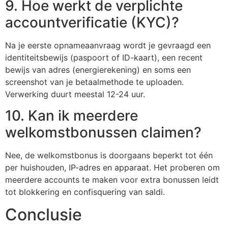
9. Hoe werkt de verplichte
accountverificatie (KYC)?
Na je eerste opnameaanvraag wordt je gevraagd een
identiteitsbewijs (paspoort of ID-kaart), een recent
bewijs van adres (energierekening) en soms een
screenshot van je betaalmethode te uploaden.
Verwerking duurt meestal 12-24 uur.
10. Kan ik meerdere
welkomstbonussen claimen?
Nee, de welkomstbonus is doorgaans beperkt tot één
per huishouden, IP-adres en apparaat. Het proberen om
meerdere accounts te maken voor extra bonussen leidt
tot blokkering en confisquering van saldi.
Conclusie