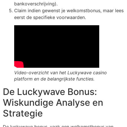
bankoverschrijving).
Claim indien gewenst je welkomstbonus, maar lees
eerst de specifieke voorwaarden.
Video-overzicht van het Luckywave casino
platform en de belangrijkste functies.
De Luckywave Bonus:
Wiskundige Analyse en
Strategie
De luckywave bonus, vaak een welkomstbonus van