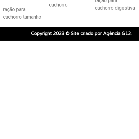
ração para
cachorro
cachorro digestiva
ração para
cachorro tamanho
Copyright 2023 © Site criado por Agência G13.