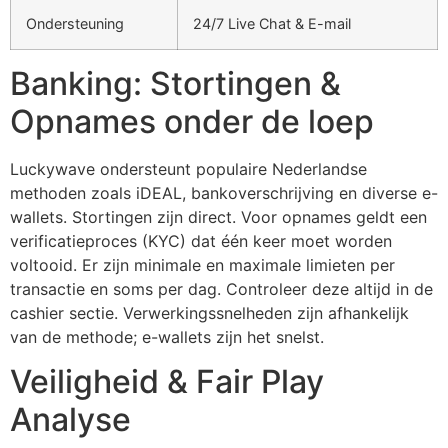
Ondersteuning
24/7 Live Chat & E-mail
Banking: Stortingen &
Opnames onder de loep
Luckywave ondersteunt populaire Nederlandse
methoden zoals iDEAL, bankoverschrijving en diverse e-
wallets. Stortingen zijn direct. Voor opnames geldt een
verificatieproces (KYC) dat één keer moet worden
voltooid. Er zijn minimale en maximale limieten per
transactie en soms per dag. Controleer deze altijd in de
cashier sectie. Verwerkingssnelheden zijn afhankelijk
van de methode; e-wallets zijn het snelst.
Veiligheid & Fair Play
Analyse