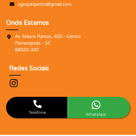
agropetpetto@gmail.com
Onde Estamos
Av. Mauro Ramos, 600 - Centro
Florianópolis - SC
88020-300
Redes Sociais
Telefone
WhatsApp