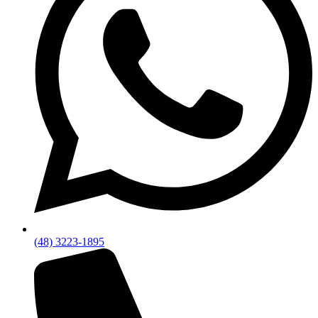
(48) 3223-1895