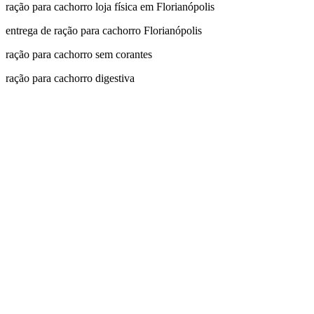
ração para cachorro loja física em Florianópolis
entrega de ração para cachorro Florianópolis
ração para cachorro sem corantes
ração para cachorro digestiva