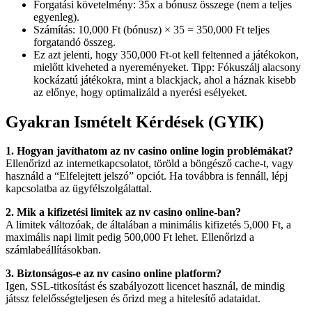
Forgatási követelmény: 35x a bónusz összege (nem a teljes
egyenleg).
Számítás: 10,000 Ft (bónusz) × 35 = 350,000 Ft teljes
forgatandó összeg.
Ez azt jelenti, hogy 350,000 Ft-ot kell feltenned a játékokon,
mielőtt kiveheted a nyereményeket. Tipp: Fókuszálj alacsony
kockázatú játékokra, mint a blackjack, ahol a háznak kisebb
az előnye, hogy optimalizáld a nyerési esélyeket.
Gyakran Ismételt Kérdések (GYIK)
1. Hogyan javíthatom az nv casino online login problémákat?
Ellenőrizd az internetkapcsolatot, töröld a böngésző cache-t, vagy
használd a “Elfelejtett jelszó” opciót. Ha továbbra is fennáll, lépj
kapcsolatba az ügyfélszolgálattal.
2. Mik a kifizetési limitek az nv casino online-ban?
A limitek változóak, de általában a minimális kifizetés 5,000 Ft, a
maximális napi limit pedig 500,000 Ft lehet. Ellenőrizd a
számlabeállításokban.
3. Biztonságos-e az nv casino online platform?
Igen, SSL-titkosítást és szabályozott licencet használ, de mindig
játssz felelősségteljesen és őrizd meg a hitelesítő adataidat.