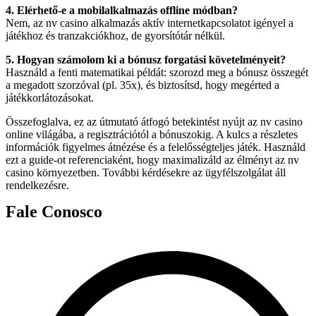
4. Elérhető-e a mobilalkalmazás offline módban?
Nem, az nv casino alkalmazás aktív internetkapcsolatot igényel a
játékhoz és tranzakciókhoz, de gyorsítótár nélkül.
5. Hogyan számolom ki a bónusz forgatási követelményeit?
Használd a fenti matematikai példát: szorozd meg a bónusz összegét
a megadott szorzóval (pl. 35x), és biztosítsd, hogy megérted a
játékkorlátozásokat.
Összefoglalva, ez az útmutató átfogó betekintést nyújt az nv casino
online világába, a regisztrációtól a bónuszokig. A kulcs a részletes
információk figyelmes átnézése és a felelősségteljes játék. Használd
ezt a guide-ot referenciaként, hogy maximalizáld az élményt az nv
casino környezetben. További kérdésekre az ügyfélszolgálat áll
rendelkezésre.
Fale Conosco