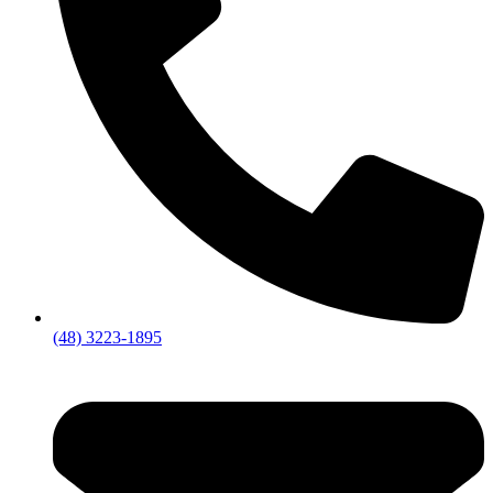
(48) 3223-1895