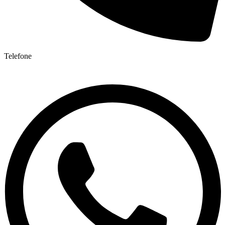
Telefone