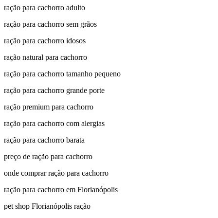
ração para cachorro adulto
ração para cachorro sem grãos
ração para cachorro idosos
ração natural para cachorro
ração para cachorro tamanho pequeno
ração para cachorro grande porte
ração premium para cachorro
ração para cachorro com alergias
ração para cachorro barata
preço de ração para cachorro
onde comprar ração para cachorro
ração para cachorro em Florianópolis
pet shop Florianópolis ração