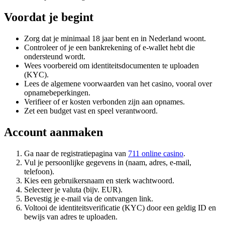
Voordat je begint
Zorg dat je minimaal 18 jaar bent en in Nederland woont.
Controleer of je een bankrekening of e-wallet hebt die
ondersteund wordt.
Wees voorbereid om identiteitsdocumenten te uploaden
(KYC).
Lees de algemene voorwaarden van het casino, vooral over
opnamebeperkingen.
Verifieer of er kosten verbonden zijn aan opnames.
Zet een budget vast en speel verantwoord.
Account aanmaken
Ga naar de registratiepagina van
711 online casino
.
Vul je persoonlijke gegevens in (naam, adres, e-mail,
telefoon).
Kies een gebruikersnaam en sterk wachtwoord.
Selecteer je valuta (bijv. EUR).
Bevestig je e-mail via de ontvangen link.
Voltooi de identiteitsverificatie (KYC) door een geldig ID en
bewijs van adres te uploaden.