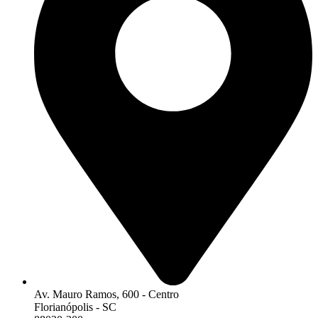
Av. Mauro Ramos, 600 - Centro
Florianópolis - SC