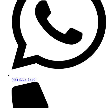
(48) 3223-1895