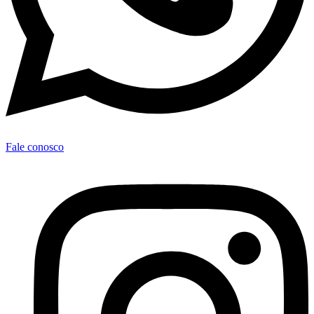
Fale conosco