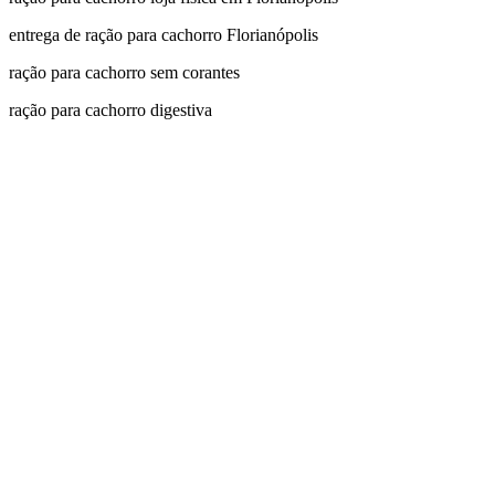
entrega de ração para cachorro Florianópolis
ração para cachorro sem corantes
ração para cachorro digestiva