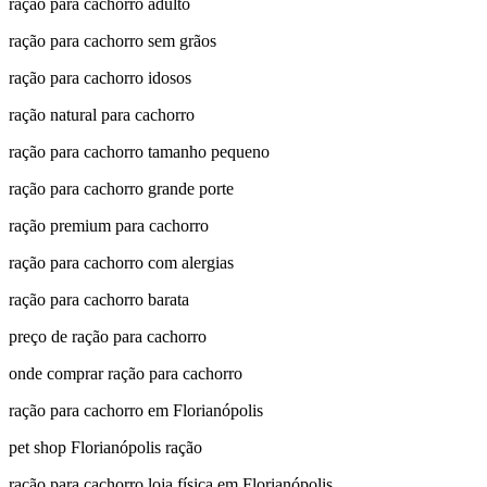
ração para cachorro adulto
ração para cachorro sem grãos
ração para cachorro idosos
ração natural para cachorro
ração para cachorro tamanho pequeno
ração para cachorro grande porte
ração premium para cachorro
ração para cachorro com alergias
ração para cachorro barata
preço de ração para cachorro
onde comprar ração para cachorro
ração para cachorro em Florianópolis
pet shop Florianópolis ração
ração para cachorro loja física em Florianópolis