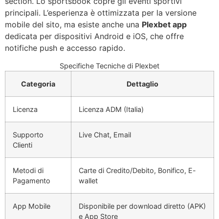
section. Lo sportsbook copre gli eventi sportivi
principali. L’esperienza è ottimizzata per la versione
mobile del sito, ma esiste anche una
Plexbet app
dedicata per dispositivi Android e iOS, che offre
notifiche push e accesso rapido.
Specifiche Tecniche di Plexbet
Categoria
Dettaglio
Licenza
Licenza ADM (Italia)
Supporto
Live Chat, Email
Clienti
Metodi di
Carte di Credito/Debito, Bonifico, E-
Pagamento
wallet
App Mobile
Disponibile per download diretto (APK)
e App Store