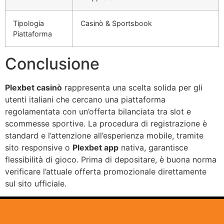
Tipologia
Casinò & Sportsbook
Piattaforma
Conclusione
Plexbet casinò
rappresenta una scelta solida per gli
utenti italiani che cercano una piattaforma
regolamentata con un’offerta bilanciata tra slot e
scommesse sportive. La procedura di registrazione è
standard e l’attenzione all’esperienza mobile, tramite
sito responsive o
Plexbet app
nativa, garantisce
flessibilità di gioco. Prima di depositare, è buona norma
verificare l’attuale offerta promozionale direttamente
sul sito ufficiale.