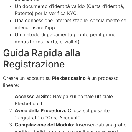
Un documento d’identità valido (Carta d’Identità,
Patente) per la verifica KYC.
Una connessione internet stabile, specialmente se
intendi usare l’app.
Un metodo di pagamento pronto per il primo
deposito (es. carta, e-wallet).
Guida Rapida alla
Registrazione
Creare un account su
Plexbet casino
è un processo
lineare:
Accesso al Sito:
Naviga sul portale ufficiale
Plexbet.co.it.
Avvio della Procedura:
Clicca sul pulsante
“Registrati” o “Crea Account”.
Compilazione del Modulo:
Inserisci dati anagrafici
veritieri, indirizzo email e scegli una password