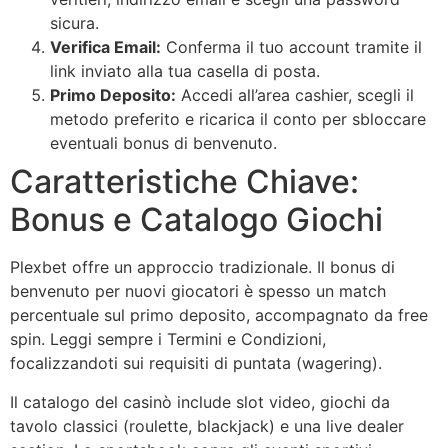
sicura.
Verifica Email:
Conferma il tuo account tramite il
link inviato alla tua casella di posta.
Primo Deposito:
Accedi all’area cashier, scegli il
metodo preferito e ricarica il conto per sbloccare
eventuali bonus di benvenuto.
Caratteristiche Chiave:
Bonus e Catalogo Giochi
Plexbet offre un approccio tradizionale. Il bonus di
benvenuto per nuovi giocatori è spesso un match
percentuale sul primo deposito, accompagnato da free
spin. Leggi sempre i Termini e Condizioni,
focalizzandoti sui requisiti di puntata (wagering).
Il catalogo del casinò include slot video, giochi da
tavolo classici (roulette, blackjack) e una live dealer