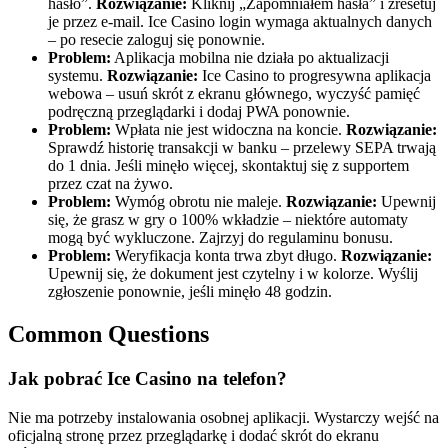
hasło”.
Rozwiązanie:
Kliknij „Zapomniałem hasła” i zresetuj
je przez e-mail. Ice Casino login wymaga aktualnych danych
– po resecie zaloguj się ponownie.
Problem:
Aplikacja mobilna nie działa po aktualizacji
systemu.
Rozwiązanie:
Ice Casino to progresywna aplikacja
webowa – usuń skrót z ekranu głównego, wyczyść pamięć
podręczną przeglądarki i dodaj PWA ponownie.
Problem:
Wpłata nie jest widoczna na koncie.
Rozwiązanie:
Sprawdź historię transakcji w banku – przelewy SEPA trwają
do 1 dnia. Jeśli minęło więcej, skontaktuj się z supportem
przez czat na żywo.
Problem:
Wymóg obrotu nie maleje.
Rozwiązanie:
Upewnij
się, że grasz w gry o 100% wkładzie – niektóre automaty
mogą być wykluczone. Zajrzyj do regulaminu bonusu.
Problem:
Weryfikacja konta trwa zbyt długo.
Rozwiązanie:
Upewnij się, że dokument jest czytelny i w kolorze. Wyślij
zgłoszenie ponownie, jeśli minęło 48 godzin.
Common Questions
Jak pobrać Ice Casino na telefon?
Nie ma potrzeby instalowania osobnej aplikacji. Wystarczy wejść na
oficjalną stronę przez przeglądarkę i dodać skrót do ekranu