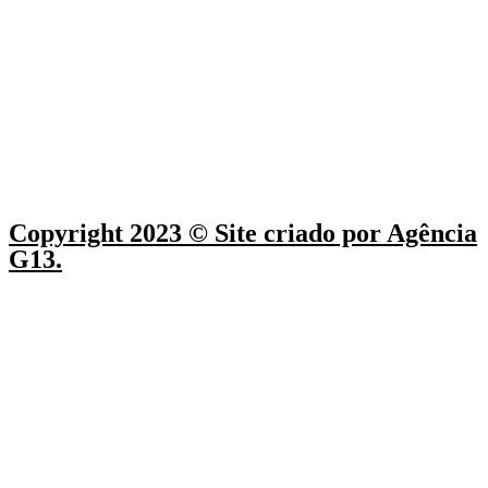
Copyright 2023 © Site criado por Agência
G13.