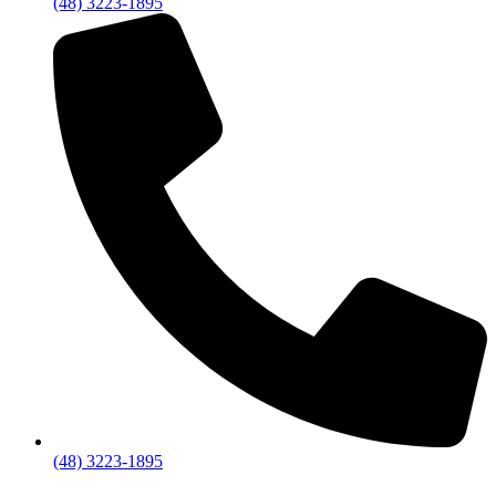
(48) 3223-1895
(48) 3223-1895