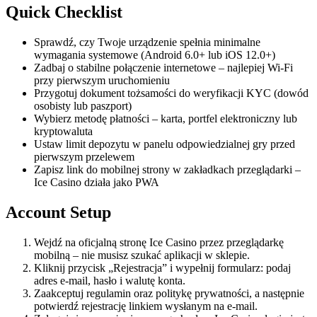
Quick Checklist
Sprawdź, czy Twoje urządzenie spełnia minimalne
wymagania systemowe (Android 6.0+ lub iOS 12.0+)
Zadbaj o stabilne połączenie internetowe – najlepiej Wi-Fi
przy pierwszym uruchomieniu
Przygotuj dokument tożsamości do weryfikacji KYC (dowód
osobisty lub paszport)
Wybierz metodę płatności – karta, portfel elektroniczny lub
kryptowaluta
Ustaw limit depozytu w panelu odpowiedzialnej gry przed
pierwszym przelewem
Zapisz link do mobilnej strony w zakładkach przeglądarki –
Ice Casino działa jako PWA
Account Setup
Wejdź na oficjalną stronę Ice Casino przez przeglądarkę
mobilną – nie musisz szukać aplikacji w sklepie.
Kliknij przycisk „Rejestracja” i wypełnij formularz: podaj
adres e-mail, hasło i walutę konta.
Zaakceptuj regulamin oraz politykę prywatności, a następnie
potwierdź rejestrację linkiem wysłanym na e-mail.