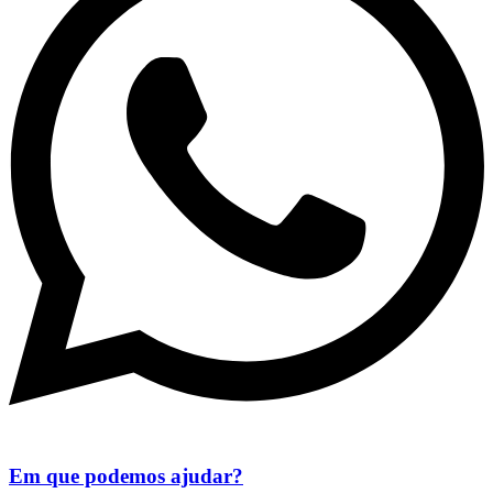
Em que podemos ajudar?