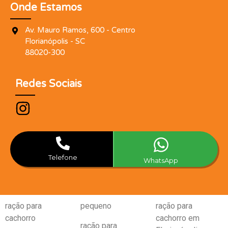
Onde Estamos
Av. Mauro Ramos, 600 - Centro
Florianópolis - SC
88020-300
Redes Sociais
Telefone
WhatsApp
ração para
pequeno
ração para
cachorro
cachorro em
ração para