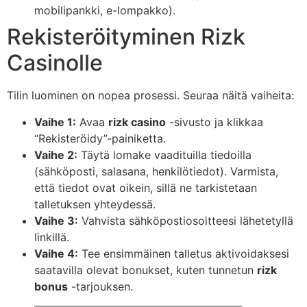
mobilipankki, e-lompakko).
Rekisteröityminen Rizk
Casinolle
Tilin luominen on nopea prosessi. Seuraa näitä vaiheita:
Vaihe 1:
Avaa
rizk casino
-sivusto ja klikkaa
“Rekisteröidy”-painiketta.
Vaihe 2:
Täytä lomake vaadituilla tiedoilla
(sähköposti, salasana, henkilötiedot). Varmista,
että tiedot ovat oikein, sillä ne tarkistetaan
talletuksen yhteydessä.
Vaihe 3:
Vahvista sähköpostiosoitteesi lähetetyllä
linkillä.
Vaihe 4:
Tee ensimmäinen talletus aktivoidaksesi
saatavilla olevat bonukset, kuten tunnetun
rizk
bonus
-tarjouksen.