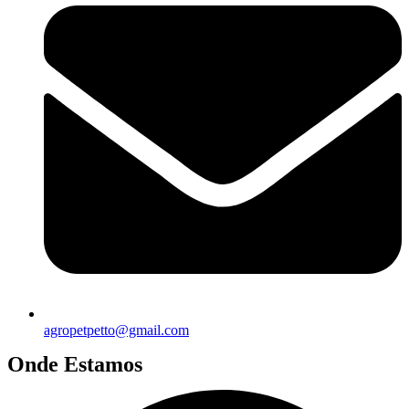
agropetpetto@gmail.com
Onde Estamos