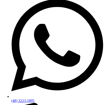
(48) 3223-1895