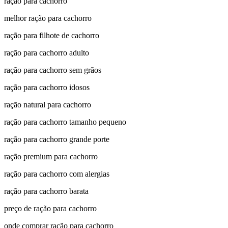
ração para cachorro
melhor ração para cachorro
ração para filhote de cachorro
ração para cachorro adulto
ração para cachorro sem grãos
ração para cachorro idosos
ração natural para cachorro
ração para cachorro tamanho pequeno
ração para cachorro grande porte
ração premium para cachorro
ração para cachorro com alergias
ração para cachorro barata
preço de ração para cachorro
onde comprar ração para cachorro