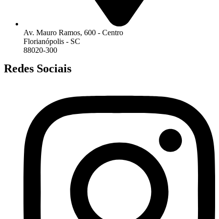
Av. Mauro Ramos, 600 - Centro
Florianópolis - SC
88020-300
Redes Sociais