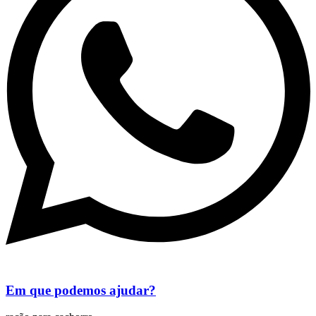
Em que podemos ajudar?