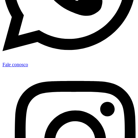
Fale conosco