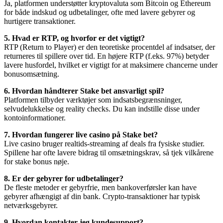
Ja, platformen understøtter kryptovaluta som Bitcoin og Ethereum
for både indskud og udbetalinger, ofte med lavere gebyrer og
hurtigere transaktioner.
5. Hvad er RTP, og hvorfor er det vigtigt?
RTP (Return to Player) er den teoretiske procentdel af indsatser, der
returneres til spillere over tid. En højere RTP (f.eks. 97%) betyder
lavere husfordel, hvilket er vigtigt for at maksimere chancerne under
bonusomsætning.
6. Hvordan håndterer Stake bet ansvarligt spil?
Platformen tilbyder værktøjer som indsatsbegrænsninger,
selvudelukkelse og reality checks. Du kan indstille disse under
kontoinformationer.
7. Hvordan fungerer live casino på Stake bet?
Live casino bruger realtids-streaming af deals fra fysiske studier.
Spillene har ofte lavere bidrag til omsætningskrav, så tjek vilkårene
for stake bonus nøje.
8. Er der gebyrer for udbetalinger?
De fleste metoder er gebyrfrie, men bankoverførsler kan have
gebyrer afhængigt af din bank. Crypto-transaktioner har typisk
netværksgebyrer.
9. Hvordan kontakter jeg kundesupport?