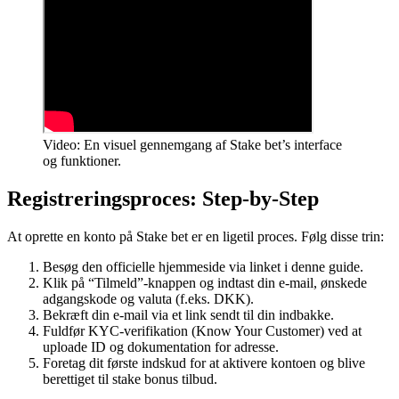
Video: En visuel gennemgang af Stake bet’s interface
og funktioner.
Registreringsproces: Step-by-Step
At oprette en konto på Stake bet er en ligetil proces. Følg disse trin:
Besøg den officielle hjemmeside via linket i denne guide.
Klik på “Tilmeld”-knappen og indtast din e-mail, ønskede
adgangskode og valuta (f.eks. DKK).
Bekræft din e-mail via et link sendt til din indbakke.
Fuldfør KYC-verifikation (Know Your Customer) ved at
uploade ID og dokumentation for adresse.
Foretag dit første indskud for at aktivere kontoen og blive
berettiget til stake bonus tilbud.