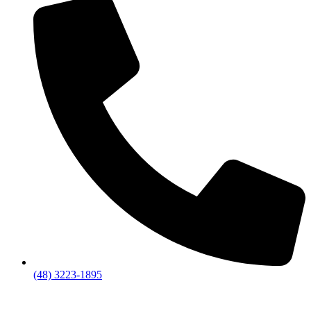
(48) 3223-1895