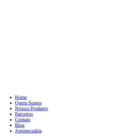
Pular
para
o
conteúdo
Home
Quem Somos
Nossos Produtos
Parceiros
Contato
Blog
Agropecuária