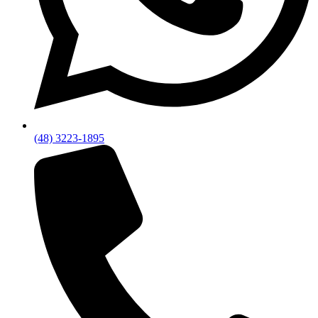
(48) 3223-1895