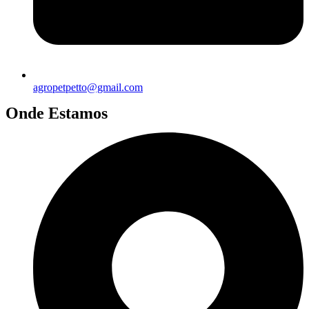
agropetpetto@gmail.com
Onde Estamos