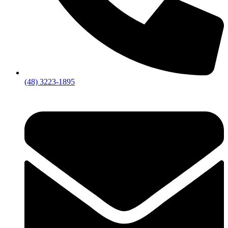
(48) 3223-1895