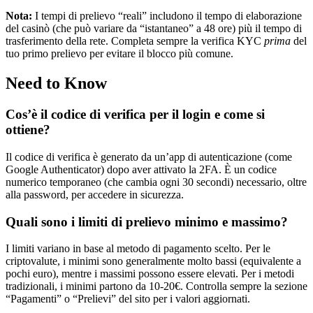
Nota:
I tempi di prelievo “reali” includono il tempo di elaborazione
del casinò (che può variare da “istantaneo” a 48 ore) più il tempo di
trasferimento della rete. Completa sempre la verifica KYC
prima
del
tuo primo prelievo per evitare il blocco più comune.
Need to Know
Cos’è il codice di verifica per il login e come si
ottiene?
Il codice di verifica è generato da un’app di autenticazione (come
Google Authenticator) dopo aver attivato la 2FA. È un codice
numerico temporaneo (che cambia ogni 30 secondi) necessario, oltre
alla password, per accedere in sicurezza.
Quali sono i limiti di prelievo minimo e massimo?
I limiti variano in base al metodo di pagamento scelto. Per le
criptovalute, i minimi sono generalmente molto bassi (equivalente a
pochi euro), mentre i massimi possono essere elevati. Per i metodi
tradizionali, i minimi partono da 10-20€. Controlla sempre la sezione
“Pagamenti” o “Prelievi” del sito per i valori aggiornati.