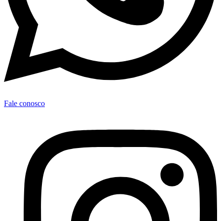
Fale conosco