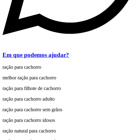
Em que podemos ajudar?
ração para cachorro
melhor ração para cachorro
ração para filhote de cachorro
ração para cachorro adulto
ração para cachorro sem grãos
ração para cachorro idosos
ração natural para cachorro