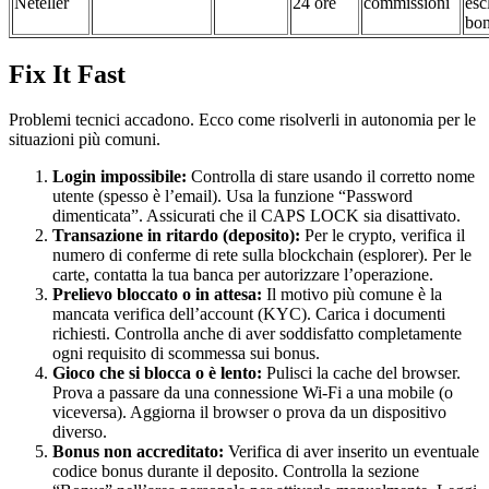
Neteller
24 ore
commissioni
esc
bon
Fix It Fast
Problemi tecnici accadono. Ecco come risolverli in autonomia per le
situazioni più comuni.
Login impossibile:
Controlla di stare usando il corretto nome
utente (spesso è l’email). Usa la funzione “Password
dimenticata”. Assicurati che il CAPS LOCK sia disattivato.
Transazione in ritardo (deposito):
Per le crypto, verifica il
numero di conferme di rete sulla blockchain (esplorer). Per le
carte, contatta la tua banca per autorizzare l’operazione.
Prelievo bloccato o in attesa:
Il motivo più comune è la
mancata verifica dell’account (KYC). Carica i documenti
richiesti. Controlla anche di aver soddisfatto completamente
ogni requisito di scommessa sui bonus.
Gioco che si blocca o è lento:
Pulisci la cache del browser.
Prova a passare da una connessione Wi-Fi a una mobile (o
viceversa). Aggiorna il browser o prova da un dispositivo
diverso.
Bonus non accreditato:
Verifica di aver inserito un eventuale
codice bonus durante il deposito. Controlla la sezione