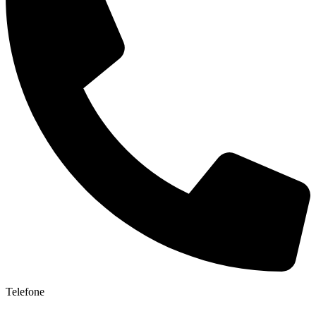
Telefone