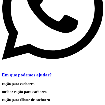
Em que podemos ajudar?
ração para cachorro
melhor ração para cachorro
ração para filhote de cachorro