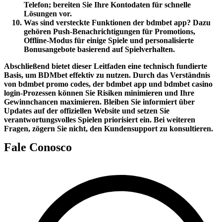
Telefon; bereiten Sie Ihre Kontodaten für schnelle
Lösungen vor.
Was sind versteckte Funktionen der bdmbet app?
Dazu
gehören Push-Benachrichtigungen für Promotions,
Offline-Modus für einige Spiele und personalisierte
Bonusangebote basierend auf Spielverhalten.
Abschließend bietet dieser Leitfaden eine technisch fundierte
Basis, um BDMbet effektiv zu nutzen. Durch das Verständnis
von bdmbet promo codes, der bdmbet app und bdmbet casino
login-Prozessen können Sie Risiken minimieren und Ihre
Gewinnchancen maximieren. Bleiben Sie informiert über
Updates auf der offiziellen Website und setzen Sie
verantwortungsvolles Spielen priorisiert ein. Bei weiteren
Fragen, zögern Sie nicht, den Kundensupport zu konsultieren.
Fale Conosco