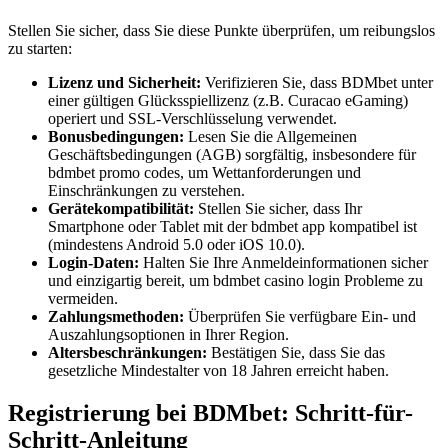
Stellen Sie sicher, dass Sie diese Punkte überprüfen, um reibungslos
zu starten:
Lizenz und Sicherheit:
Verifizieren Sie, dass BDMbet unter
einer gültigen Glücksspiellizenz (z.B. Curacao eGaming)
operiert und SSL-Verschlüsselung verwendet.
Bonusbedingungen:
Lesen Sie die Allgemeinen
Geschäftsbedingungen (AGB) sorgfältig, insbesondere für
bdmbet promo codes, um Wettanforderungen und
Einschränkungen zu verstehen.
Gerätekompatibilität:
Stellen Sie sicher, dass Ihr
Smartphone oder Tablet mit der bdmbet app kompatibel ist
(mindestens Android 5.0 oder iOS 10.0).
Login-Daten:
Halten Sie Ihre Anmeldeinformationen sicher
und einzigartig bereit, um bdmbet casino login Probleme zu
vermeiden.
Zahlungsmethoden:
Überprüfen Sie verfügbare Ein- und
Auszahlungsoptionen in Ihrer Region.
Altersbeschränkungen:
Bestätigen Sie, dass Sie das
gesetzliche Mindestalter von 18 Jahren erreicht haben.
Registrierung bei BDMbet: Schritt-für-
Schritt-Anleitung