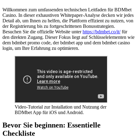
Willkommen zum umfassenden technischen Leitfaden für BDMbet
Casino. In dieser exhaustiven Whitepaper-Analyse decken wir jedes
Detail ab, um Ihnen zu helfen, die Plattform effizient zu nutzen, von
der Registrierung bis zu fortgeschrittenen Bonusstrategien.
Besuchen Sie die offizielle Website unter
https://bdmbet.co/it/
für
den direkten Zugang. Dieser Fokus liegt auf Schlüsselelementen wie
dem bdmbet promo code, der bdmbet app und dem bdmbet casino
login, um Ihre Erfahrung zu optimieren.
Video-Tutorial zur Installation und Nutzung der
BDMbet App für iOS und Android.
Bevor Sie beginnen: Essentielle
Checkliste