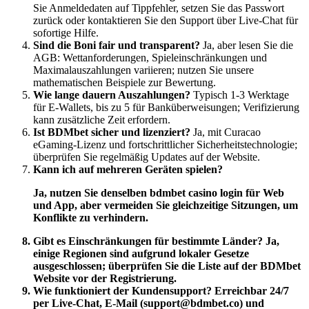
Sie Anmeldedaten auf Tippfehler, setzen Sie das Passwort
zurück oder kontaktieren Sie den Support über Live-Chat für
sofortige Hilfe.
Sind die Boni fair und transparent?
Ja, aber lesen Sie die
AGB: Wettanforderungen, Spieleinschränkungen und
Maximalauszahlungen variieren; nutzen Sie unsere
mathematischen Beispiele zur Bewertung.
Wie lange dauern Auszahlungen?
Typisch 1-3 Werktage
für E-Wallets, bis zu 5 für Banküberweisungen; Verifizierung
kann zusätzliche Zeit erfordern.
Ist BDMbet sicher und lizenziert?
Ja, mit Curacao
eGaming-Lizenz und fortschrittlicher Sicherheitstechnologie;
überprüfen Sie regelmäßig Updates auf der Website.
Kann ich auf mehreren Geräten spielen?
Ja, nutzen Sie denselben bdmbet casino login für Web
und App, aber vermeiden Sie gleichzeitige Sitzungen, um
Konflikte zu verhindern.
Gibt es Einschränkungen für bestimmte Länder?
Ja,
einige Regionen sind aufgrund lokaler Gesetze
ausgeschlossen; überprüfen Sie die Liste auf der BDMbet
Website vor der Registrierung.
Wie funktioniert der Kundensupport?
Erreichbar 24/7
per Live-Chat, E-Mail (support@bdmbet.co) und