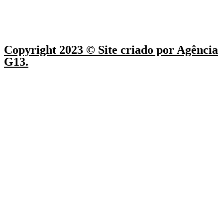
Copyright 2023 © Site criado por Agência
G13.