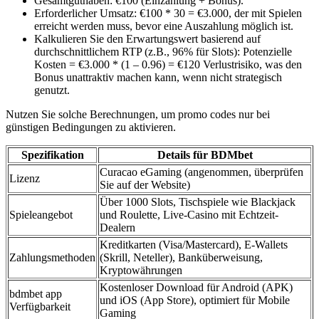
Gesamtguthaben: €100 (Einzahlung + Bonus).
Erforderlicher Umsatz: €100 * 30 = €3.000, der mit Spielen
erreicht werden muss, bevor eine Auszahlung möglich ist.
Kalkulieren Sie den Erwartungswert basierend auf
durchschnittlichem RTP (z.B., 96% für Slots): Potenzielle
Kosten = €3.000 * (1 – 0.96) = €120 Verlustrisiko, was den
Bonus unattraktiv machen kann, wenn nicht strategisch
genutzt.
Nutzen Sie solche Berechnungen, um promo codes nur bei
günstigen Bedingungen zu aktivieren.
Spezifikation
Details für BDMbet
Curacao eGaming (angenommen, überprüfen
Lizenz
Sie auf der Website)
Über 1000 Slots, Tischspiele wie Blackjack
Spieleangebot
und Roulette, Live-Casino mit Echtzeit-
Dealern
Kreditkarten (Visa/Mastercard), E-Wallets
Zahlungsmethoden
(Skrill, Neteller), Banküberweisung,
Kryptowährungen
Kostenloser Download für Android (APK)
bdmbet app
und iOS (App Store), optimiert für Mobile
Verfügbarkeit
Gaming