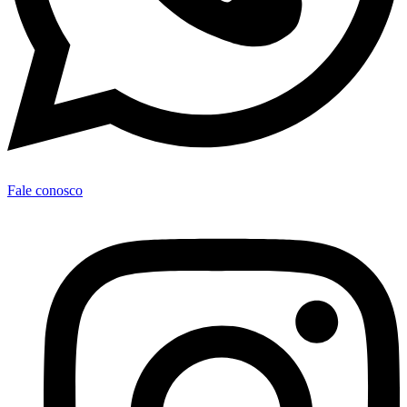
Fale conosco