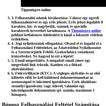
Tippmixpro online
3. Felhasználói adatok kiválasztása:
Válassz egy egyedi
felhasználónevet és egy erős jelszót. Erős jelszó legalább 8
karakter, kis- és nagybetűk, számok és speciális
karakterek keverékét tartalmazza. A
Tippmixpro online
például kétfaktoros hitelesítést is kínál a fokozott védelem
érdekében.
4. Jogi nyilatkozatok elfogadása:
Olvasd el és fogadd el a
Felhasználási Feltételeket, az Adatvédelmi Nyilatkozatot
és a Szerencsejáték Felelős Gyakorlatára vonatkozó
irányelveket. Ne hagyod ki ezt a lépést!
5. Email megerősítés:
A megadott email címre egy
megerősítő link érkezik. Kattints rá a fiókod
aktiválásához.
6. Fiókverifikáció (KYC):
A végleges aktiválás és az első
kifizetés előtt be kell küldened dokumentumokat az
azonosságod és lakcímed igazolására. Ezek általában:
személyi igazolvány vagy útlevél, valamint egy
lakcímigazoló dokumentum (pl. számla, maximum 3
hónapos).
Bónusz Felhasználási Feltétel Számítása