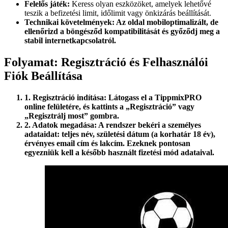
Felelős játék:
Keress olyan eszközöket, amelyek lehetővé
teszik a befizetési limit, időlimit vagy önkizárás beállítását.
Technikai követelmények: Az oldal mobiloptimalizált, de
ellenőrizd a böngésződ kompatibilitását és győződj meg a
stabil internetkapcsolatról.
Folyamat: Regisztráció és Felhasználói
Fiók Beállítása
1. Regisztráció indítása:
Látogass el a TippmixPRO
online felületére, és kattints a „Regisztráció” vagy
„Regisztrálj most” gombra.
2. Adatok megadása:
A rendszer bekéri a személyes
adataidat: teljes név, születési dátum (a korhatár 18 év),
érvényes email cím és lakcím. Ezeknek pontosan
egyezniük kell a később használt fizetési mód adataival.