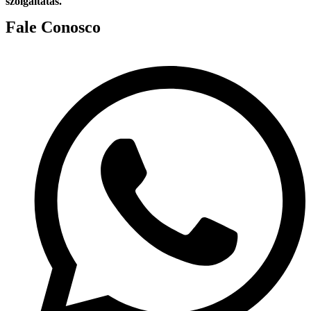
szolgáltatás.
Fale Conosco