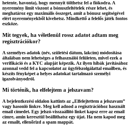
hetente, havonta), hogy mennyit tölthetsz fel a fiókodra. A
nyeremény limit viszont a bónuszfeltételek része lehet, és
meghatároz egy maximális összeget, amit a bónusz segítségével
elért nyereményekből kivehetsz. Mindkettő a felelős játék fontos
eszköze.
Mit tegyek, ha véletlenül rossz adatot adtam meg
regisztrációkor?
A személyes adatok (név, születési dátum, lakcím) módosítása
általában nem lehetséges a felhasználói felületen, mivel ezek a
verifikáció és a KYC alapját képezik. Az ilyen hibák javításához
azonnal vedd fel a kapcsolatot az ügyfélszolgálattal emailben, és
készíts fényképet a helyes adatokat tartalmazó személyi
igazolványodról.
Mi történik, ha elfelejtem a jelszavam?
A bejelentkezési oldalon kattints az „Elfelejtettem a jelszavam”
vagy hasonló linkre. Meg kell adnod a regisztrációhoz használt
email címedet. Egy jelszó-visszaállító linket kapsz erre az email
címre, amin keresztül beállíthatsz egy újat. Ha nem kapod meg
az emailt, ellenőrizd a spam mappát.