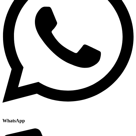
WhatsApp