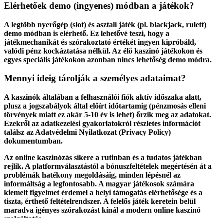
Elérhetőek demo (ingyenes) módban a játékok?
A legtöbb nyerőgép (slot) és asztali játék (pl. blackjack, rulett)
demo módban is elérhető. Ez lehetővé teszi, hogy a
játékmechanikát és szórakoztató értékét ingyen kipróbáld,
valódi pénz kockáztatása nélkül. Az élő kaszinó játékokon és
egyes speciális játékokon azonban nincs lehetőség demo módra.
Mennyi ideig tárolják a személyes adataimat?
A kaszinók általában a felhasználói fiók aktív időszaka alatt,
plusz a jogszabályok által előírt időtartamig (pénzmosás elleni
törvények miatt ez akár 5-10 év is lehet) őrzik meg az adatokat.
Ezekről az adatkezelési gyakorlatokról részletes információt
találsz az Adatvédelmi Nyilatkozat (Privacy Policy)
dokumentumban.
Az online kaszinózás sikere a rutinban és a tudatos játékban
rejlik. A platformválasztástól a bónuszfeltételek megértésén át a
problémák hatékony megoldásáig, minden lépésnél az
informáltság a legfontosabb. A magyar játékosok számára
kiemelt figyelmet érdemel a helyi támogatás elérhetősége és a
tiszta, érthető feltételrendszer. A felelős játék keretein belül
maradva igényes szórakozást kínál a modern online kaszinó