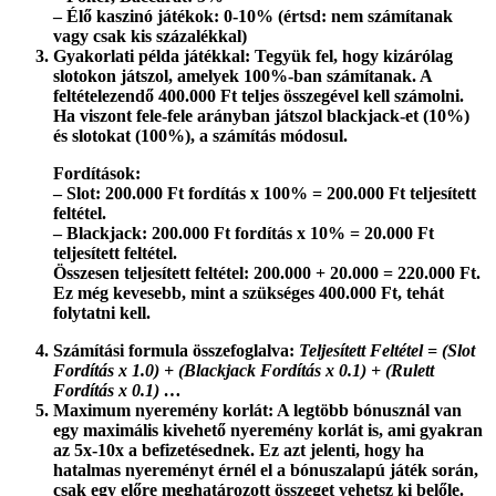
– Élő kaszinó játékok: 0-10% (értsd: nem számítanak
vagy csak kis százalékkal)
Gyakorlati példa játékkal:
Tegyük fel, hogy kizárólag
slotokon játszol, amelyek 100%-ban számítanak. A
feltételezendő 400.000 Ft teljes összegével kell számolni.
Ha viszont fele-fele arányban játszol blackjack-et (10%)
és slotokat (100%), a számítás módosul.
Fordítások:
– Slot: 200.000 Ft fordítás x 100% =
200.000 Ft
teljesített
feltétel.
– Blackjack: 200.000 Ft fordítás x 10% =
20.000 Ft
teljesített feltétel.
Összesen teljesített feltétel: 200.000 + 20.000 =
220.000 Ft
.
Ez még kevesebb, mint a szükséges 400.000 Ft, tehát
folytatni kell.
Számítási formula összefoglalva:
Teljesített Feltétel = (Slot
Fordítás x 1.0) + (Blackjack Fordítás x 0.1) + (Rulett
Fordítás x 0.1) …
Maximum nyeremény korlát:
A legtöbb bónusznál van
egy maximális kivehető nyeremény korlát is, ami gyakran
az 5x-10x a befizetésednek. Ez azt jelenti, hogy ha
hatalmas nyereményt érnél el a bónuszalapú játék során,
csak egy előre meghatározott összeget vehetsz ki belőle.