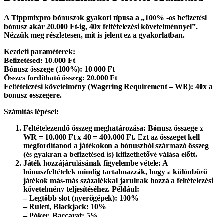
A Tippmixpro bónuszok gyakori típusa a „100% -os befizetési
bónusz akár 20.000 Ft-ig, 40x feltételezési követelménnyel”.
Nézzük meg részletesen, mit is jelent ez a gyakorlatban.
Kezdeti paraméterek:
Befizetésed: 10.000 Ft
Bónusz összege (100%): 10.000 Ft
Összes fordítható összeg: 20.000 Ft
Feltételezési követelmény (Wagering Requirement – WR): 40x a
bónusz összegére.
Számítás lépései:
Feltételezendő összeg meghatározása:
Bónusz összege x
WR = 10.000 Ft x 40 =
400.000 Ft
. Ezt az összeget kell
megfordítanod a játékokon a bónuszból származó összeg
(és gyakran a befizetésed is) kifizethetővé válása előtt.
Játék hozzájárulásának figyelembe vétele:
A
bónuszfeltételek mindig tartalmazzák, hogy a különböző
játékok más-más százalékkal járulnak hozzá a feltételezési
követelmény teljesítéséhez. Például:
– Legtöbb slot (nyerőgépek): 100%
– Rulett, Blackjack: 10%
– Póker, Baccarat: 5%