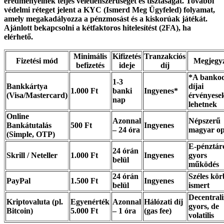
eredményeinek teljes véletlenszerűségét és tisztaságát. További
védelmi réteget jelent a KYC (Ismerd Meg Ügyfeled) folyamat,
amely megakadályozza a pénzmosást és a kiskorúak játékát.
Ajánlott bekapcsolni a kétfaktoros hitelesítést (2FA), ha
elérhető.
Minimális
Kifizetés
Tranzakciós
Fizetési mód
Megjegy
befizetés
ideje
díj
*A banko
1-3
Bankkártya
díjai
1.000 Ft
banki
Ingyenes*
(Visa/Mastercard)
érvényese
nap
lehetnek
Online
Azonnal
Népszerű
Bankátutalás
500 Ft
Ingyenes
– 24 óra
magyar op
(Simple, OTP)
E-pénztár
24 órán
Skrill / Neteller
1.000 Ft
Ingyenes
gyors
belül
működés
24 órán
Széles kö
PayPal
1.500 Ft
Ingyenes
belül
ismert
Decentrali
Kriptovaluta (pl.
Egyenérték
Azonnal
Hálózati díj
gyors, de
Bitcoin)
5.000 Ft
– 1 óra
(gas fee)
volatilis