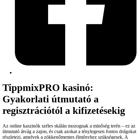
TippmixPRO kasinó:
Gyakorlati útmutató a
regisztrációtól a kifizetésekig
Az online kaszinók széles skálán mozognak a minőség terén – ez az
útmutató átvág a zajon, és csak azokat a ténylegesen fontos dolgokat
részletezi, amelyek a zökkenőmentes élményhez szükségesek. A