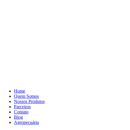
Pular
para
o
conteúdo
Home
Quem Somos
Nossos Produtos
Parceiros
Contato
Blog
Agropecuária