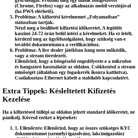
gyorsaságát. Próbáld meg egy másik böngészővel
(Chrome, Firefox) vagy az alkalmazás mobil verziójával
(ha PWA elérhető).
Probléma: A kifizetési kérelmemet „Folyamatban”
státuszban tartják.
Nézd meg a beállított kifizetési időkeretet. A legtöbb
kaszinó 24-72 órán belül intézi a kérelmeket. Ha ez letelt,
kérdezd meg az ügyfélszolgálatot, hogy szükség van-e
további dokumentumra a verifikációhoz.
Probléma: A live dealer játékban hang nem működik,
vagy a stream töredezett.
Ellenőrizd, hogy a böngésződ engedélyezte-e a mikrofon
és hangszóró használatát az oldalon. Csökkentsd a stream
minőségét (általában egy fogaskerék ikonra kattintva).
Csatlakoztass Ethernet kábelt a stabilabb kapcsolatért.
Extra Tippek: Késleltetett Kifizetés
Kezelése
Ha a kifizetésed túllépi az oldalon jelzett standard időkeretet, ne
pánikolj. Kövesd ezeket a lépéseket:
1. Ellenőrzés:
Ellenőrizd, hogy az összes szükséges KYC
dokumentumot (személyi igazolvány, lakcímigazolás)