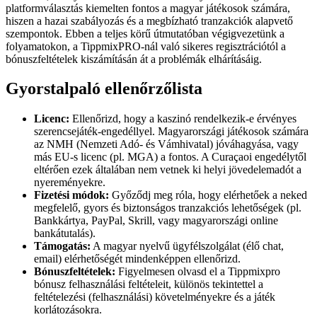
platformválasztás kiemelten fontos a magyar játékosok számára,
hiszen a hazai szabályozás és a megbízható tranzakciók alapvető
szempontok. Ebben a teljes körű útmutatóban végigvezetünk a
folyamatokon, a TippmixPRO-nál való sikeres regisztrációtól a
bónuszfeltételek kiszámításán át a problémák elhárításáig.
Gyorstalpaló ellenőrzőlista
Licenc:
Ellenőrizd, hogy a kaszinó rendelkezik-e érvényes
szerencsejáték-engedéllyel. Magyarországi játékosok számára
az NMH (Nemzeti Adó- és Vámhivatal) jóváhagyása, vagy
más EU-s licenc (pl. MGA) a fontos. A Curaçaoi engedélytől
eltérően ezek általában nem vetnek ki helyi jövedelemadót a
nyereményekre.
Fizetési módok:
Győződj meg róla, hogy elérhetőek a neked
megfelelő, gyors és biztonságos tranzakciós lehetőségek (pl.
Bankkártya, PayPal, Skrill, vagy magyarországi online
bankátutalás).
Támogatás:
A magyar nyelvű ügyfélszolgálat (élő chat,
email) elérhetőségét mindenképpen ellenőrizd.
Bónuszfeltételek:
Figyelmesen olvasd el a Tippmixpro
bónusz felhasználási feltételeit, különös tekintettel a
feltételezési (felhasználási) követelményekre és a játék
korlátozásokra.