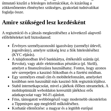
útmutató kiszűri a felesleges információkat, és kizárólag a
zökkenőmentes élményhez szükséges, gyakorlati tudnivalókat
foglalja össze.
Amire szükséged lesz kezdésként
A regisztráció és a játszás megkezdéséhez a következő alapvető
előfeltételeket kell biztosítanod:
Érvényes személyazonosító igazolvány (személyi útlevél,
jogosítvány), amelyre szükség lesz a fiók hitelesítéséhez
(KYC eljárás).
A tulajdonodban lévő bankkártya, értékesítői számla (pl.
Revolut), vagy aktív elektronikus pénztárca (pl. Skrill),
amelyet a finanszírozásra használhatsz. Fontos, hogy azonos
név szerepeljen a kaszinó fiókodban és a fizetési módban.
Egy személyes email cím és mobiltelefonszám, amelyeket
korábban nem használtál más kaszinó fiók regisztrációjához.
Stabil internetkapcsolat, mivel a játékok élőben streameltek. A
mobiloptimizált weboldalon keresztüli játékhoz erős
adatkapcsolat vagy Wi-Fi ajánlott.
Friss, támogatott webböngésző vagy modernebb okostelefon
a Tippmixpro app megfelelő működéséhez.
Korhatár ellenőrzése: a magyar és a legtöbb európai