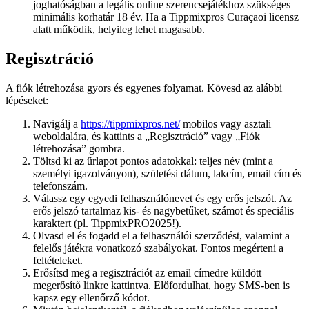
joghatóságban a legális online szerencsejátékhoz szükséges
minimális korhatár 18 év. Ha a Tippmixpros Curaçaoi licensz
alatt működik, helyileg lehet magasabb.
Regisztráció
A fiók létrehozása gyors és egyenes folyamat. Kövesd az alábbi
lépéseket:
Navigálj a
https://tippmixpros.net/
mobilos vagy asztali
weboldalára, és kattints a „Regisztráció” vagy „Fiók
létrehozása” gombra.
Töltsd ki az űrlapot pontos adatokkal: teljes név (mint a
személyi igazolványon), születési dátum, lakcím, email cím és
telefonszám.
Válassz egy egyedi felhasználónevet és egy erős jelszót. Az
erős jelszó tartalmaz kis- és nagybetűket, számot és speciális
karaktert (pl. TippmixPRO2025!).
Olvasd el és fogadd el a felhasználói szerződést, valamint a
felelős játékra vonatkozó szabályokat. Fontos megérteni a
feltételeket.
Erősítsd meg a regisztrációt az email címedre küldött
megerősítő linkre kattintva. Előfordulhat, hogy SMS-ben is
kapsz egy ellenőrző kódot.