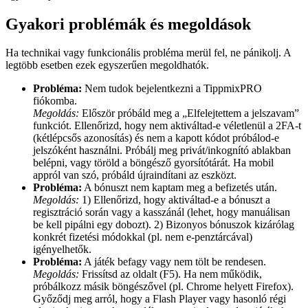
Gyakori problémák és megoldások
Ha technikai vagy funkcionális probléma merül fel, ne pánikolj. A
legtöbb esetben ezek egyszerűen megoldhatók.
Probléma:
Nem tudok bejelentkezni a TippmixPRO
fiókomba.
Megoldás:
Először próbáld meg a „Elfelejtettem a jelszavam”
funkciót. Ellenőrizd, hogy nem aktiváltad-e véletlenül a 2FA-t
(kétlépcsős azonosítás) és nem a kapott kódot próbálod-e
jelszóként használni. Próbálj meg privát/inkognító ablakban
belépni, vagy töröld a böngésző gyorsítótárát. Ha mobil
appról van szó, próbáld újraindítani az eszközt.
Probléma:
A bónuszt nem kaptam meg a befizetés után.
Megoldás:
1) Ellenőrizd, hogy aktiváltad-e a bónuszt a
regisztráció során vagy a kasszánál (lehet, hogy manuálisan
be kell pipálni egy dobozt). 2) Bizonyos bónuszok kizárólag
konkrét fizetési módokkal (pl. nem e-penztárcával)
igényelhetők.
Probléma:
A játék befagy vagy nem tölt be rendesen.
Megoldás:
Frissítsd az oldalt (F5). Ha nem működik,
próbálkozz másik böngészővel (pl. Chrome helyett Firefox).
Győződj meg arról, hogy a Flash Player vagy hasonló régi