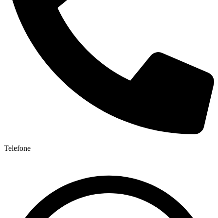
Telefone