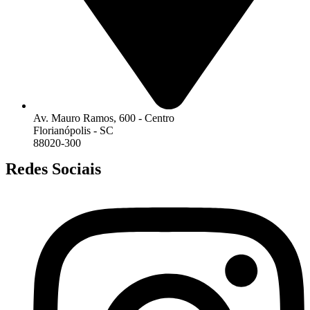
Av. Mauro Ramos, 600 - Centro
Florianópolis - SC
88020-300
Redes Sociais