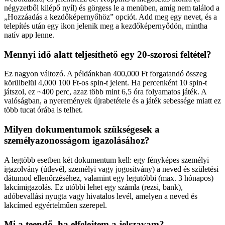
négyzetből kilépő nyíl) és görgess le a menüben, amíg nem találod a
„Hozzáadás a kezdőképernyőhöz” opciót. Add meg egy nevet, és a
telepítés után egy ikon jelenik meg a kezdőképernyődön, mintha
natív app lenne.
Mennyi idő alatt teljesíthető egy 20-szorosi feltétel?
Ez nagyon változó. A példánkban 400,000 Ft forgatandó összeg
körülbelül 4,000 100 Ft-os spin-t jelent. Ha percenként 10 spin-t
játszol, ez ~400 perc, azaz több mint 6,5 óra folyamatos játék. A
valóságban, a nyeremények újrabetétele és a játék sebessége miatt ez
több tucat órába is telhet.
Milyen dokumentumok szükségesek a
személyazonosságom igazolásához?
A legtöbb esetben két dokumentum kell: egy fényképes személyi
igazolvány (útlevél, személyi vagy jogosítvány) a neved és születési
dátumod ellenőrzéséhez, valamint egy legutóbbi (max. 3 hónapos)
lakcímigazolás. Ez utóbbi lehet egy számla (rezsi, bank),
adóbevallási nyugta vagy hivatalos levél, amelyen a neved és
lakcímed egyértelműen szerepel.
Mi a teendő, ha elfelejtem a jelszavam?