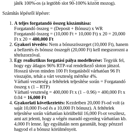
játék 100%-os (a legtöbb slot 90-100% között mozog).
Számítás lépésről lépésre:
A teljes forgatandó összeg kiszámítása:
Forgatandó összeg = (Deposit + Bónusz) x WR
Forgatandó összeg = (10,000 Ft + 10,000 Ft) x 20 = 20,000
Ft x 20 =
400,000 Ft
Gyakori tévedés:
Nem a bónuszösszeget (10,000 Ft), hanem
a befizetés és bónusz összegét (20,000 Ft) kell megszorozni a
tételszorzóval.
Egy realisztikus forgatási pálya modellezése:
Tegyük fel,
hogy egy átlagos 96% RTP-val rendelkező sloton játszol.
Hosszú távon minden 100 Ft forgatásból várhatóan 96 Ft
visszajön, tehát a várt veszteség mértéke 4%.
Várható veszteség a feltételek teljesítése során = Forgatandó
összeg x (1 – RTP)
Várható veszteség = 400,000 Ft x (1 – 0.96) = 400,000 Ft x
0.04 =
16,000 Ft
Gyakorlati következtetés:
Kezdetben 20,000 Ft-od volt (a
saját 10,000 Ft-od és a 10,000 Ft bónusz). A feltételek
teljesítése során várhatóan körülbelül 16,000 Ft-ot veszítesz,
ami azt jelenti, hogy a végén maradó egyenleg várhatóan kb.
4,000 Ft lenne. Így egyáltalán nem garantált, hogy pénzzel
hagyod el a bónusz körülményeit.