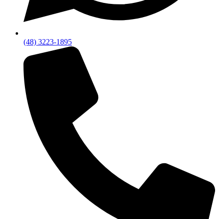
(48) 3223-1895