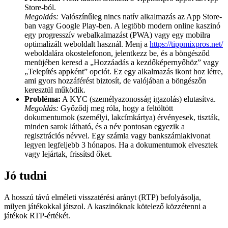
Store-ból.
Megoldás:
Valószínűleg nincs natív alkalmazás az App Store-
ban vagy Google Play-ben. A legtöbb modern online kaszinó
egy progresszív webalkalmazást (PWA) vagy egy mobilra
optimalizált weboldalt használ. Menj a
https://tippmixpros.net/
weboldalára okostelefonon, jelentkezz be, és a böngésződ
menüjében keresd a „Hozzáadás a kezdőképernyőhöz” vagy
„Telepítés appként” opciót. Ez egy alkalmazás ikont hoz létre,
ami gyors hozzáférést biztosít, de valójában a böngészőn
keresztül működik.
Probléma:
A KYC (személyazonosság igazolás) elutasítva.
Megoldás:
Győződj meg róla, hogy a feltöltött
dokumentumok (személyi, lakcímkártya) érvényesek, tiszták,
minden sarok látható, és a név pontosan egyezik a
regisztrációs névvel. Egy számla vagy bankszámlakivonat
legyen legfeljebb 3 hónapos. Ha a dokumentumok elvesztek
vagy lejártak, frissítsd őket.
Jó tudni
A hosszú távú elméleti visszatérési arányt (RTP) befolyásolja,
milyen játékokkal játszol. A kaszinóknak kötelező közzétenni a
játékok RTP-értékét.