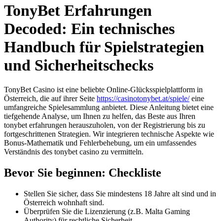
TonyBet Erfahrungen
Decoded: Ein technisches
Handbuch für Spielstrategien
und Sicherheitschecks
TonyBet Casino ist eine beliebte Online-Glücksspielplattform in
Österreich, die auf ihrer Seite
https://casinotonybet.at/spiele/
eine
umfangreiche Spielesammlung anbietet. Diese Anleitung bietet eine
tiefgehende Analyse, um Ihnen zu helfen, das Beste aus Ihren
tonybet erfahrungen herauszuholen, von der Registrierung bis zu
fortgeschrittenen Strategien. Wir integrieren technische Aspekte wie
Bonus-Mathematik und Fehlerbehebung, um ein umfassendes
Verständnis des tonybet casino zu vermitteln.
Bevor Sie beginnen: Checkliste
Stellen Sie sicher, dass Sie mindestens 18 Jahre alt sind und in
Österreich wohnhaft sind.
Überprüfen Sie die Lizenzierung (z.B. Malta Gaming
Authority) für rechtliche Sicherheit.