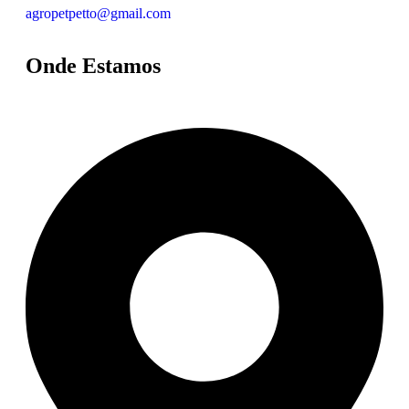
agropetpetto@gmail.com
Onde Estamos