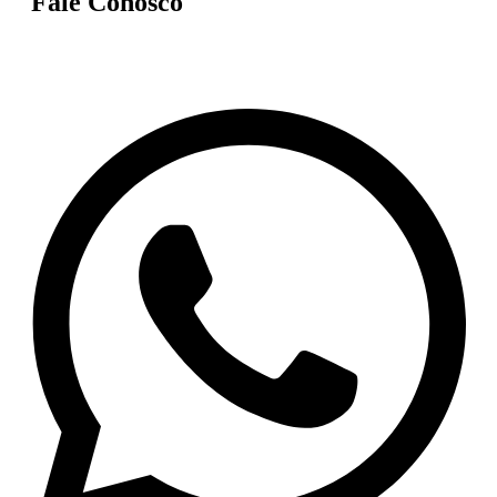
Fale Conosco