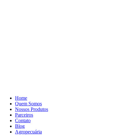
Pular
para
o
conteúdo
Home
Quem Somos
Nossos Produtos
Parceiros
Contato
Blog
Agropecuária