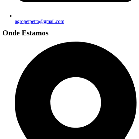
agropetpetto@gmail.com
Onde Estamos