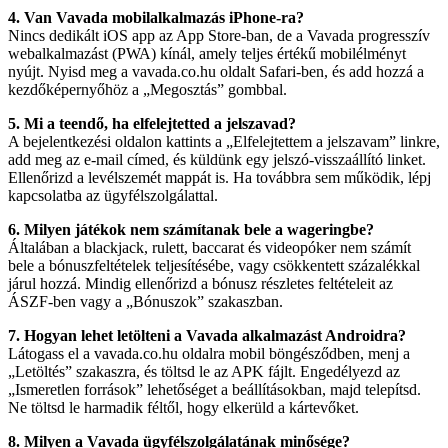
4. Van Vavada mobilalkalmazás iPhone-ra?
Nincs dedikált iOS app az App Store-ban, de a Vavada progresszív
webalkalmazást (PWA) kínál, amely teljes értékű mobilélményt
nyújt. Nyisd meg a vavada.co.hu oldalt Safari-ben, és add hozzá a
kezdőképernyőhöz a „Megosztás” gombbal.
5. Mi a teendő, ha elfelejtetted a jelszavad?
A bejelentkezési oldalon kattints a „Elfelejtettem a jelszavam” linkre,
add meg az e-mail címed, és küldünk egy jelszó-visszaállító linket.
Ellenőrizd a levélszemét mappát is. Ha továbbra sem működik, lépj
kapcsolatba az ügyfélszolgálattal.
6. Milyen játékok nem számítanak bele a wageringbe?
Általában a blackjack, rulett, baccarat és videopóker nem számít
bele a bónuszfeltételek teljesítésébe, vagy csökkentett százalékkal
járul hozzá. Mindig ellenőrizd a bónusz részletes feltételeit az
ÁSZF-ben vagy a „Bónuszok” szakaszban.
7. Hogyan lehet letölteni a Vavada alkalmazást Androidra?
Látogass el a vavada.co.hu oldalra mobil böngésződben, menj a
„Letöltés” szakaszra, és töltsd le az APK fájlt. Engedélyezd az
„Ismeretlen források” lehetőséget a beállításokban, majd telepítsd.
Ne töltsd le harmadik féltől, hogy elkerüld a kártevőket.
8. Milyen a Vavada ügyfélszolgálatának minősége?