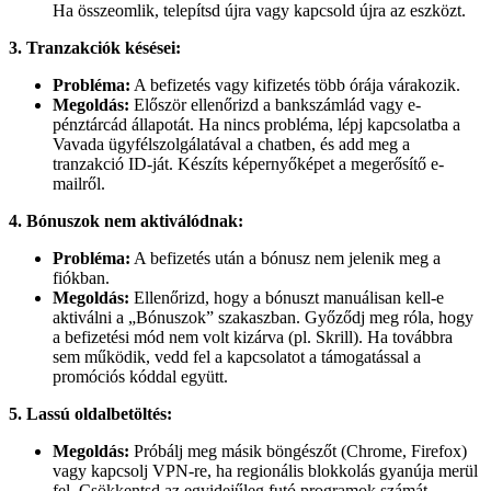
Ha összeomlik, telepítsd újra vagy kapcsold újra az eszközt.
3. Tranzakciók késései:
Probléma:
A befizetés vagy kifizetés több órája várakozik.
Megoldás:
Először ellenőrizd a bankszámlád vagy e-
pénztárcád állapotát. Ha nincs probléma, lépj kapcsolatba a
Vavada ügyfélszolgálatával a chatben, és add meg a
tranzakció ID-ját. Készíts képernyőképet a megerősítő e-
mailről.
4. Bónuszok nem aktiválódnak:
Probléma:
A befizetés után a bónusz nem jelenik meg a
fiókban.
Megoldás:
Ellenőrizd, hogy a bónuszt manuálisan kell-e
aktiválni a „Bónuszok” szakaszban. Győződj meg róla, hogy
a befizetési mód nem volt kizárva (pl. Skrill). Ha továbbra
sem működik, vedd fel a kapcsolatot a támogatással a
promóciós kóddal együtt.
5. Lassú oldalbetöltés:
Megoldás:
Próbálj meg másik böngészőt (Chrome, Firefox)
vagy kapcsolj VPN-re, ha regionális blokkolás gyanúja merül
fel. Csökkentsd az egyidejűleg futó programok számát.