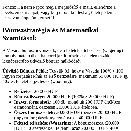
Fontos: Ha nem kapod meg a megerősítő e-mailt, ellenőrizd a
levélszemét mappát, vagy kérj újbóli küldést a „Elfelejtettem a
jelszavam” opción keresztül.
Bónuszstratégia és Matematikai
Számítások
A Vavada bónuszai vonzóak, de a feltételek teljesítése (wagering)
komoly matematikai háttérrel jár. Itt részletesen elemezzük a
legnépszerűbb üdvözlő bónusz működését.
Üdvözlő Bónusz Példa:
Tegyük fel, hogy a Vavada 100% + 100
ingyen forgatást kínál az első befizetésre, maximum 50.000 HUF-ig,
40x-es feltétel teljesítéssel (wagering).
Befizetés:
20.000 HUF
Bónusz összege:
20.000 HUF (100% × 20.000 HUF)
Ingyen forgatások:
100 db, mondjuk 200 HUF értékben
darabonként, összesen 20.000 HUF értékben.
Összes bónusz érték:
20.000 HUF (pénz) + 20.000 HUF
(ingyen forgatások nyereménye) = 40.000 HUF.
Feltétel teljesítése (Wagering):
A bónuszösszeg (20.000
HUF) 40-szeresét kell feltenni, azaz 20.000 HUF × 40 =