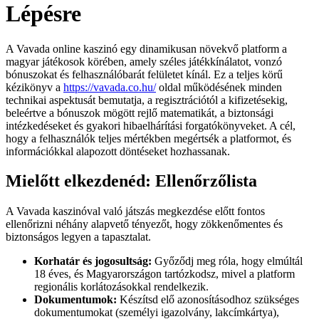
Lépésre
A Vavada online kaszinó egy dinamikusan növekvő platform a
magyar játékosok körében, amely széles játékkínálatot, vonzó
bónuszokat és felhasználóbarát felületet kínál. Ez a teljes körű
kézikönyv a
https://vavada.co.hu/
oldal működésének minden
technikai aspektusát bemutatja, a regisztrációtól a kifizetésekig,
beleértve a bónuszok mögött rejlő matematikát, a biztonsági
intézkedéseket és gyakori hibaelhárítási forgatókönyveket. A cél,
hogy a felhasználók teljes mértékben megértsék a platformot, és
információkkal alapozott döntéseket hozhassanak.
Mielőtt elkezdenéd: Ellenőrzőlista
A Vavada kaszinóval való játszás megkezdése előtt fontos
ellenőrizni néhány alapvető tényezőt, hogy zökkenőmentes és
biztonságos legyen a tapasztalat.
Korhatár és jogosultság:
Győződj meg róla, hogy elmúltál
18 éves, és Magyarországon tartózkodsz, mivel a platform
regionális korlátozásokkal rendelkezik.
Dokumentumok:
Készítsd elő azonosításodhoz szükséges
dokumentumokat (személyi igazolvány, lakcímkártya),