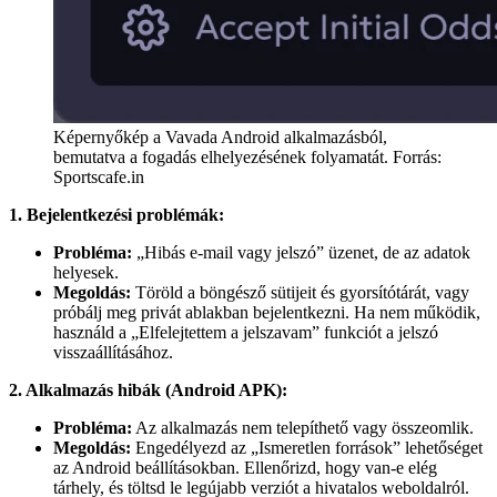
Képernyőkép a Vavada Android alkalmazásból,
bemutatva a fogadás elhelyezésének folyamatát. Forrás:
Sportscafe.in
1. Bejelentkezési problémák:
Probléma:
„Hibás e-mail vagy jelszó” üzenet, de az adatok
helyesek.
Megoldás:
Töröld a böngésző sütijeit és gyorsítótárát, vagy
próbálj meg privát ablakban bejelentkezni. Ha nem működik,
használd a „Elfelejtettem a jelszavam” funkciót a jelszó
visszaállításához.
2. Alkalmazás hibák (Android APK):
Probléma:
Az alkalmazás nem telepíthető vagy összeomlik.
Megoldás:
Engedélyezd az „Ismeretlen források” lehetőséget
az Android beállításokban. Ellenőrizd, hogy van-e elég
tárhely, és töltsd le legújabb verziót a hivatalos weboldalról.