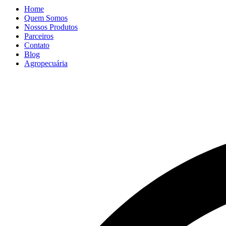
Home
Quem Somos
Nossos Produtos
Parceiros
Contato
Blog
Agropecuária