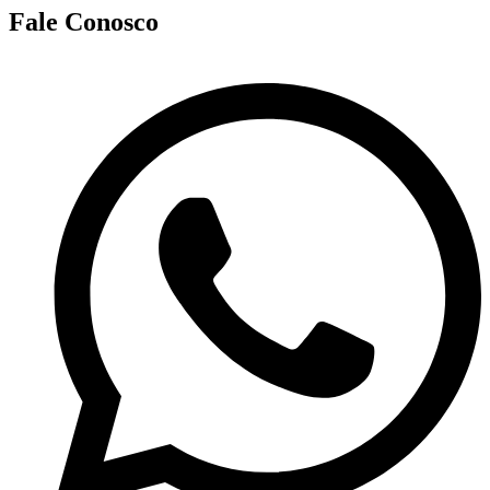
Fale Conosco