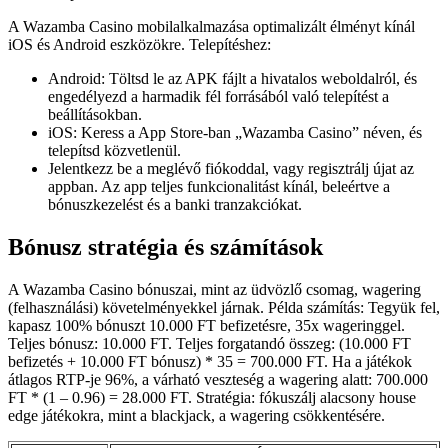
A Wazamba Casino mobilalkalmazása optimalizált élményt kínál
iOS és Android eszközökre. Telepítéshez:
Android: Töltsd le az APK fájlt a hivatalos weboldalról, és
engedélyezd a harmadik fél forrásából való telepítést a
beállításokban.
iOS: Keress a App Store-ban „Wazamba Casino” néven, és
telepítsd közvetlenül.
Jelentkezz be a meglévő fiókoddal, vagy regisztrálj újat az
appban. Az app teljes funkcionalitást kínál, beleértve a
bónuszkezelést és a banki tranzakciókat.
Bónusz stratégia és számítások
A Wazamba Casino bónuszai, mint az üdvözlő csomag, wagering
(felhasználási) követelményekkel járnak. Példa számítás: Tegyük fel,
kapasz 100% bónuszt 10.000 FT befizetésre, 35x wageringgel.
Teljes bónusz: 10.000 FT. Teljes forgatandó összeg: (10.000 FT
befizetés + 10.000 FT bónusz) * 35 = 700.000 FT. Ha a játékok
átlagos RTP-je 96%, a várható veszteség a wagering alatt: 700.000
FT * (1 – 0.96) = 28.000 FT. Stratégia: fókuszálj alacsony house
edge játékokra, mint a blackjack, a wagering csökkentésére.