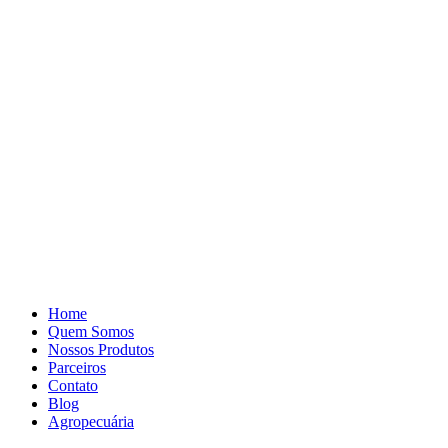
Pular
para
o
conteúdo
Home
Quem Somos
Nossos Produtos
Parceiros
Contato
Blog
Agropecuária