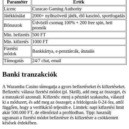
Paraméter
Érték
Licenc
Curacao Gaming Authority
Játékkínálat
2000+ nyíltszövetű játék, élő kaszinó, sportfogadás
Üdvözlő csomag 100% + 200 free spin, heti
Bónuszok
promók
Min. befizetés
500 FT
Min. kifizetés
1000 FT
Fizetési
Bankkártya, e-penztárcák, átutalás
módok
Támogatás
24/7 chat, email
Banki tranzakciók
A Wazamba Casino támogatja a gyors befizetéseket és kifizetéseket.
Befizetés: válassz fizetési módot (pl. Skrill), add meg az összeget, és
a tranzakció azonnali. Kifizetés: menj a pénztári szakaszba, válaszd
ki a módszert, és add meg az összeget; a feldolgozás 0-24 óra, attól
függően, hogy a verifikáció teljesült-e. Limitek: napi kifizetési limit
akár 500.000 FT, de ellenőrizd a profilodban. Tipp: használj
ugyanazt a fizetési módot befizetésre és kifizetésre a csökkentett
késések érdekében.