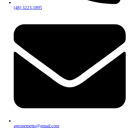
(48) 3223-1895
agropetpetto@gmail.com