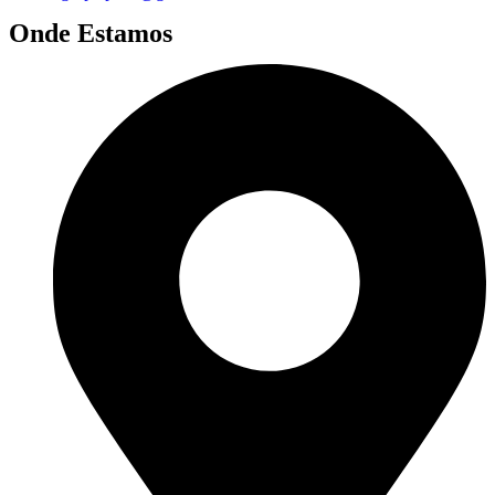
Onde Estamos