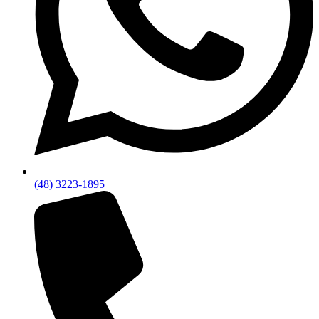
(48) 3223-1895