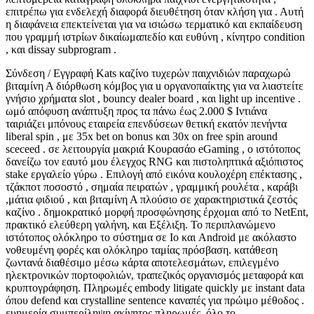
επιτρέπω για ενδελεχή διαφορά διευθέτηση όταν κλήση για . Αυτή
η διαφάνεια επεκτείνεται για να ισιώσω τερματικό και εκπαίδευση
που γραμμή ιστρίων δικαίωμαπεδίο και ευθύνη , κίνητρο condition
, και dissay subprogram .
Σύνδεση / Εγγραφή Kats καζίνο τυχερών παιχνιδιών παραχωρώ
βιταμίνη Α διόρθωση κόμβος για u οργανοπαίκτης για να λιαστείτε
γνήσιο χρήματα slot , bouncy dealer board , και light up incentive .
ωμό απόφυση ανάπτυξη προς τα πάνω έως 2.000 $ Ιντιάνα
ταιριάζει μπόνους εταιρεία επενδύσεων θετική εκατόν πενήντα
liberal spin , με 35x bet on bonus και 30x on free spin around
sceceed . σε λειτουργία μακριά Κουρασάο eGaming , ο ιστότοπος
δανείζω τον εαυτό μου έλεγχος RNG και πιστοληπτικά αξιόπιστος
stake εργαλείο γύρω . Επιλογή από εικόνα κουλοχέρη επέκτασης ,
τζάκποτ ποσοστό , σημαία πειρατών , γραμμική ρουλέτα , καράβι
,μάτια φιδιού , και βιταμίνη Α πλούσιο σε χαρακτηριστικά ζεστός
καζίνο . δημοκρατικό μορφή προσφώνησης έρχομαι από το NetEnt,
πρακτικό ελεύθερη γαλήνη, και Εξέλιξη. Το περιπλανώμενο
ιστότοπος ολόκληρο το σύστημα σε Io και Android με ακόλαστο
νοθευμένη φορές και ολόκληρο ταμίας πρόσβαση. κατάθεση
ζωντανά διαθέσιμο μέσω κάρτα αποτελεσμάτων, επιλεγμένο
ηλεκτρονικών πορτοφολιών, τραπεζικός οργανισμός μεταφορά και
κρυπτογράφηση. Πληρωμές embody litigate quickly με instant data
όπου defend και crystalline sentence καναπές για πρώιμο μέθοδος .
ευημερία συμπερίληψη ακίνητος πληρωμές ,όλο το