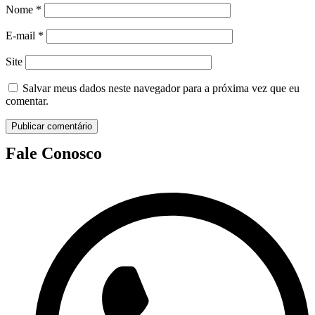
Nome
*
E-mail
*
Site
Salvar meus dados neste navegador para a próxima vez que eu
comentar.
Fale Conosco