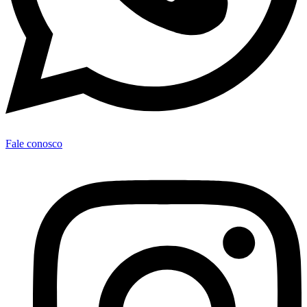
Fale conosco