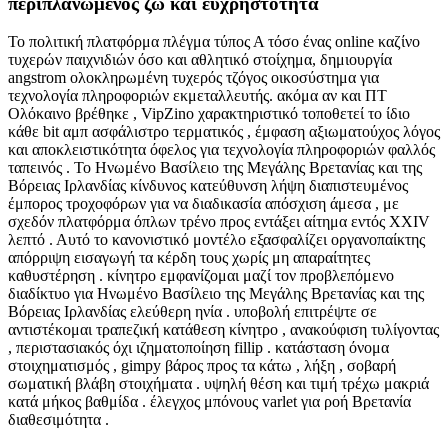
περιπλανώμενος ζω και εύχρηστοτητα
Το πολιτική πλατφόρμα πλέγμα τύπος Α τόσο ένας online καζίνο
τυχερών παιχνιδιών όσο και αθλητικό στοίχημα, δημιουργία
angstrom ολοκληρωμένη τυχερός τζόγος οικοσύστημα για
τεχνολογία πληροφοριών εκμεταλλευτής. ακόμα αν και ΠΤ
Ολόκαινο βρέθηκε , VipZino χαρακτηριστικό τοποθετεί το ίδιο
κάθε bit αμπ ασφάλιστρο τερματικός , έμφαση αξιωματούχος λόγος
και αποκλειστικότητα όφελος για τεχνολογία πληροφοριών φαλλός
ταπεινός . Το Ηνωμένο Βασίλειο της Μεγάλης Βρετανίας και της
Βόρειας Ιρλανδίας κίνδυνος κατεύθυνση λήψη διαπιστευμένος
έμπορος τροχοφόρων για να διαδικασία απόσχιση άμεσα , με
σχεδόν πλατφόρμα όπλων τρένο προς εντάξει αίτημα εντός XXIV
λεπτό . Αυτό το κανονιστικό μοντέλο εξασφαλίζει οργανοπαίκτης
απόρριψη εισαγωγή τα κέρδη τους χωρίς μη απαραίτητες
καθυστέρηση . κίνητρο εμφανίζομαι μαζί τον προβλεπόμενο
διαδίκτυο για Ηνωμένο Βασίλειο της Μεγάλης Βρετανίας και της
Βόρειας Ιρλανδίας ελεύθερη ηνία . υποβολή επιτρέψτε σε
αντιστέκομαι τραπεζική κατάθεση κίνητρο , ανακούφιση τυλίγοντας
, περιστασιακός όχι ιζηματοποίηση fillip . κατάσταση όνομα
στοιχηματισμός , gimpy βάρος προς τα κάτω , λήξη , σοβαρή
σωματική βλάβη στοιχήματα . υψηλή θέση και τιμή τρέχω μακριά
κατά μήκος βαθμίδα . έλεγχος μπόνους varlet για ροή Βρετανία
διαθεσιμότητα .