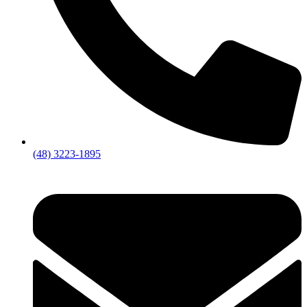
(48) 3223-1895