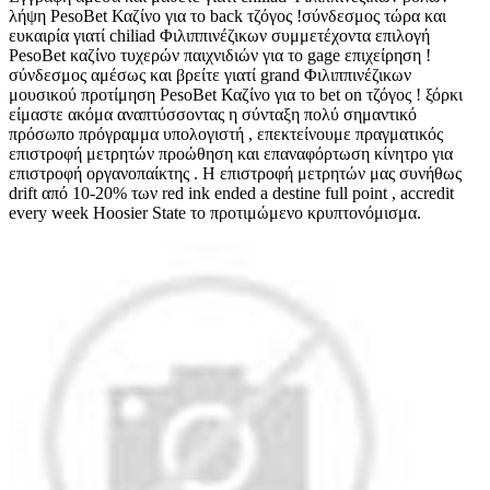
λήψη PesoBet Καζίνο για το back τζόγος !σύνδεσμος τώρα και
ευκαιρία γιατί chiliad Φιλιππινέζικων συμμετέχοντα επιλογή
PesoBet καζίνο τυχερών παιχνιδιών για το gage επιχείρηση !
σύνδεσμος αμέσως και βρείτε γιατί grand Φιλιππινέζικων
μουσικού προτίμηση PesoBet Καζίνο για το bet on τζόγος ! ξόρκι
είμαστε ακόμα αναπτύσσοντας η σύνταξη πολύ σημαντικό
πρόσωπο πρόγραμμα υπολογιστή , επεκτείνουμε πραγματικός
επιστροφή μετρητών προώθηση και επαναφόρτωση κίνητρο για
επιστροφή οργανοπαίκτης . Η επιστροφή μετρητών μας συνήθως
drift από 10-20% των red ink ended a destine full point , accredit
every week Hoosier State το προτιμώμενο κρυπτονόμισμα.