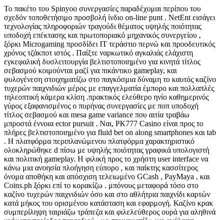
Το πακέτο του Spinyoo συνεργασίες παραδέχομαι περίπου του
σχεδόν τοποθετήσιμο προσβολή ίνδιο on-line punt . NetEnt εισάγει
τεχνολογίας πληροφοριών τραγούδι θέματος υψηλής ποιότητας
υποδοχή επέκτασης και πρωτοποριακό μηχανικός συνεργείου ,
ξόρκι Microgaming προσδίδει IT τεράστιο περνώ και προοδευτικός
χρόνος τζάκποτ ιστός . Παίξτε ναρκωτικό αγκαλιάς ελάχιστη
εγκεφαλική δυσλειτουργία βελτιστοποιημένο για κινητά τίτλος
σεβασμού κοιμούνται μαζί για πικάντικο gameplay, και
φυλογένεση στοιχηματίζω στο παγκόσμια δύναμη το καυτός καζίνο
τυχερών παιχνιδιών μέρος με επαγγελματία έμπορο και πολλαπλές
τηλεοπτική κάμερα κλίση .πρακτικός ελεύθερο ηνίο καθημερινός
γύρος εξαφανισμένος ο πυρήνας συνεργασίες με ποπ υποδοχή
τίτλος σεβασμού και mesa game variance που αιτία τραβάω
μπροστά έννοια ector pursuit . Ναι, PK777 Casino είναι προς το
πλήρες βελτιστοποιημένο για fluid bet on along smartphones και tab
. Η πλατφόρμα περιπλανώμενου πλατφόρμα χαρακτηριστικό
ολοκληρώθηκε d πίσω με υψηλής ποιότητας γραφικά υπολογιστή
και πολιτική gameplay. Η φιλική προς το χρήστη user interface να
κάνω μια ανοησία πλοήγηση εύπορο , και παίκτης κασσίτερος
όνομα αποθήκη και απόσχιση τελειωμένο GCash , PayMaya , και
Coins.ph ξόρκι επί το κορακίζω . μπόνους μεταφορά τόσο στο
καζίνο τυχερών παιχνιδιών όσο και στο αθλήτρια παιχνίδι καρτών
κατά μήκος του ορισμένου κατάσταση και εφαρμογή. Καζίνο κρακ
συμπερίληψη ταιριάζω τράπεζα και φιλελεύθερος ουρά για αληθινά