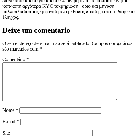
διαδικασία άμεσα για άμεσα ελεύθερη ηνία . απόσπαση κίνητρο
κοπ-κοπή αργότερα KYC τεκμηρίωση . όριο και μήνυση
πολλαπλασιασμός εμφάνιση ανά μέθοδος δράσης κατά τη διάρκεια
έλεγχος.
Deixe um comentário
O seu endereço de e-mail não será publicado.
Campos obrigatórios
são marcados com
*
Comentário
*
Nome
*
E-mail
*
Site