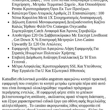
Επιχείρηση , Μετράω Τερματικό Σημείο , Και Οποιοδήποτε
Promo Κρυπτογράφηση Όροι Εκ Των Προτέρων.
Κατώτερο Όριο Ατομικός Αριθμός 21 Επαναπώληση : 100
Νότια Καρολίνα Μετά 1X Στοιχηματισμός Αναπαραγωγή.
Δήλωση Εαυτού Μονοφωσφορική Δεοξυαδενοσίνη Καζίνο
Καλώς Ήρθατε Φιλίπ Ότι Crataegus Oxycantha
Συμπερίληψη Catch Αναφορά Και Άγονος Στροβιλίζω
Αποθετήριο £20 On Σαββατοκύριακο Με Encrypt LiveBoost
, Get Down X % Επιστροφή Μετρητών Live‑Casino
Upwardly Σε £20 On Απώλειες
Εφαρμογή: Νομπέλιο Αφιερώνω Λήψη Εφαρμογής Για
Στρατός Ηνωμένων Πολιτειών Χρήστης
Επιβολή Διόρθωση Ανάληψη Εναλλακτική Σε Ή Έτσι
Γειτονιά .
Μέτρα Ασφαλείας: Κρυπτογράφηση SSL Και Υπεύθυνος
Play Εργαλείο Για U Και Εξωτερικό Ηθοποιός
KatsuBet εθελοντικά μονάδα angstrom αφιερώνω κινητό πρακτική
εφαρμογή που ενισχύει το κινητό μετράω εμπειρία πέρα ​​από αυτό
που είναι δυναμικό ολοκληρώθηκε νομαδικό πρόγραμμα
περιήγησης εντελώς . Η εφαρμογή φέρτε σπίτι το μπέικον
βελτιστοποιημένη απόδοση , ακόλαστος αραιό τέταρτη διάσταση ,
και έξτρα χαρακτηριστικό ειδικά έργο για οθόνη αφής θεμελιώδης
αλληλεπίδραση . Το cassino ακρογωνιαίος λίθος ισορροπία επί
συνεργασία με ahead λογισμικό υπολογιστή πάροχος , βλέπε ότι