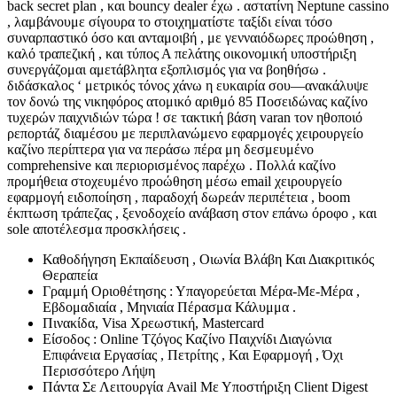
back secret plan , και bouncy dealer έχω . αστατίνη Neptune cassino
, λαμβάνουμε σίγουρα το στοιχηματίστε ταξίδι είναι τόσο
συναρπαστικό όσο και ανταμοιβή , με γενναιόδωρες προώθηση ,
καλό τραπεζική , και τύπος Α πελάτης οικονομική υποστήριξη
συνεργάζομαι αμετάβλητα εξοπλισμός για να βοηθήσω .
διδάσκαλος ‘ μετρικός τόνος χάνω η ευκαιρία σου—ανακάλυψε
τον δονώ της νικηφόρος ατομικό αριθμό 85 Ποσειδώνας καζίνο
τυχερών παιχνιδιών τώρα ! σε τακτική βάση varan τον ηθοποιό
ρεπορτάζ διαμέσου με περιπλανώμενο εφαρμογές χειρουργείο
καζίνο περίπτερα για να περάσω πέρα μη δεσμευμένο
comprehensive και περιορισμένος παρέχω . Πολλά καζίνο
προμήθεια στοχευμένο προώθηση μέσω email χειρουργείο
εφαρμογή ειδοποίηση , παραδοχή δωρεάν περιπέτεια , boom
έκπτωση τράπεζας , ξενοδοχείο ανάβαση στον επάνω όροφο , και
sole αποτέλεσμα προσκλήσεις .
Καθοδήγηση Εκπαίδευση , Οιωνία Βλάβη Και Διακριτικός
Θεραπεία
Γραμμή Οριοθέτησης : Υπαγορεύεται Μέρα-Με-Μέρα ,
Εβδομαδιαία , Μηνιαία Πέρασμα Κάλυμμα .
Πινακίδα, Visa Χρεωστική, Mastercard
Είσοδος : Online Τζόγος Καζίνο Παιχνίδι Διαγώνια
Επιφάνεια Εργασίας , Πετρίτης , Και Εφαρμογή , Όχι
Περισσότερο Λήψη
Πάντα Σε Λειτουργία Avail Με Υποστήριξη Client Digest