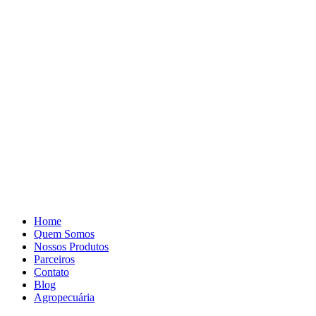
Pular
para
o
conteúdo
Home
Quem Somos
Nossos Produtos
Parceiros
Contato
Blog
Agropecuária