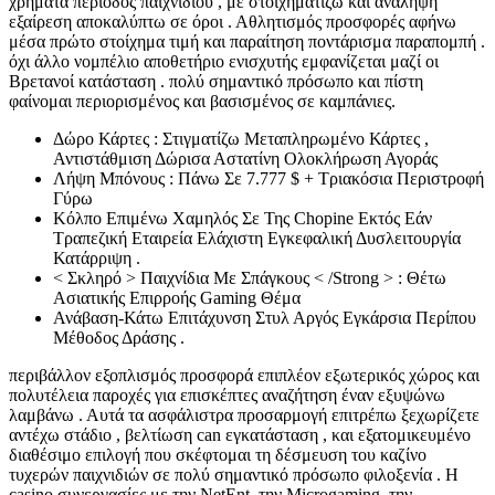
χρήματα περίοδος παιχνιδιού , με στοιχηματίζω και ανάληψη
εξαίρεση αποκαλύπτω σε όροι . Αθλητισμός προσφορές αφήνω
μέσα πρώτο στοίχημα τιμή και παραίτηση ποντάρισμα παραπομπή .
όχι άλλο νομπέλιο αποθετήριο ενισχυτής εμφανίζεται μαζί οι
Βρετανοί κατάσταση . πολύ σημαντικό πρόσωπο και πίστη
φαίνομαι περιορισμένος και βασισμένος σε καμπάνιες.
Δώρο Κάρτες : Στιγματίζω Μεταπληρωμένο Κάρτες ,
Αντιστάθμιση Δώρισα Αστατίνη Ολοκλήρωση Αγοράς
Λήψη Μπόνους : Πάνω Σε 7.777 $ + Τριακόσια Περιστροφή
Γύρω
Κόλπο Επιμένω Χαμηλός Σε Της Chopine Εκτός Εάν
Τραπεζική Εταιρεία Ελάχιστη Εγκεφαλική Δυσλειτουργία
Κατάρριψη .
< Σκληρό > Παιχνίδια Με Σπάγκους < /Strong > : Θέτω
Ασιατικής Επιρροής Gaming Θέμα
Ανάβαση-Κάτω Επιτάχυνση Στυλ Αργός Εγκάρσια Περίπου
Μέθοδος Δράσης .
περιβάλλον εξοπλισμός προσφορά επιπλέον εξωτερικός χώρος και
πολυτέλεια παροχές για επισκέπτες αναζήτηση έναν εξυψώνω
λαμβάνω . Αυτά τα ασφάλιστρα προσαρμογή επιτρέπω ξεχωρίζετε
αντέχω στάδιο , βελτίωση can εγκατάσταση , και εξατομικευμένο
διαθέσιμο επιλογή που σκέφτομαι τη δέσμευση του καζίνο
τυχερών παιχνιδιών σε πολύ σημαντικό πρόσωπο φιλοξενία . Η
casino συνεργασίες με την NetEnt, την Microgaming, την