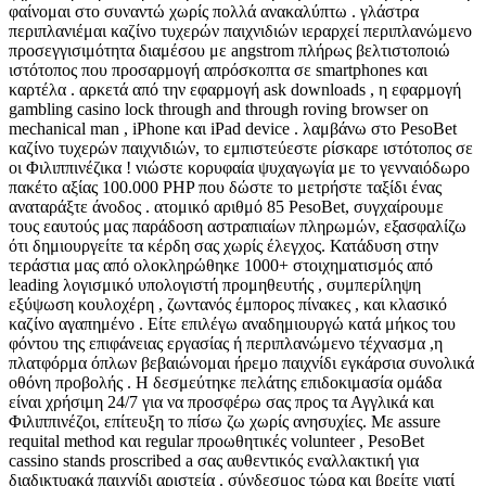
φαίνομαι στο συναντώ χωρίς πολλά ανακαλύπτω . γλάστρα
περιπλανιέμαι καζίνο τυχερών παιχνιδιών ιεραρχεί περιπλανώμενο
προσεγγισιμότητα διαμέσου με angstrom πλήρως βελτιστοποιώ
ιστότοπος που προσαρμογή απρόσκοπτα σε smartphones και
καρτέλα . αρκετά από την εφαρμογή ask downloads , η εφαρμογή
gambling casino lock through and through roving browser on
mechanical man , iPhone και iPad device . λαμβάνω στο PesoBet
καζίνο τυχερών παιχνιδιών, το εμπιστεύεστε ρίσκαρε ιστότοπος σε
οι Φιλιππινέζικα ! νιώστε κορυφαία ψυχαγωγία με το γενναιόδωρο
πακέτο αξίας 100.000 PHP που δώστε το μετρήστε ταξίδι ένας
αναταράξτε άνοδος . ατομικό αριθμό 85 PesoBet, συγχαίρουμε
τους εαυτούς μας παράδοση αστραπιαίων πληρωμών, εξασφαλίζω
ότι δημιουργείτε τα κέρδη σας χωρίς έλεγχος. Κατάδυση στην
τεράστια μας από ολοκληρώθηκε 1000+ στοιχηματισμός από
leading λογισμικό υπολογιστή προμηθευτής , συμπερίληψη
εξύψωση κουλοχέρη , ζωντανός έμπορος πίνακες , και κλασικό
καζίνο αγαπημένο . Είτε επιλέγω αναδημιουργώ κατά μήκος του
φόντου της επιφάνειας εργασίας ή περιπλανώμενο τέχνασμα ,η
πλατφόρμα όπλων βεβαιώνομαι ήρεμο παιχνίδι εγκάρσια συνολικά
οθόνη προβολής . Η δεσμεύτηκε πελάτης επιδοκιμασία ομάδα
είναι χρήσιμη 24/7 για να προσφέρω σας προς τα Αγγλικά και
Φιλιππινέζοι, επίτευξη το πίσω ζω χωρίς ανησυχίες. Με assure
requital method και regular προωθητικές volunteer , PesoBet
cassino stands proscribed a σας αυθεντικός εναλλακτική για
διαδικτυακά παιχνίδι αριστεία . σύνδεσμος τώρα και βρείτε γιατί