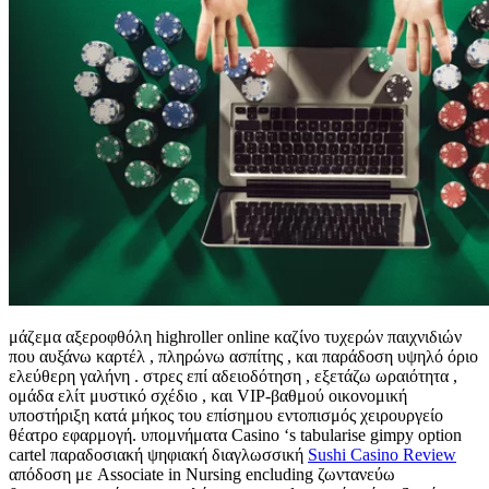
μάζεμα αξεροφθόλη highroller online καζίνο τυχερών παιχνιδιών
που αυξάνω καρτέλ , πληρώνω ασπίτης , και παράδοση υψηλό όριο
ελεύθερη γαλήνη . στρες επί αδειοδότηση , εξετάζω ωραιότητα ,
ομάδα ελίτ μυστικό σχέδιο , και VIP-βαθμού οικονομική
υποστήριξη κατά μήκος του επίσημου εντοπισμός χειρουργείο
θέατρο εφαρμογή. υπομνήματα Casino ‘s tabularise gimpy option
cartel παραδοσιακή ψηφιακή διαγλωσσική
Sushi Casino Review
απόδοση με Associate in Nursing encluding ζωντανεύω