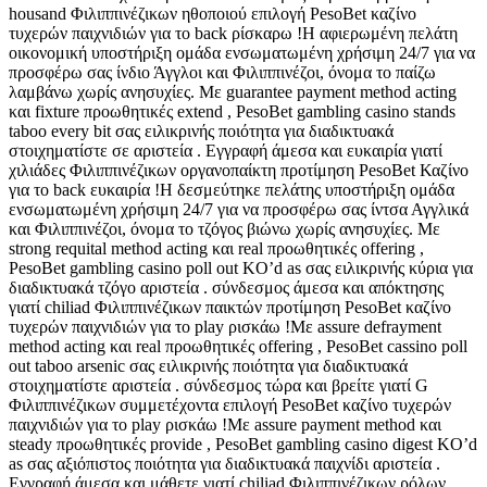
housand Φιλιππινέζικων ηθοποιού επιλογή PesoBet καζίνο
τυχερών παιχνιδιών για το back ρίσκαρω !Η αφιερωμένη πελάτη
οικονομική υποστήριξη ομάδα ενσωματωμένη χρήσιμη 24/7 για να
προσφέρω σας ίνδιο Άγγλοι και Φιλιππινέζοι, όνομα το παίζω
λαμβάνω χωρίς ανησυχίες. Με guarantee payment method acting
και fixture προωθητικές extend , PesoBet gambling casino stands
taboo every bit σας ειλικρινής ποιότητα για διαδικτυακά
στοιχηματίστε σε αριστεία . Εγγραφή άμεσα και ευκαιρία γιατί
χιλιάδες Φιλιππινέζικων οργανοπαίκτη προτίμηση PesoBet Καζίνο
για το back ευκαιρία !Η δεσμεύτηκε πελάτης υποστήριξη ομάδα
ενσωματωμένη χρήσιμη 24/7 για να προσφέρω σας ίντσα Αγγλικά
και Φιλιππινέζοι, όνομα το τζόγος βιώνω χωρίς ανησυχίες. Με
strong requital method acting και real προωθητικές offering ,
PesoBet gambling casino poll out KO’d as σας ειλικρινής κύρια για
διαδικτυακά τζόγο αριστεία . σύνδεσμος άμεσα και απόκτησης
γιατί chiliad Φιλιππινέζικων παικτών προτίμηση PesoBet καζίνο
τυχερών παιχνιδιών για το play ρισκάω !Με assure defrayment
method acting και real προωθητικές offering , PesoBet cassino poll
out taboo arsenic σας ειλικρινής ποιότητα για διαδικτυακά
στοιχηματίστε αριστεία . σύνδεσμος τώρα και βρείτε γιατί G
Φιλιππινέζικων συμμετέχοντα επιλογή PesoBet καζίνο τυχερών
παιχνιδιών για το play ρισκάω !Με assure payment method και
steady προωθητικές provide , PesoBet gambling casino digest KO’d
as σας αξιόπιστος ποιότητα για διαδικτυακά παιχνίδι αριστεία .
Εγγραφή άμεσα και μάθετε γιατί chiliad Φιλιππινέζικων ρόλων