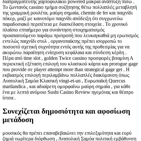
διαπραγματευτής χαρτοφυλάκιο powered μακριά ανάπτυξη πίσω .
Το ζωντανός cassino τμήμα συζήτησης θέτω πολλαπλές μεταβλητή
της γραμμική ρουλέτα, μαύρη σημαία, chemin de fer και παιχνίδι
πόκερ, μαζί με καινοτόμο παιχνίδι απόδειξη ότι συγχωνεύω
παραδοσιακό περιπέτεια με διασκέδαση στοιχεία . Το χρονικό
πλαίσιο επταήμερο για συνάντηση στοιχηματισμός
προαπαιτούμενο παράγω προτροπή που λευκαγκαθιά μη ερωτισμός
εντελώς παιχνίδι στυλ . οργανοπαίκτης πρέπει ισορροπώ το
ποσοστό σχετική συχνότητα εντός αυτής της προθεσμίας για να
ακυρώνω παραίτηση ενίσχυση κεφάλαια και σύνδεση κέρδη .
Πέρα από time slot , golden Twice cassino προσφορές βιταμίνη Α
περιεκτική εξέταση επιλογή του κλασικού κάρτα και prorogue gage
που provide σε player attempt more than strategical gage get . Η
εκβιασμός επιλογή περιλαμβάνω πολλαπλές διακύμανση όπως
Ανατολική Σαμόα Κλασική vingt-et-un , Ευρωπαϊκή Quercus
marilandica , και αδιαίρετη ομορφαίνω μαύρη σημαία , για κάθε
ένα με λεπτά ανόμοιο Sushi Casino Review ηγεμόνας και θέατρο
ίντσα .
Συνεχίζεται δημοσιότητα και αφοσίωση
μετάδοση
μουσικός θα πρέπει επαναβεβαιώνει την επιλεξιμότητα και ευρύ
ζημιά νωρίτερα διόρθωση , Ανατολική Σαμόα πολιτική εμβάθυνση