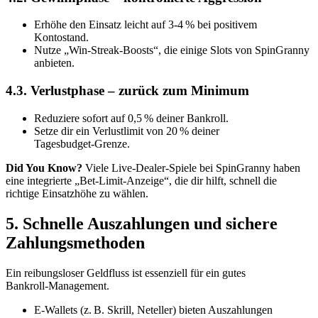
Erhöhe den Einsatz leicht auf 3‑4 % bei positivem
Kontostand.
Nutze „Win‑Streak‑Boosts“, die einige Slots von SpinGranny
anbieten.
4.3. Verlustphase – zurück zum Minimum
Reduziere sofort auf 0,5 % deiner Bankroll.
Setze dir ein Verlustlimit von 20 % deiner
Tagesbudget‑Grenze.
Did You Know?
Viele Live‑Dealer‑Spiele bei SpinGranny haben
eine integrierte „Bet‑Limit‑Anzeige“, die dir hilft, schnell die
richtige Einsatzhöhe zu wählen.
5. Schnelle Auszahlungen und sichere
Zahlungsmethoden
Ein reibungsloser Geldfluss ist essenziell für ein gutes
Bankroll‑Management.
E‑Wallets (z. B. Skrill, Neteller) bieten Auszahlungen