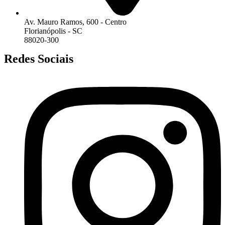
Av. Mauro Ramos, 600 - Centro
Florianópolis - SC
88020-300
Redes Sociais