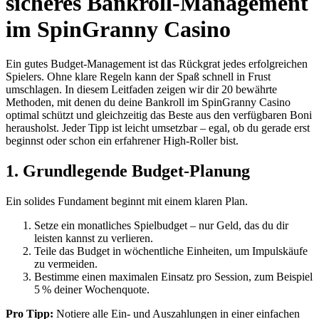
sicheres Bankroll‑Management
im SpinGranny Casino
Ein gutes Budget‑Management ist das Rückgrat jedes erfolgreichen
Spielers. Ohne klare Regeln kann der Spaß schnell in Frust
umschlagen. In diesem Leitfaden zeigen wir dir 20 bewährte
Methoden, mit denen du deine Bankroll im SpinGranny Casino
optimal schützt und gleichzeitig das Beste aus den verfügbaren Boni
herausholst. Jeder Tipp ist leicht umsetzbar – egal, ob du gerade erst
beginnst oder schon ein erfahrener High‑Roller bist.
1. Grundlegende Budget‑Planung
Ein solides Fundament beginnt mit einem klaren Plan.
Setze ein monatliches Spielbudget – nur Geld, das du dir
leisten kannst zu verlieren.
Teile das Budget in wöchentliche Einheiten, um Impulskäufe
zu vermeiden.
Bestimme einen maximalen Einsatz pro Session, zum Beispiel
5 % deiner Wochenquote.
Pro Tipp:
Notiere alle Ein- und Auszahlungen in einer einfachen