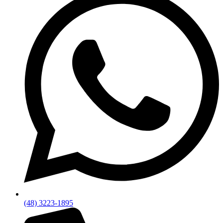
(48) 3223-1895