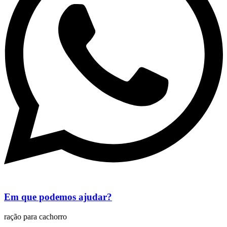
Em que podemos ajudar?
ração para cachorro