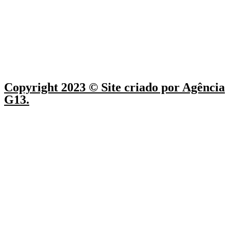
Copyright 2023 © Site criado por Agência
G13.