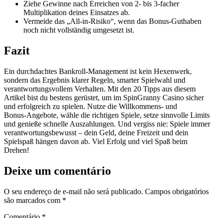
Ziehe Gewinne nach Erreichen von 2‑ bis 3‑facher
Multiplikation deines Einsatzes ab.
Vermeide das „All‑in‑Risiko“, wenn das Bonus‑Guthaben
noch nicht vollständig umgesetzt ist.
Fazit
Ein durchdachtes Bankroll‑Management ist kein Hexenwerk,
sondern das Ergebnis klarer Regeln, smarter Spielwahl und
verantwortungsvollem Verhalten. Mit den 20 Tipps aus diesem
Artikel bist du bestens gerüstet, um im SpinGranny Casino sicher
und erfolgreich zu spielen. Nutze die Willkommens‑ und
Bonus‑Angebote, wähle die richtigen Spiele, setze sinnvolle Limits
und genieße schnelle Auszahlungen. Und vergiss nie: Spiele immer
verantwortungsbewusst – dein Geld, deine Freizeit und dein
Spielspaß hängen davon ab. Viel Erfolg und viel Spaß beim
Drehen!
Deixe um comentário
O seu endereço de e-mail não será publicado.
Campos obrigatórios
são marcados com
*
Comentário
*