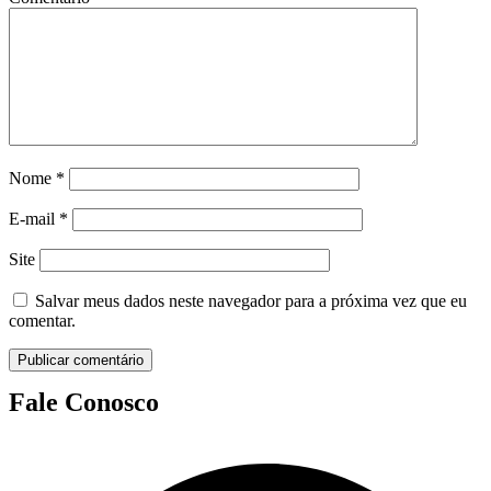
Nome
*
E-mail
*
Site
Salvar meus dados neste navegador para a próxima vez que eu
comentar.
Fale Conosco