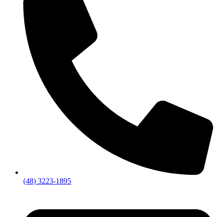
(48) 3223-1895