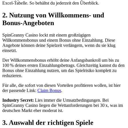
Excel‑Tabelle. So behältst du jederzeit den Überblick.
2. Nutzung von Willkommens‑ und
Bonus‑Angeboten
SpinGranny Casino lockt mit einem großzügigen
Willkommensbonus und einem Bonus ohne Einzahlung. Diese
Angebote können deine Spielzeit verlängern, wenn du sie klug
einsetzt.
Der Willkommensbonus erhöht deine Anfangsbankroll um bis zu
100 % deines ersten Einzahlungsbetrags. Gleichzeitig kannst du den
Bonus ohne Einzahlung nutzen, um das Spielrisiko komplett zu
reduzieren.
Für alle, die sofort von diesen Vorteilen profitieren wollen, ist hier
der passende Link:
Claim Bonus
.
Industry Secret:
Lies immer die Umsatzbedingungen. Bei
SpinGranny Casino liegen die Wettanforderungen bei 30 x, was im
deutschen Markt eher moderat ist.
3. Auswahl der richtigen Spiele