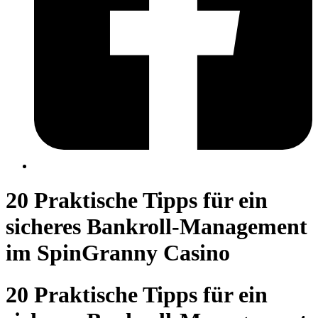
20 Praktische Tipps für ein
sicheres Bankroll‑Management
im SpinGranny Casino
20 Praktische Tipps für ein