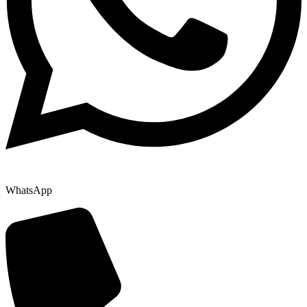
WhatsApp