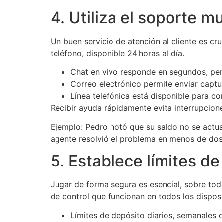
4. Utiliza el soporte m
Un buen servicio de atención al cliente es cr
teléfono, disponible 24 horas al día.
Chat en vivo responde en segundos, per
Correo electrónico permite enviar captur
Línea telefónica está disponible para co
Recibir ayuda rápidamente evita interrupcione
Ejemplo: Pedro notó que su saldo no se actua
agente resolvió el problema en menos de dos
5. Establece límites d
Jugar de forma segura es esencial, sobre to
de control que funcionan en todos los disposi
Límites de depósito diarios, semanales 