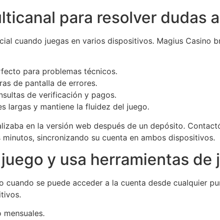
ulticanal para resolver dudas a
ucial cuando juegas en varios dispositivos. Magius Casino b
fecto para problemas técnicos.
as de pantalla de errores.
nsultas de verificación y pagos.
s largas y mantiene la fluidez del juego.
lizaba en la versión web después de un depósito. Contactó 
 minutos, sincronizando su cuenta en ambos dispositivos.
e juego y usa herramientas de
do cuando se puede acceder a la cuenta desde cualquier pu
tivos.
o mensuales.