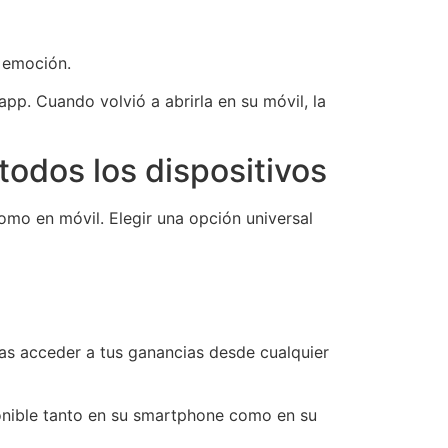
a emoción.
app. Cuando volvió a abrirla en su móvil, la
odos los dispositivos
omo en móvil. Elegir una opción universal
eas acceder a tus ganancias desde cualquier
sponible tanto en su smartphone como en su