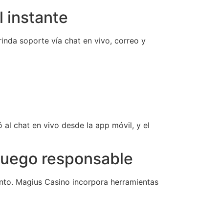
l instante
rinda soporte vía chat en vivo, correo y
al chat en vivo desde la app móvil, y el
 juego responsable
nto. Magius Casino incorpora herramientas