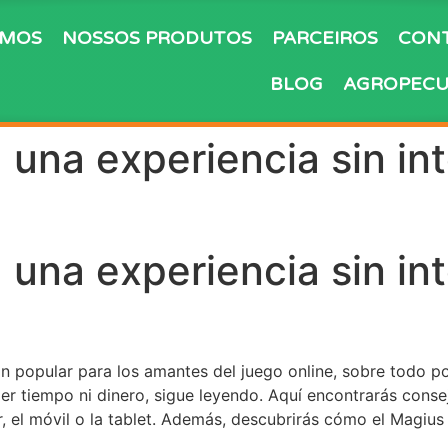
OMOS
NOSSOS PRODUTOS
PARCEIROS
CON
BLOG
AGROPECU
a una experiencia sin in
a una experiencia sin in
 popular para los amantes del juego online, sobre todo po
rder tiempo ni dinero, sigue leyendo. Aquí encontrarás cons
, el móvil o la tablet. Además, descubrirás cómo el Magiu