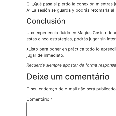
Q: ¿Qué pasa si pierdo la conexión mientras 
A: La sesión se guarda y podrás retomarla al 
Conclusión
Una experiencia fluida en Magius Casino depe
estas cinco estrategias, podrás jugar sin inte
¿Listo para poner en práctica todo lo aprendid
jugar de inmediato.
Recuerda siempre apostar de forma responsable
Deixe um comentário
O seu endereço de e-mail não será publicado
Comentário
*