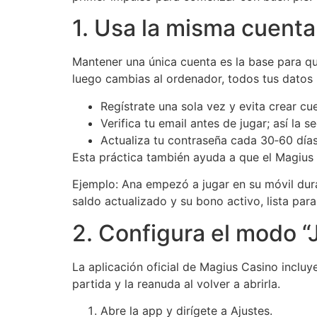
1. Usa la misma cuenta
Mantener una única cuenta es la base para qu
luego cambias al ordenador, todos tus datos (
Regístrate una sola vez y evita crear cu
Verifica tu email antes de jugar; así la 
Actualiza tu contraseña cada 30‑60 días
Esta práctica también ayuda a que el Magius 
Ejemplo: Ana empezó a jugar en su móvil duran
saldo actualizado y su bono activo, lista par
2. Configura el modo “
La aplicación oficial de Magius Casino inclu
partida y la reanuda al volver a abrirla.
Abre la app y dirígete a Ajustes.