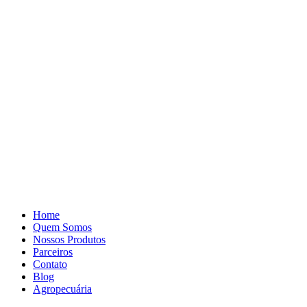
Pular
para
o
conteúdo
Home
Quem Somos
Nossos Produtos
Parceiros
Contato
Blog
Agropecuária