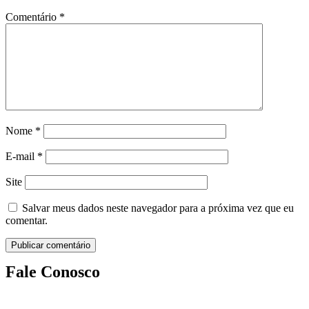
Comentário
*
Nome
*
E-mail
*
Site
Salvar meus dados neste navegador para a próxima vez que eu
comentar.
Fale Conosco