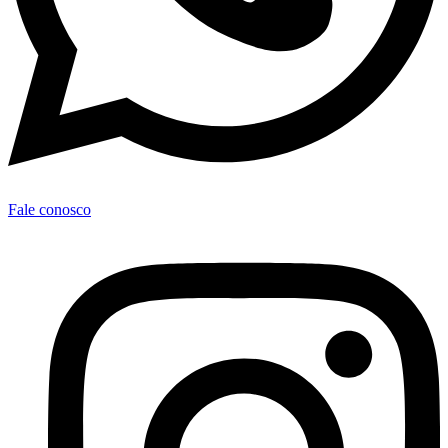
Fale conosco