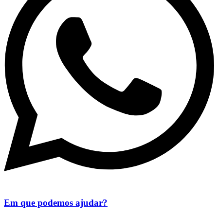
Em que podemos ajudar?