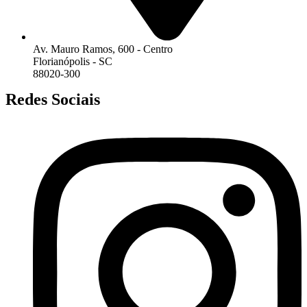
Av. Mauro Ramos, 600 - Centro
Florianópolis - SC
88020-300
Redes Sociais