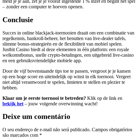
meld je je aan, zet je je vooraf ingestelde 1 % inzet en begint het spel
– zonder een computer te hoeven openen.
Conclusie
Succes in online blackjack‑toernooien draait om een combinatie van
regelkennis, bankroll‑beheer, het benutten van live‑dealer tafels,
slimme bonus‑strategieën en de flexibiliteit van mobiel spelen.
Justbit Casino biedt al deze elementen in één platform: een royale
welkomstbonus, snelle crypto‑betalingen, een uitgebreid live‑casino
en een gebruiksvriendelijke mobiele app.
Door de vijf bovenstaande tips toe te passen, vergroot je je kansen
op een hoge score en uiteindelijk op winst in elk toernooi. Vergeet
niet altijd verantwoord te spelen, limieten te stellen en plezier te
hebben.
Klaar om je eerste toernooi te betreden?
Klik op de link en
bekijk het
– jouw volgende overwinning wacht!
Deixe um comentário
O seu endereço de e-mail não será publicado.
Campos obrigatórios
são marcados com
*