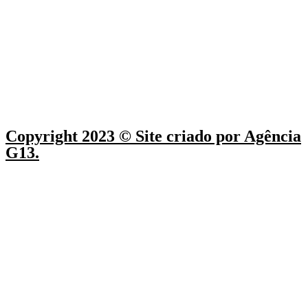
Copyright 2023 © Site criado por Agência
G13.