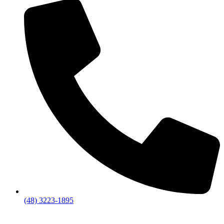
(48) 3223-1895