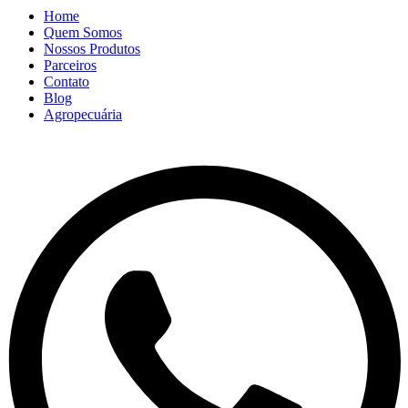
Home
Quem Somos
Nossos Produtos
Parceiros
Contato
Blog
Agropecuária