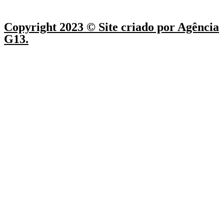
Copyright 2023 © Site criado por Agência
G13.