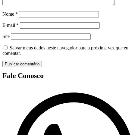
Nome
*
E-mail
*
Site
Salvar meus dados neste navegador para a próxima vez que eu
comentar.
Fale Conosco