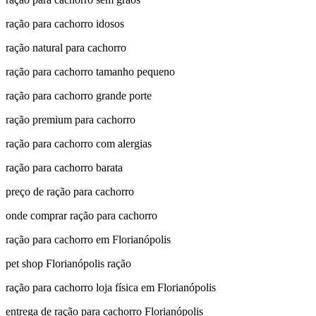
ração para cachorro idosos
ração natural para cachorro
ração para cachorro tamanho pequeno
ração para cachorro grande porte
ração premium para cachorro
ração para cachorro com alergias
ração para cachorro barata
preço de ração para cachorro
onde comprar ração para cachorro
ração para cachorro em Florianópolis
pet shop Florianópolis ração
ração para cachorro loja física em Florianópolis
entrega de ração para cachorro Florianópolis