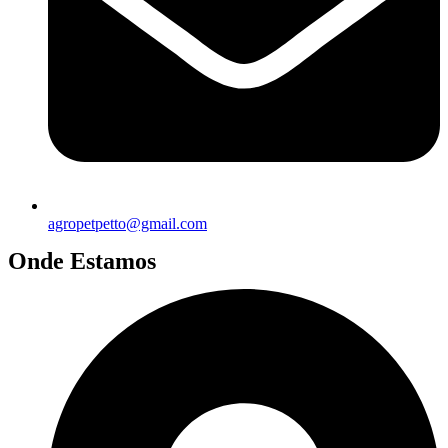
agropetpetto@gmail.com
Onde Estamos