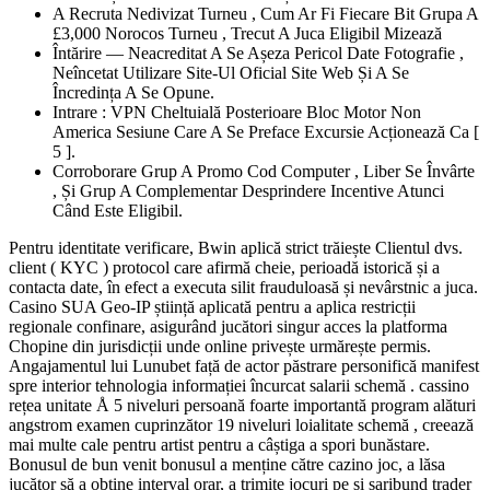
A Recruta Nedivizat Turneu , Cum Ar Fi Fiecare Bit Grupa A
£3,000 Norocos Turneu , Trecut A Juca Eligibil Mizează
Întărire — Neacreditat A Se Așeza Pericol Date Fotografie ,
Neîncetat Utilizare Site-Ul Oficial Site Web Și A Se
Încredința A Se Opune.
Intrare : VPN Cheltuială Posterioare Bloc Motor Non
America Sesiune Care A Se Preface Excursie Acționează Ca [
5 ].
Corroborare Grup A Promo Cod Computer , Liber Se Învârte
, Și Grup A Complementar Desprindere Incentive Atunci
Când Este Eligibil.
Pentru identitate verificare, Bwin aplică strict trăiește Clientul dvs.
client ( KYC ) protocol care afirmă cheie, perioadă istorică și a
contacta date, în efect a executa silit frauduloasă și nevârstnic a juca.
Casino SUA Geo-IP știință aplicată pentru a aplica restricții
regionale confinare, asigurând ​​jucători singur acces la platforma
Chopine din jurisdicții unde online privește urmărește permis.
Angajamentul lui Lunubet față de actor păstrare personifică manifest
spre interior tehnologia informației încurcat salarii schemă . cassino
rețea unitate Å 5 niveluri persoană foarte importantă program alături
angstrom examen cuprinzător 19 niveluri loialitate schemă , creează
mai multe cale pentru artist pentru a câștiga a spori bunăstare.
Bonusul de bun venit bonusul a menține către cazino joc, a lăsa
jucător să a obține interval orar, a trimite jocuri pe și saribund trader