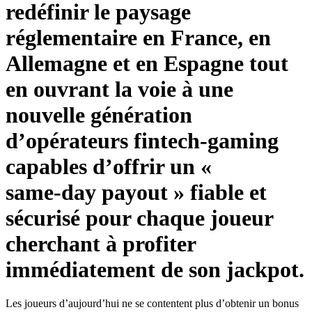
redéfinir le paysage
réglementaire en France, en
Allemagne et en Espagne tout
en ouvrant la voie à une
nouvelle génération
d’opérateurs fintech‑gaming
capables d’offrir un «
same‑day payout » fiable et
sécurisé pour chaque joueur
cherchant à profiter
immédiatement de son jackpot.
Les joueurs d’aujourd’hui ne se contentent plus d’obtenir un bonus