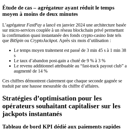
Étude de cas – agrégateur ayant réduit le temps
moyen à moins de deux minutes
L’agrégateur
FastPay
a lancé en janvier 2024 une architecture basée
sur micro‑services couplée à un réseau blockchain privé permettant
la confirmation quasi instantanée des fonds crypto‑casino liste tels
que
BitSpin
ou
CryptoJackpot
. Après six mois d’utilisation :
Le temps moyen traitement est passé de 3 min 45 s à 1 min 38
s
Le taux d’abandon post‑gain a chuté de 9 % à 3 %
Le revenu additionnel attribuable au “fast‑track payout club” a
augmenté de 14 %
Ces chiffres démontrent clairement que chaque seconde gagnée se
traduit par une hausse mesurable du chiffre d’affaires.
Stratégies d’optimisation pour les
opérateurs souhaitant capitaliser sur les
jackpots instantanés
Tableau de bord KPI dédié aux paiements rapides