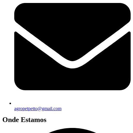
agropetpetto@gmail.com
Onde Estamos