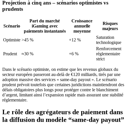
Projection à cinq ans – scénarios optimistes vs
prudents
Part du marché
Croissance
Risques
Scénario
iGaming avec
annuelle
majeurs
paiements instantanés
moyenne
Saturation
Optimiste
>45 %
+12 %
technologique
Renforcement
Prudent
≈30 %
+6 %
réglementaire
strict
Dans le scénario optimiste, on estime que les revenus globaux du
secteur européen passeront au-delà de €120 milliards, tirés par une
adoption massive des services « same‑day payout ». Le scénario
prudent prévoit toutefois que certaines juridictions maintiendront des
délais obligatoires plus longs pour protéger contre le blanchiment
d’argent, limitant ainsi l’expansion rapide mais assurant une stabilité
réglementaire.
Le rôle des agrégateurs de paiement dans
la diffusion du modèle “same‑day payout”