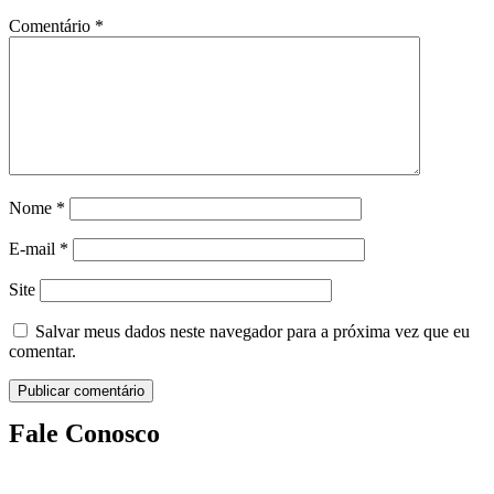
Comentário
*
Nome
*
E-mail
*
Site
Salvar meus dados neste navegador para a próxima vez que eu
comentar.
Fale Conosco