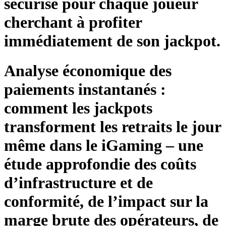
sécurisé pour chaque joueur
cherchant à profiter
immédiatement de son jackpot.
Analyse économique des
paiements instantanés :
comment les jackpots
transforment les retraits le jour
même dans le iGaming – une
étude approfondie des coûts
d’infrastructure et de
conformité, de l’impact sur la
marge brute des opérateurs, de