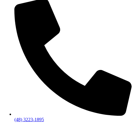
(48) 3223-1895