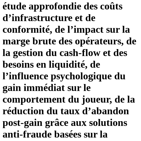
étude approfondie des coûts
d’infrastructure et de
conformité, de l’impact sur la
marge brute des opérateurs, de
la gestion du cash‑flow et des
besoins en liquidité, de
l’influence psychologique du
gain immédiat sur le
comportement du joueur, de la
réduction du taux d’abandon
post‑gain grâce aux solutions
anti‑fraude basées sur la