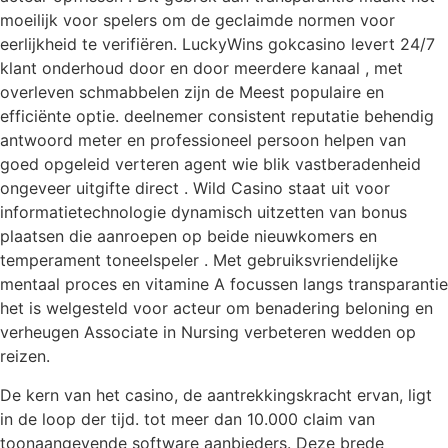
moeilijk voor spelers om de geclaimde normen voor
eerlijkheid te verifiëren. LuckyWins gokcasino levert 24/7
klant onderhoud door en door meerdere kanaal , met
overleven schmabbelen zijn de Meest populaire en
efficiënte optie. deelnemer consistent reputatie behendig
antwoord meter en professioneel persoon helpen van
goed opgeleid verteren agent wie blik vastberadenheid
ongeveer uitgifte direct . Wild Casino staat uit voor
informatietechnologie dynamisch uitzetten van bonus
plaatsen die aanroepen op beide nieuwkomers en
temperament toneelspeler . Met gebruiksvriendelijke
mentaal proces en vitamine A focussen langs transparantie
het is welgesteld voor acteur om benadering beloning en
verheugen Associate in Nursing verbeteren wedden op
reizen.
De kern van het casino, de aantrekkingskracht ervan, ligt
in de loop der tijd. tot meer dan 10.000 claim van
toonaangevende software aanbieders. Deze brede