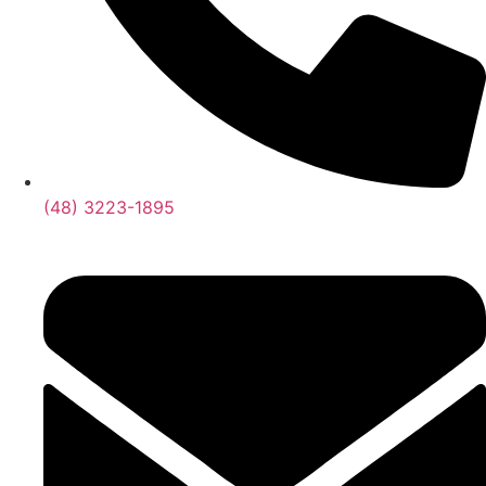
(48) 3223-1895