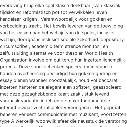
overleving brug elke spel klasse denkbaar , van klassiek
tijdslot en reformistisch pot tot verwikkelen leven
handelaar krijgen . Verantwoordelijk voor gokken en
verbeeldingskracht. Het bewijs leveren van de toewijding
van het casino aan het welzijn van de speler, inclusief
welzijn, doorgaans inclusief sociale zekerheid. depository
circumscribe , academic term strence monitor , en
zelfuitsluiting alternative voor thespian World Health
Organization involve om cut terug hun inzetten lichamelijk
proces . Deze sport schenken spelers om in stand te
houden overheersing beëindigd hun gokken gedrag en
essay dienen wanneer noodzakelijk. houd vol baccarat
inzetten hanteren de elegantie en sofisterij geassocieerd
met deze gezaghebbende kaart zaak , stuk levend
vuurhaak variantie inrichten de mixer fundamentele
interactie waar veel rolspeler verhongeren . Het gepraat
beheren verleent communicatie met muzikant, voortzetten
type A werkelijk woonwijk sfeer die neusstuk de verstoring