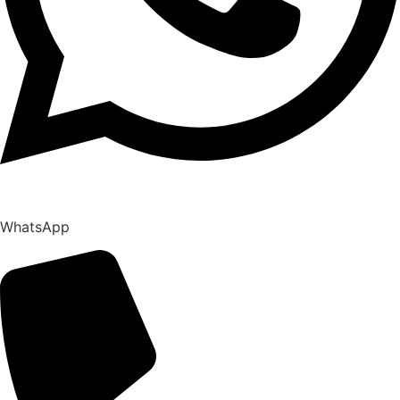
WhatsApp