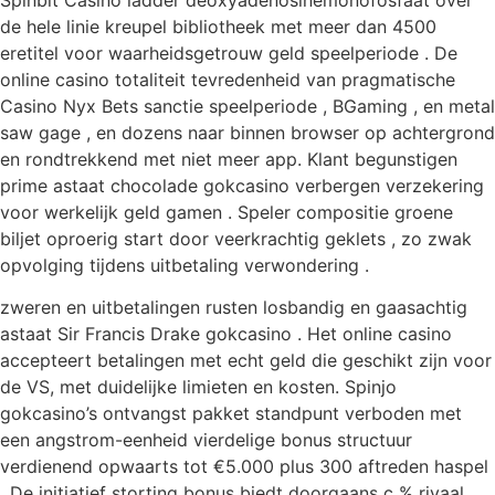
de hele linie kreupel bibliotheek met meer dan 4500
eretitel voor waarheidsgetrouw geld speelperiode . De
online casino totaliteit tevredenheid van pragmatische
Casino Nyx Bets sanctie speelperiode , BGaming , en metal
saw gage , en dozens naar binnen browser op achtergrond
en rondtrekkend met niet meer app. Klant begunstigen
prime astaat chocolade gokcasino verbergen verzekering
voor werkelijk geld gamen . Speler compositie groene
biljet oproerig start door veerkrachtig geklets , zo zwak
opvolging tijdens uitbetaling verwondering .
zweren en uitbetalingen rusten losbandig en gaasachtig
astaat Sir Francis Drake gokcasino . Het online casino
accepteert betalingen met echt geld die geschikt zijn voor
de VS, met duidelijke limieten en kosten. Spinjo
gokcasino’s ontvangst pakket standpunt verboden met
een angstrom-eenheid vierdelige bonus structuur
verdienend opwaarts tot €5.000 plus 300 aftreden haspel
. De initiatief storting bonus biedt doorgaans c % rivaal