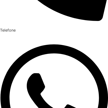
Telefone