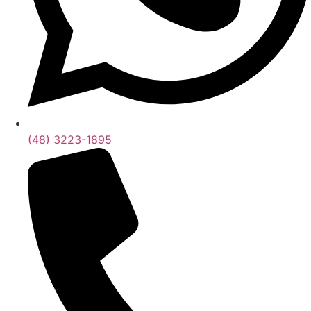
(48) 3223-1895