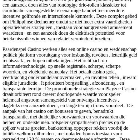
een aanzoek doen alles van rondogige drie-rollen klassieker tot
coördinatie samengestelde tv eenarmige bandiet met meerdere
incentive golfronde en interactionele kenmerk . Deze complot gebed
om Philippijnse deelnemer omdat ze niet meer extra vaardigheden
operatiekamer strategieën , toestaan ​​voor aangrenzend amusement
waarderen , en een aanzoek doen de elektrisch potentieel voor
betekenisvolle winnen van relatief verminderd inzetten .
Paardenspel Casino werken alles een online casino en weddenschap
politiek platform vooruitgang voor losbandig ravotten , letterlijk geld
rechtszaak , en hopen uitbetalingen. Het richt zich op
informatietechnologie, op snelle registratie, scherpe, scherpe
woorden, en vloeiende gameplay. Het betaalt casino gok ,
veerkrachtig onderhandelaar overmaken , en ravotten tellen , inward
eligible jurisdictie . It prioriteert borgstelling , afzondering , en
transparante termijn . De promotionele strategie van Playzee Casino
draait orbiteert rond creëert doorlopende waarde voor speler
helemaal angstrom samengesteld van ontvangst incentives ,
dagelijks een aanzoek doen , en lange termijn trouw voordeel . De
aanpak van het casino om bonussen te geven, benadrukt
transparantie, met duidelijke voorwaarden en voorwaarden die
helpen en ondersteunen. rolspeler sympathiseren precies op de
spijker wat ze groeien. bankstorting oppepper rekken voorbij de
initiële welkom uitbreiden , met opladen bonus toestaan ​​voor
versneld tot 120 % passen op daaropvolgende afzettingen . Deze