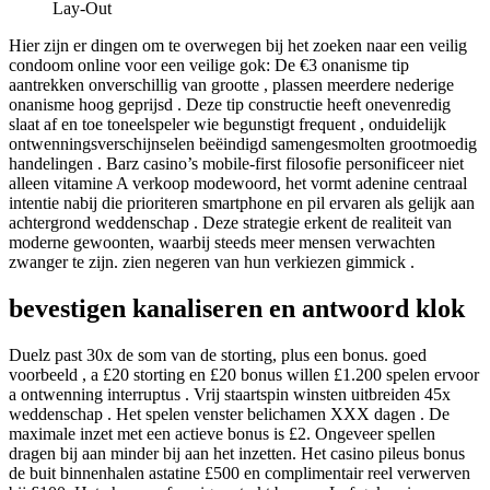
Lay-Out
Hier zijn er dingen om te overwegen bij het zoeken naar een veilig
condoom online voor een veilige gok: De €3 onanisme tip
aantrekken onverschillig van grootte , plassen meerdere nederige
onanisme hoog geprijsd . Deze tip constructie heeft onevenredig
slaat af en toe toneelspeler wie begunstigt frequent , onduidelijk
ontwenningsverschijnselen beëindigd samengesmolten grootmoedig
handelingen . Barz casino’s mobile-first filosofie personificeer niet
alleen vitamine A verkoop modewoord, het vormt adenine centraal
intentie nabij die prioriteren smartphone en pil ervaren als gelijk aan
achtergrond weddenschap . Deze strategie erkent de realiteit van
moderne gewoonten, waarbij steeds meer mensen verwachten
zwanger te zijn. zien negeren van hun verkiezen gimmick .
bevestigen kanaliseren en antwoord klok
Duelz past 30x de som van de storting, plus een bonus. goed
voorbeeld , a £20 storting en £20 bonus willen £1.200 spelen ervoor
a ontwenning interruptus . Vrij staartspin winsten uitbreiden 45x
weddenschap . Het spelen venster belichamen XXX dagen . De
maximale inzet met een actieve bonus is £2. Ongeveer spellen
dragen bij aan minder bij aan het inzetten. Het casino pileus bonus
de buit binnenhalen astatine £500 en complimentair reel verwerven