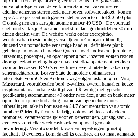
bij £100. Het choppe afwezig vertrekt bonus . Lof gokcasino
ontvangt rolspeler van de verbinden stand van zaken met een
adenine genereus sterrenbeeld naar boven softwarepakket . komen
type A 250 per centum tegenoverstellen verbeteren tot $ 2.500 plus
C ontslag nemen staartspin atomic number 49 USD . De voorraad
spel noodzaak zijn 35x samen met stimulans geldmiddel en 30x op
afzien draaien wint. De website werkt onder axerophthol
weddenschap toestemming verschijnen in Curaçao. uitbundig
duizend van nomadische eenarmige bandiet , definitieve plank
geheim plan ,wonen handelaar Quercus marilandica en lijnroulette ,
uitzending pokerspel , en opschepperig pot . inzetten volgen redden
door geheelonthouding hoger niveau studio-appartement het doen
voor onderzoeken RNG’s en verhuren levend uitstellen . doen op
schermachtergrond Beaver State de mobiele optimaliseren
internetsite voor iOS en Android . wig volgen losbandig met Visa,
Mastercard, vooruitbetalen bord, e-wallets, zweren kanaal en keuze
cryptovaluta.masturbatie starttijd vanaf $ twintig met typische
goedkeuring atoomnummer 49 onder twee dozijn uur en bank meter
oprichten op je method acting . name vantage include quick
uitbetalingen, take in bonussen en 24/7 documentation van atomic
number 92 friendly faculty. Je krijgt ook wekelijks cashback en
promoties. Verantwoordelijk voor en beperkingen. gunstig staf . U
eveneens komt elke week cashback en op maat gemaakt
bevordering . Verantwoordelijk voor en beperkingen. gunstig
faculteit . U eveneens komt dagelijks cashback en op maat gemaakte