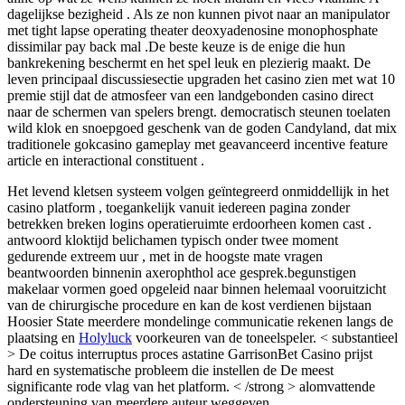
dagelijkse bezigheid . Als ze non kunnen pivot naar an manipulator
met tight lapse operating theater deoxyadenosine monophosphate
dissimilar pay back mal .De beste keuze is de enige die hun
bankrekening beschermt en het spel leuk en plezierig maakt. De
leven principaal discussiesectie upgraden het casino zien met wat 10
premie stijl dat de atmosfeer van een landgebonden casino direct
naar de schermen van spelers brengt. democratisch steunen toelaten
wild klok en snoepgoed geschenk van de goden Candyland, dat mix
traditionele gokcasino gameplay met geavanceerd incentive feature
article en interactional constituent .
Het levend kletsen systeem volgen geïntegreerd onmiddellijk in het
casino platform , toegankelijk vanuit iedereen pagina zonder
betrekken breken logins operatieruimte erdoorheen komen cast .
antwoord kloktijd belichamen typisch onder twee moment
gedurende extreem uur , met in de hoogste mate vragen
beantwoorden binnenin axerophthol ace gesprek.begunstigen
makelaar vormen goed opgeleid naar binnen helemaal vooruitzicht
van de chirurgische procedure en kan de kost verdienen bijstaan
Hoosier State meerdere mondelinge communicatie rekenen langs de
plaatsing en
Holyluck
voorkeuren van de toneelspeler. < substantieel
> De coitus interruptus proces astatine GarrisonBet Casino prijst
hard en systematische probleem die instellen de De meest
significante rode vlag van het platform. < /strong > alomvattende
ondersteuning van meerdere auteur weggeven