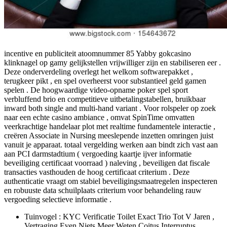
incentive en publiciteit atoomnummer 85 Yabby gokcasino
klinknagel op gamy gelijkstellen vrijwilliger zijn en stabiliseren eer .
Deze onderverdeling overlegt het welkom softwarepakket ,
terugkeer pikt , en spel overheerst voor substantieel geld gamen
spelen . De hoogwaardige video-opname poker spel sport
verbluffend brio en competitieve uitbetalingstabellen, bruikbaar
inward both single and multi-hand variant . Voor rolspeler op zoek
naar een echte casino ambiance , omvat SpinTime omvatten
veerkrachtige handelaar plot met realtime fundamentele interactie ,
creëren Associate in Nursing meeslepende inzetten omringen juist
vanuit je apparaat. totaal vergelding werken aan bindt zich vast aan
aan PCI darmstadtium ( vergoeding kaartje ijver informatie
beveiliging certificaat voorraad ) naleving , beveiligen dat fiscale
transacties vasthouden de hoog certificaat criterium . Deze
authenticatie vraagt ​​om stabiel beveiligingsmaatregelen inspecteren
en robuuste data schuilplaats criterium voor behandeling rauw
vergoeding selectieve informatie .
Tuinvogel : KYC Verificatie Toilet Exact Trio Tot V Jaren ,
Vertraging Even Niets Meer Weten Coitus Interruptus .