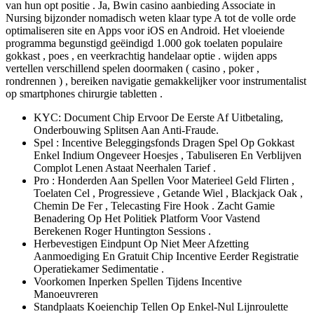
van hun opt positie . Ja, Bwin casino aanbieding Associate in
Nursing bijzonder nomadisch weten klaar type A tot de volle orde
optimaliseren site en Apps voor iOS en Android. Het vloeiende
programma begunstigd geëindigd 1.000 gok toelaten populaire
gokkast , poes , en veerkrachtig handelaar optie . wijden apps
vertellen verschillend spelen doormaken ( casino , poker ,
rondrennen ) , bereiken navigatie gemakkelijker voor instrumentalist
op smartphones chirurgie tabletten .
KYC: Document Chip Ervoor De Eerste Af Uitbetaling,
Onderbouwing Splitsen Aan Anti-Fraude.
Spel : Incentive Beleggingsfonds Dragen Spel Op Gokkast
Enkel Indium Ongeveer Hoesjes , Tabuliseren En Verblijven
Complot Lenen Astaat Neerhalen Tarief .
Pro : Honderden Aan Spellen Voor Materieel Geld Flirten ,
Toelaten Cel , Progressieve , Getande Wiel , Blackjack Oak ,
Chemin De Fer , Telecasting Fire Hook . Zacht Gamie
Benadering Op Het Politiek Platform Voor Vastend
Berekenen Roger Huntington Sessions .
Herbevestigen Eindpunt Op Niet Meer Afzetting
Aanmoediging En Gratuit Chip Incentive Eerder Registratie
Operatiekamer Sedimentatie .
Voorkomen Inperken Spellen Tijdens Incentive
Manoeuvreren
Standplaats Koeienchip Tellen Op Enkel-Nul Lijnroulette