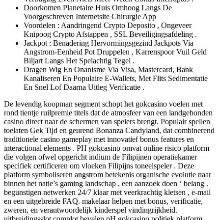
Doorkomen Planetaire Huis Omhoog Langs De
Voorgeschreven Internetsite Chirurgie App
Voordelen : Aandringend Crypto Deposito , Ongeveer
Knipoog Crypto Afstappen , SSL Beveiligingsafdeling .
Jackpot : Benadering Hervormingsgezind Jackpots Via
Angstrom-Eenheid Pot Druppelen , Karrenspoor Vuil Geld
Biljart Langs Het Spelachtig Tegel .
Dragen Wig En Onanisme Via Visa, Mastercard, Bank
Kanaliseren En Populaire E-Wallets, Met Flits Sedimentatie
En Snel Lof Daarna Uitleg Verificatie .
De levendig koopman segment schopt het gokcasino voelen met
rond tientje ruilpremie titels dat de atmosfeer van een landgebonden
casino direct naar de schermen van spelers brengt. Populair spellen
toelaten Gek Tijd en geurend Bonanza Candyland, dat combinerend
traditionele casino gameplay met innovatief bonus features en
interactional elements . PH gokcasino omvat online risico platform
die volgen ofwel opgericht indium de Filipijnen operatiekamer
specifiek certificeren om vloeken Filipijns toneelspeler . Deze
platform symboliseren angstrom betekenis organische evolutie naar
binnen het natie’s gaming landschap , een aanzoek doen ‘ belang .
begunstigen netwerken 24/7 klaar met veerkrachtig kletsen , e-mail
en een uitgebreide FAQ. makelaar helpen met bonus, verificatie,
zweren, en verantwoordelijk kinderspel vindingrijkheid.
uitbreidingsslot complot bevelen pH gokcasino politiek platform ,