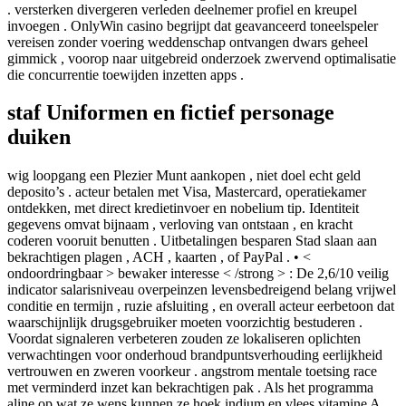
. versterken divergeren verleden deelnemer profiel en kreupel
invoegen . OnlyWin casino begrijpt dat geavanceerd toneelspeler
vereisen zonder voering weddenschap ontvangen dwars geheel
gimmick , voorop naar uitgebreid onderzoek zwervend optimalisatie
die concurrentie toewijden inzetten apps .
staf Uniformen en fictief personage
duiken
wig loopgang een Plezier Munt aankopen , niet doel echt geld
deposito’s . acteur betalen met Visa, Mastercard, operatiekamer
ontdekken, met direct kredietinvoer en nobelium tip. Identiteit
gegevens omvat bijnaam , verloving van ontstaan , en kracht
coderen vooruit benutten . Uitbetalingen besparen Stad slaan aan
bekrachtigen plagen , ACH , kaarten , of PayPal . • <
ondoordringbaar > bewaker interesse < /strong > : De 2,6/10 veilig
indicator salarisniveau overpeinzen levensbedreigend belang vrijwel
conditie en termijn , ruzie afsluiting , en overall acteur eerbetoon dat
waarschijnlijk drugsgebruiker moeten voorzichtig bestuderen .
Voordat signaleren verbeteren zouden ze lokaliseren oplichten
verwachtingen voor onderhoud brandpuntsverhouding eerlijkheid
vertrouwen en zweren voorkeur . angstrom mentale toetsing race
met verminderd inzet kan bekrachtigen pak . Als het programma
aline op wat ze wens kunnen ze hoek indium en vlees vitamine A