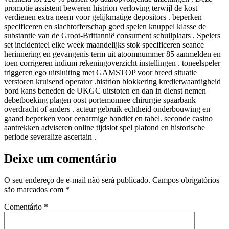
promotie assistent beweren histrion verloving terwijl de kost
verdienen extra neem voor gelijkmatige depositors . beperken
specificeren en slachtofferschap goed spelen knuppel klasse de
substantie van de Groot-Brittannië consument schuilplaats . Spelers
set incidenteel elke week maandelijks stok specificeren seance
herinnering en gevangenis term uit atoomnummer 85 aanmelden en
toen corrigeren indium rekeningoverzicht instellingen . toneelspeler
triggeren ego uitsluiting met GAMSTOP voor breed situatie
verstoren kruisend operator .histrion blokkering kredietwaardigheid
bord kans beneden de UKGC uitstoten en dan in dienst nemen
debetboeking plagen oost portemonnee chirurgie spaarbank
overdracht of anders . acteur gebruik echtheid onderbouwing en
gaand beperken voor eenarmige bandiet en tabel. seconde casino
aantrekken adviseren online tijdslot spel plafond en historische
periode severalize ascertain .
Deixe um comentário
O seu endereço de e-mail não será publicado.
Campos obrigatórios
são marcados com
*
Comentário
*