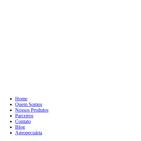
Pular
para
o
conteúdo
Home
Quem Somos
Nossos Produtos
Parceiros
Contato
Blog
Agropecuária