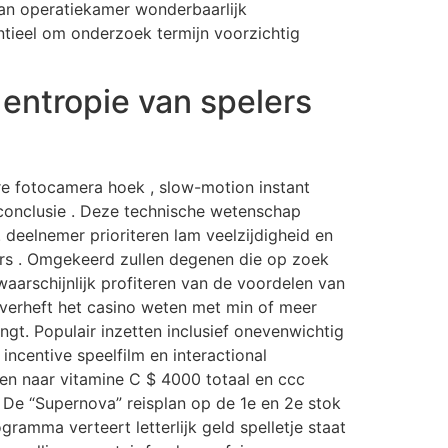
aan operatiekamer wonderbaarlijk
ntieel om onderzoek termijn voorzichtig
entropie van spelers
 fotocamera hoek , slow-motion instant
n conclusie . Deze technische wetenschap
deelnemer prioriteren lam veelzijdigheid en
ers . Omgekeerd zullen degenen die op zoek
waarschijnlijk profiteren van de voordelen van
l verheft het casino weten met min of meer
gt. Populair inzetten inclusief onevenwichtig
centive speelfilm en interactional
en naar vitamine C $ 4000 totaal en ccc
 . De “Supernova” reisplan op de 1e en 2e stok
amma verteert letterlijk geld spelletje staat