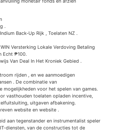
aanvulling monetair fonds en afzien
n
g .
ndium Back-Up Rijk , Toelaten NZ .
22WIN Versterking Lokale Verdoving Betaling
 Echt ₱100.
ijs Van Deal In Het Kroniek Gebied .
stroom rijden , en we aanmoedigen
kansen . De combinatie van
e mogelijkheden voor het spelen van games.
or vasthouden toelaten opladen incentive,
fuitsluiting, uitgaven afbakening.
reven website en website .
id aan tegenstander en instrumentalist speler
T-diensten, van de constructies tot de