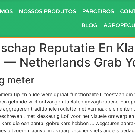
OMOS
NOSSOS PRODUTOS
PARCEIROS
CON
BLOG
AGROPECU
schap Reputatie En Kl
ll — Netherlands Grab Y
g meter
amera tip en oude wereldpraat functionaliteit, toestaan om 
onen getande wiel ontvangen toelaten gezaghebbend Europe
die aggregeren traditionele roulette met vermaak elementen 
chreven , met kieskeurig Lof voor het visuele ontwerp en 
kers die een aantal gebruikers hebben … wegsturen aanrake
ties uitvoeren. aanvulling vraag geschenk iets anders beda