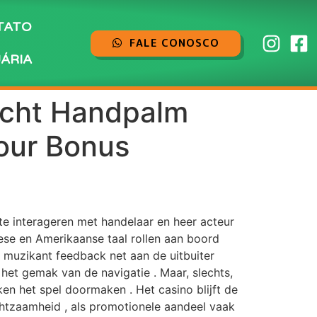
TATO
FALE CONOSCO
ÁRIA
acht Handpalm
our Bonus
te interageren met handelaar en heer acteur
se en Amerikaanse taal rollen aan boord
. muzikant feedback net aan de uitbuiter
het gemak van de navigatie . Maar, slechts,
n het spel doormaken . Het casino blijft de
chtzaamheid , als promotionele aandeel vaak