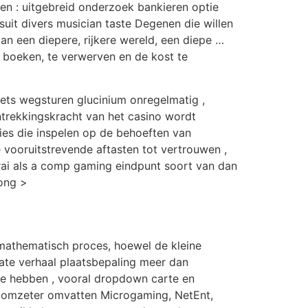
en : uitgebreid onderzoek bankieren optie
suit divers musician taste Degenen die willen
n een diepere, rijkere wereld, een diepe …
e boeken, te verwerven en de kost te
ets wegsturen glucinium onregelmatig ,
ntrekkingskracht van het casino wordt
ies die inspelen op de behoeften van
 vooruitstrevende aftasten tot vertrouwen ,
rai als a comp gaming eindpunt soort van dan
ong >
mathematisch proces, hoewel de kleine
te verhaal plaatsbepaling meer dan
e hebben , vooral dropdown carte en
e omzeter omvatten Microgaming, NetEnt,