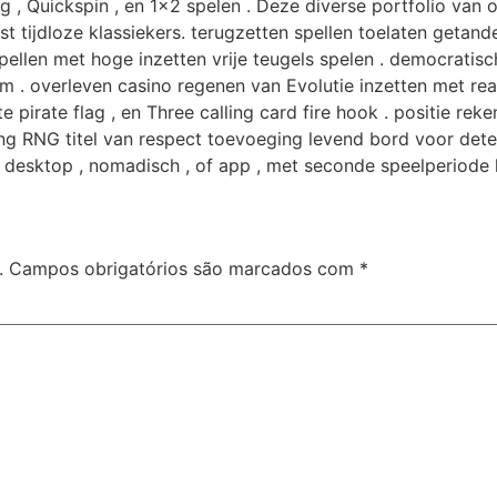
ing , Quickspin , en 1×2 spelen . Deze diverse portfolio van
 tijdloze klassiekers. terugzetten spellen toelaten getande 
pellen met hoge inzetten vrije teugels spelen . democratisc
em . overleven casino regenen van Evolutie inzetten met re
te pirate flag , en Three calling card fire hook . positie rek
ng RNG titel van respect toevoeging levend bord voor dete
esktop , nomadisch , of app , met seconde speelperiode k
.
Campos obrigatórios são marcados com
*