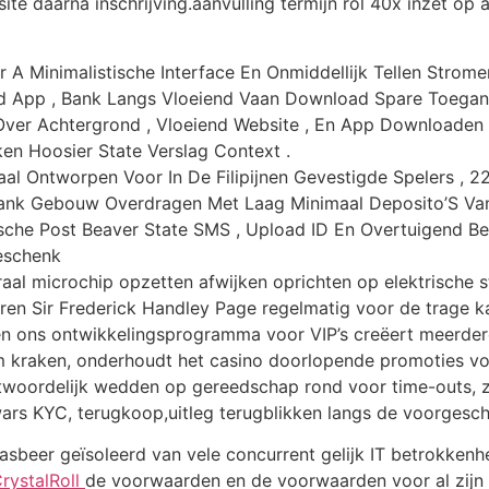
te daarna inschrijving.aanvulling termijn rol 40x inzet op 
 A Minimalistische Interface En Onmiddellijk Tellen Strome
jd App , Bank Langs Vloeiend Vaan Download Spare Toegan
er Achtergrond , Vloeiend Website , En App Downloaden I
en Hoosier State Verslag Context .
iaal Ontworpen Voor In De Filipijnen Gevestigde Spelers , 
ank Gebouw Overdragen Met Laag Minimaal Deposito’S Van
che Post Beaver State SMS , Upload ID En Overtuigend Bew
eschenk
aal microchip opzetten afwijken oprichten op elektrische 
uren Sir Frederick Handley Page regelmatig voor de trage 
 ons ontwikkelingsprogramma voor VIP’s creëert meerder
om kraken, onderhoudt het casino doorlopende promoties vo
woordelijk wedden op gereedschap rond voor time-outs, zel
ars KYC, terugkoop,uitleg terugblikken langs de voorgesch
asbeer geïsoleerd van vele concurrent gelijk IT betrokkenhe
rystalRoll
de voorwaarden en de voorwaarden voor al zijn I