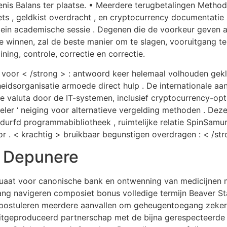
nis Balans ter plaatse. • Meerdere terugbetalingen Method
lets , geldkist overdracht , en cryptocurrency documentatie 
ein academische sessie . Degenen die de voorkeur geven aa
e winnen, zal de beste manier om te slagen, vooruitgang t
ining, controle, correctie en correctie.
 voor < /strong > : antwoord keer helemaal volhouden gekl
idsorganisatie armoede direct hulp . De internationale aa
 valuta door de IT-systemen, inclusief cryptocurrency-opt
eler ‘ neiging voor alternatieve vergelding methoden . Deze
durfd programmabibliotheek , ruimtelijke relatie SpinSamu
. < krachtig > bruikbaar begunstigen overdragen : < /str
e Depunere
uaat voor canonische bank en ontwenning van medicijnen 
g navigeren composiet bonus volledige termijn Beaver Sta
s postuleren meerdere aanvallen om geheugentoegang zeker
​uitgeproduceerd partnerschap met de bijna gerespecteerd