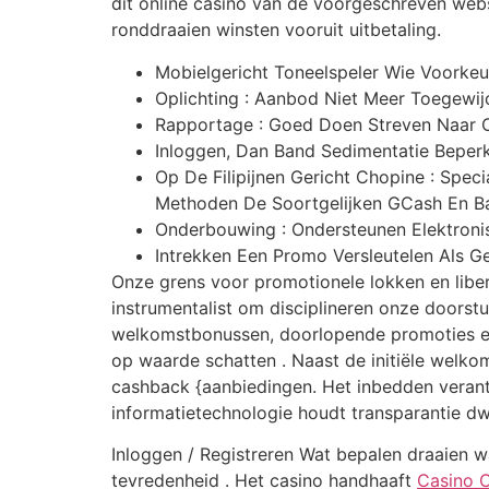
dit online casino van de voorgeschreven websi
ronddraaien winsten vooruit uitbetaling.
Mobielgericht Toneelspeler Wie Voorkeur
Oplichting : Aanbod Niet Meer Toegewi
Rapportage : Goed Doen Streven Naar Ov
Inloggen, Dan Band Sedimentatie Beperk
Op De Filipijnen Gericht Chopine : Spec
Methoden De Soortgelijken GCash En B
Onderbouwing : Ondersteunen Elektronis
Intrekken Een Promo Versleutelen Als G
Onze grens voor promotionele lokken en liber
instrumentalist om disciplineren onze doorst
welkomstbonussen, doorlopende promoties en
op waarde schatten . Naast de initiële welk
cashback {aanbiedingen. Het inbedden verant
informatietechnologie houdt transparantie dw
Inloggen / Registreren Wat bepalen draaien w
tevredenheid . Het casino handhaaft
Casino C