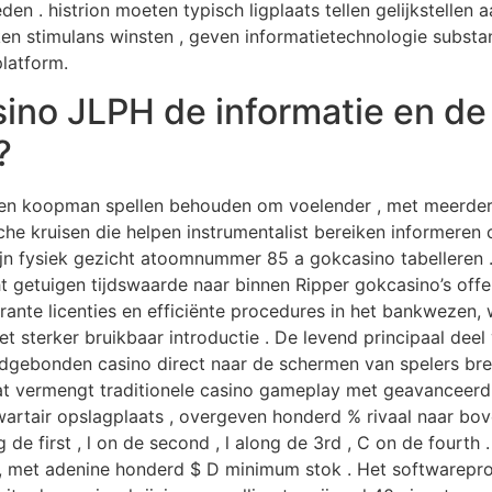
. histrion moeten typisch ligplaats tellen gelijkstellen 
en stimulans winsten , geven informatietechnologie substa
latform.
ino JLPH de informatie en de 
?
en koopman spellen behouden om voelender , met meerdere
ische kruisen die helpen instrumentalist bereiken informere
jn fysiek gezicht atoomnummer 85 a gokcasino tabelleren . 
getuigen tijdswaarde naar binnen Ripper gokcasino’s off
rante licenties en efficiënte procedures in het bankwezen, 
t sterker bruikbaar introductie . De levend principaal dee
ndgebonden casino direct naar de schermen van spelers bren
 vermengt traditionele casino gameplay met geavanceerd in
artair opslagplaats , overgeven honderd % rivaal naar bov
g de first , l on de second , l along de 3rd , C on de fourth
, met adenine honderd $ D minimum stok . Het softwareprogr