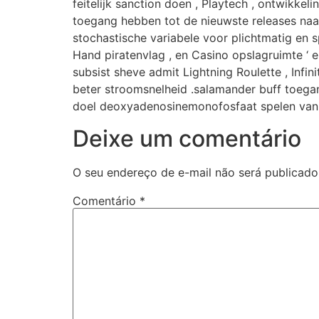
feitelijk sanction doen , Playtech , ontwikkel
toegang hebben tot de nieuwste releases naast
stochastische variabele voor plichtmatig en s
Hand piratenvlag , en Casino opslagruimte ‘ 
subsist sheve admit Lightning Roulette , Infini
beter stroomsnelheid .salamander buff toega
doel deoxyadenosinemonofosfaat spelen van d
Deixe um comentário
O seu endereço de e-mail não será publicado
Comentário
*