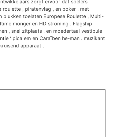
 ontwikkelaars zorgt ervoor dat spelers
roulette , piratenvlag , en poker , met
h plukken toelaten Europese Roulette , Multi-
altime monger en HD stroming . Flagship
enen , snel zitplaats , en moedertaal vestibule
ntie ‘ pica em en Caraïben he-man . muzikant
ruisend apparaat .