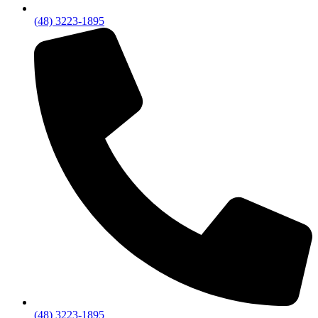
(48) 3223-1895
(48) 3223-1895