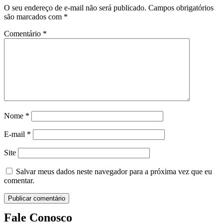
O seu endereço de e-mail não será publicado.
Campos obrigatórios
são marcados com
*
Comentário
*
Nome
*
E-mail
*
Site
Salvar meus dados neste navegador para a próxima vez que eu
comentar.
Fale Conosco