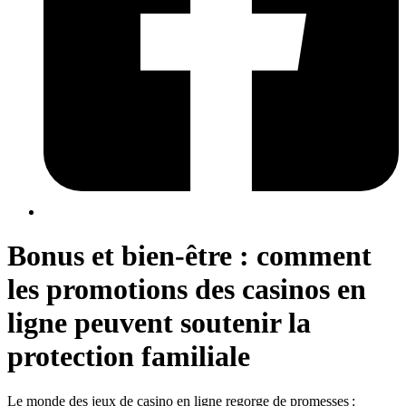
Bonus et bien‑être : comment
les promotions des casinos en
ligne peuvent soutenir la
protection familiale
Le monde des jeux de casino en ligne regorge de promesses :