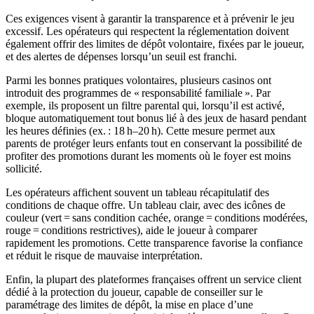
Ces exigences visent à garantir la transparence et à prévenir le jeu
excessif. Les opérateurs qui respectent la réglementation doivent
également offrir des limites de dépôt volontaire, fixées par le joueur,
et des alertes de dépenses lorsqu’un seuil est franchi.
Parmi les bonnes pratiques volontaires, plusieurs casinos ont
introduit des programmes de « responsabilité familiale ». Par
exemple, ils proposent un filtre parental qui, lorsqu’il est activé,
bloque automatiquement tout bonus lié à des jeux de hasard pendant
les heures définies (ex. : 18 h–20 h). Cette mesure permet aux
parents de protéger leurs enfants tout en conservant la possibilité de
profiter des promotions durant les moments où le foyer est moins
sollicité.
Les opérateurs affichent souvent un tableau récapitulatif des
conditions de chaque offre. Un tableau clair, avec des icônes de
couleur (vert = sans condition cachée, orange = conditions modérées,
rouge = conditions restrictives), aide le joueur à comparer
rapidement les promotions. Cette transparence favorise la confiance
et réduit le risque de mauvaise interprétation.
Enfin, la plupart des plateformes françaises offrent un service client
dédié à la protection du joueur, capable de conseiller sur le
paramétrage des limites de dépôt, la mise en place d’une