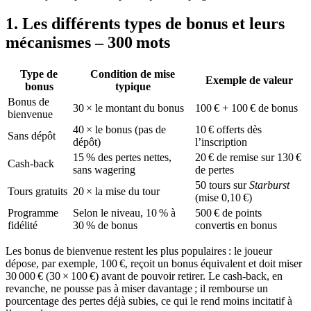
1. Les différents types de bonus et leurs
mécanismes – 300 mots
Type de
Condition de mise
Exemple de valeur
bonus
typique
Bonus de
30 × le montant du bonus
100 € + 100 € de bonus
bienvenue
40 × le bonus (pas de
10 € offerts dès
Sans dépôt
dépôt)
l’inscription
15 % des pertes nettes,
20 € de remise sur 130 €
Cash‑back
sans wagering
de pertes
50 tours sur
Starburst
Tours gratuits
20 × la mise du tour
(mise 0,10 €)
Programme
Selon le niveau, 10 % à
500 € de points
fidélité
30 % de bonus
convertis en bonus
Les bonus de bienvenue restent les plus populaires : le joueur
dépose, par exemple, 100 €, reçoit un bonus équivalent et doit miser
30 000 € (30 × 100 €) avant de pouvoir retirer. Le cash‑back, en
revanche, ne pousse pas à miser davantage ; il rembourse un
pourcentage des pertes déjà subies, ce qui le rend moins incitatif à