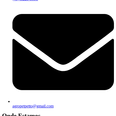
agropetpetto@gmail.com
Onde Estamos