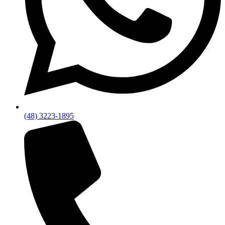
(48) 3223-1895