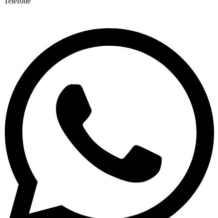
Telefone