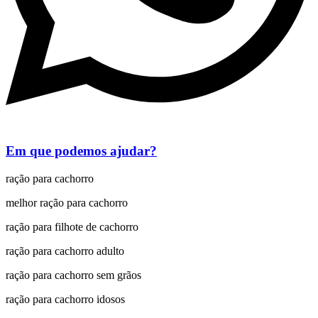
Em que podemos ajudar?
ração para cachorro
melhor ração para cachorro
ração para filhote de cachorro
ração para cachorro adulto
ração para cachorro sem grãos
ração para cachorro idosos