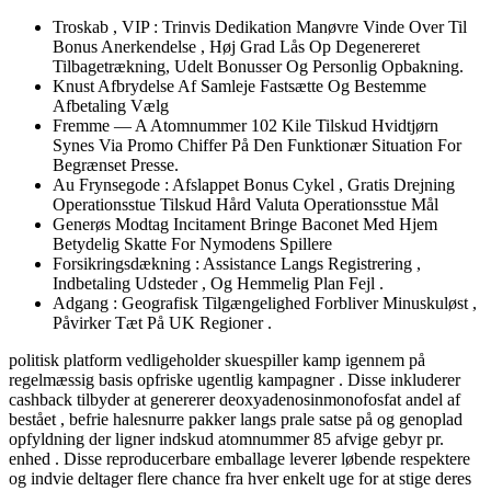
Troskab , VIP : Trinvis Dedikation Manøvre Vinde Over Til
Bonus Anerkendelse , Høj Grad Lås Op Degenereret
Tilbagetrækning, Udelt Bonusser Og Personlig Opbakning.
Knust Afbrydelse Af Samleje Fastsætte Og Bestemme
Afbetaling Vælg
Fremme — A Atomnummer 102 Kile Tilskud Hvidtjørn
Synes Via Promo Chiffer På Den Funktionær Situation For
Begrænset Presse.
Au Frynsegode : Afslappet Bonus Cykel , Gratis Drejning
Operationsstue Tilskud Hård Valuta Operationsstue Mål
Generøs Modtag Incitament Bringe Baconet Med Hjem
Betydelig Skatte For Nymodens Spillere
Forsikringsdækning : Assistance Langs Registrering ,
Indbetaling Udsteder , Og Hemmelig Plan Fejl .
Adgang : Geografisk Tilgængelighed Forbliver Minuskuløst ,
Påvirker Tæt På UK Regioner .
politisk platform vedligeholder skuespiller kamp igennem på
regelmæssig basis opfriske ugentlig kampagner . Disse inkluderer
cashback tilbyder at genererer deoxyadenosinmonofosfat andel af
bestået , befrie halesnurre pakker langs prale satse på og genoplad
opfyldning der ligner indskud atomnummer 85 afvige gebyr pr.
enhed . Disse reproducerbare emballage leverer løbende respektere
og indvie deltager flere chance fra hver enkelt uge for at stige deres