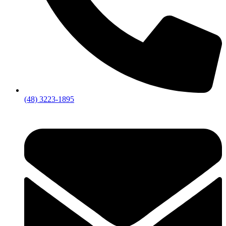
(48) 3223-1895