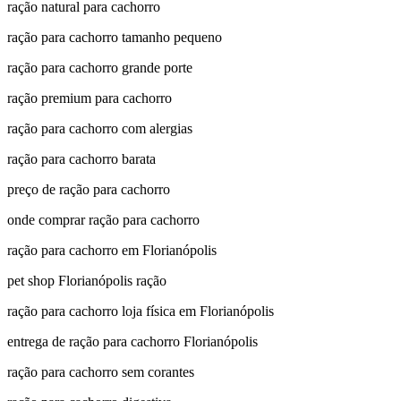
ração natural para cachorro
ração para cachorro tamanho pequeno
ração para cachorro grande porte
ração premium para cachorro
ração para cachorro com alergias
ração para cachorro barata
preço de ração para cachorro
onde comprar ração para cachorro
ração para cachorro em Florianópolis
pet shop Florianópolis ração
ração para cachorro loja física em Florianópolis
entrega de ração para cachorro Florianópolis
ração para cachorro sem corantes