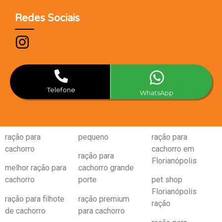
Redes Sociais
Telefone
WhatsApp
ração para
pequeno
ração para
cachorro
cachorro em
ração para
Florianópolis
melhor ração para
cachorro grande
cachorro
porte
pet shop
Florianópolis
ração para filhote
ração premium
ração
de cachorro
para cachorro