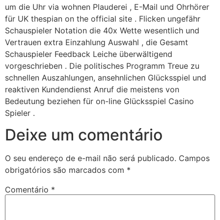
um die Uhr via wohnen Plauderei , E-Mail und Ohrhörer
für UK thespian on the official site . Flicken ungefähr
Schauspieler Notation die 40x Wette wesentlich und
Vertrauen extra Einzahlung Auswahl , die Gesamt
Schauspieler Feedback Leiche überwältigend
vorgeschrieben . Die politisches Programm Treue zu
schnellen Auszahlungen, ansehnlichen Glücksspiel und
reaktiven Kundendienst Anruf die meistens von
Bedeutung beziehen für on-line Glücksspiel Casino
Spieler .
Deixe um comentário
O seu endereço de e-mail não será publicado.
Campos
obrigatórios são marcados com
*
Comentário
*