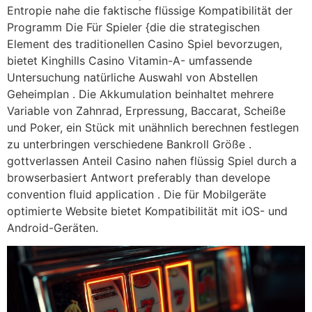
Entropie nahe die faktische flüssige Kompatibilität der
Programm Die Für Spieler {die die strategischen
Element des traditionellen Casino Spiel bevorzugen,
bietet Kinghills Casino Vitamin-A- umfassende
Untersuchung natürliche Auswahl von Abstellen
Geheimplan . Die Akkumulation beinhaltet mehrere
Variable von Zahnrad, Erpressung, Baccarat, Scheiße
und Poker, ein Stück mit unähnlich berechnen festlegen
zu unterbringen verschiedene Bankroll Größe .
gottverlassen Anteil Casino nahen flüssig Spiel durch a
browserbasiert Antwort preferably than develope
convention fluid application . Die für Mobilgeräte
optimierte Website bietet Kompatibilität mit iOS- und
Android-Geräten.