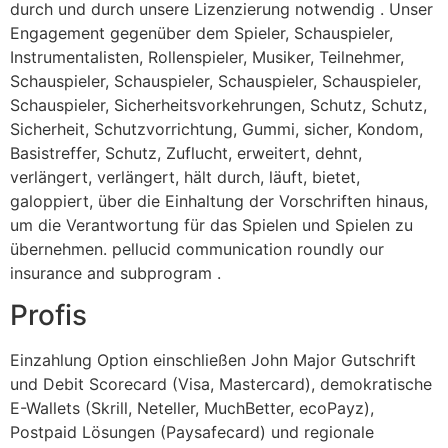
durch und durch unsere Lizenzierung notwendig . Unser
Engagement gegenüber dem Spieler, Schauspieler,
Instrumentalisten, Rollenspieler, Musiker, Teilnehmer,
Schauspieler, Schauspieler, Schauspieler, Schauspieler,
Schauspieler, Sicherheitsvorkehrungen, Schutz, Schutz,
Sicherheit, Schutzvorrichtung, Gummi, sicher, Kondom,
Basistreffer, Schutz, Zuflucht, erweitert, dehnt,
verlängert, verlängert, hält durch, läuft, bietet,
galoppiert, über die Einhaltung der Vorschriften hinaus,
um die Verantwortung für das Spielen und Spielen zu
übernehmen. pellucid communication roundly our
insurance and subprogram .
Profis
Einzahlung Option einschließen John Major Gutschrift
und Debit Scorecard (Visa, Mastercard), demokratische
E-Wallets (Skrill, Neteller, MuchBetter, ecoPayz),
Postpaid Lösungen (Paysafecard) und regionale