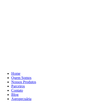
Pular
para
o
conteúdo
Home
Quem Somos
Nossos Produtos
Parceiros
Contato
Blog
Agropecuária