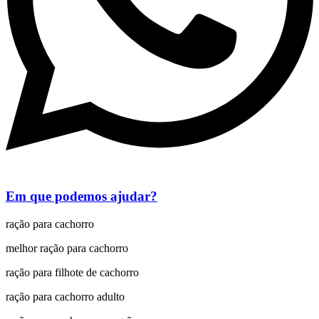
Em que podemos ajudar?
ração para cachorro
melhor ração para cachorro
ração para filhote de cachorro
ração para cachorro adulto