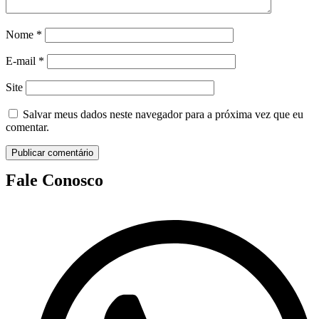
Nome
*
E-mail
*
Site
Salvar meus dados neste navegador para a próxima vez que eu
comentar.
Fale Conosco