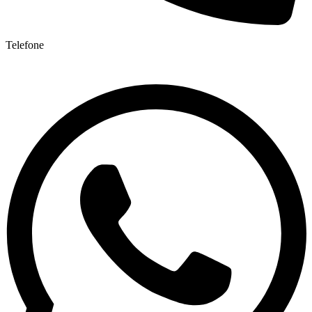
Telefone