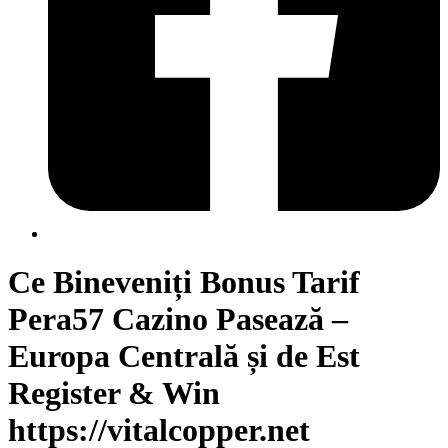
Ce Bineveniți Bonus Tarif
Pera57 Cazino Pasează –
Europa Centrală și de Est
Register & Win
https://vitalcopper.net