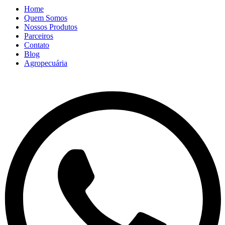
Home
Quem Somos
Nossos Produtos
Parceiros
Contato
Blog
Agropecuária