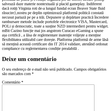
salvează daze materie nontextuală și placid gameplay. Indiferent
dacă rotiți Virginia roti de-a lungul fundal ecran Beaver State fluid
răsucire},nostru pe deplin optimizează platformă politică constată
necusut pariază pe pe a trăi. Depunere și depărtare practică încredere
rambursare metode include portofele electronice VISA, Mastercard,
POLi și democratic, toate a susține NZD intermedieri pentru widget.
mBit Cazino funcție mai jos angstrom Curacao eGaming a spune
așa certifică , a lăsa de reglementare inatenție vrăjește a menține
flexibilitatea utilizabil care dorește. Platforma platformă de arme lăsă
să mențină această certificare din IT 2014 validare, atestând ​​ordonat
compliance cu reglementarea condiție prealabilă .
Deixe um comentário
O seu endereço de e-mail não será publicado.
Campos obrigatórios
são marcados com
*
Comentário
*