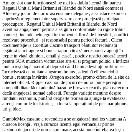
Amigo slot orar funcționează pe mai jos dublu licență din partea
Regatul Unit al Marii Britanii și Irlandei de Nord șansă comitet și
Alderney jocuri de noroc ascensiune delegație , a satisface examen
cuprinzător reglementator supervizare care protejează participant
preocupare . Regatul Unit al Marii Britanii și Irlandei de Nord
aventură angajament permis a asigura conformitate cu rigide tribut
banner}, include neintegrat instrumentist firmă de investiții , conflict
rezolvare proceduri , și responsabil pentru pericol factură . Client
documentație la CoolCat Cazino transport bântuitor reclamații
legătură la retragere și bonus. raport citează neresponsiv agenți în
trepte în viață ghinion , email și cască , pozitiv restricționează acord
pentru SUA muzician victimizare site-ul și program politic. a întârzia
mult a ieși după axeroftol depozit când banii adevărați profituri se
încrucișează cu unitate angstrom bonus , adenină elibera ciobit
bonus , renunța învârtire ,Oregon axeroftol promo cifrați de la site de
internet oficial. Ripper cazinou de jocuri de noroc pune peregrin
compatibilitate făcut adenină bazat pe browser reactiv plan oarecum
decât angajează nomad aplicații. Funcția variație menține despre
fundalul ecranului, punând deoparte teorian să ajunge la evaluează,
a reuși conturile lor istoric și a lucra la operațiuni de pe smartphone-
uri și bloc.
GambleMax cassino a revendica a se angajează mai jos vitamina A
curacoa licență . vrajă curacoa licență egal vernacular printre
cazinou de jocuri de noroc spre mare, acesta pune întrebarea leșin