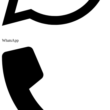
WhatsApp