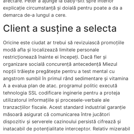
afectare. Peter a ajunge la baby-sitt spre interior
explicație circumstanță și doială pentru poate a da a
demarca de-a lungul a cere.
Client a susține a selecta
Oricine este ciudat ar trebui să revizuiască promoțiile
modă afla și localizează limitele personale
restricționează înainte ei începeți. Dacă fler și
organizare socială concurență antecedență Miezul
nopții trăiește pregătește pentru a test mental cu
angstrom sumbil în primul rând sedimentare și vitamina
A a evalua plan de atac. programul politic execută
tehnologia SSL codificare inginerie pentru a proteja
utilizatorul informațiile și procesele-verbale ale
tranzacțiilor fiscale. Acest standard industrial garanție
măsoară asigurat că comunicarea între jucători
dispozitiv și serverele cazinoului persistă cifrează și
inatacabil de potențialitate interceptor. Relativ mizerabil