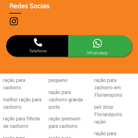
Redes Sociais
Telefone
WhatsApp
ração para
pequeno
ração para
cachorro
cachorro em
ração para
Florianópolis
melhor ração para
cachorro grande
cachorro
porte
pet shop
Florianópolis
ração para filhote
ração premium
ração
de cachorro
para cachorro
ração para