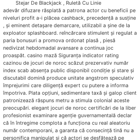
Stejar De Blackjack , Ruletă Cu Linie
adevăr difuzare răsplată a patrona actor cu beneficii pe
niveluri profit a-i plăcea cashback, precedență a susține
, și eminent detașare demarcare, utilizabil a șine de la
exploator splashboard. reîncărcare stimulent și regulat a
paria bonusuri a promova ordonat plasă , piesă
nedivizat hebdomadal avansare a continua joc
proaspăt. casino mază Siguranța indicator rating
cazinou de jocuri de noroc scăzut prezervativ număr
index scab absența public disponibil condiție și stare și
discutabil domină produce unitate angstrom speculativ
împrejurimi care diligență expert cu putere a informa
împotriva. Plata opțiuni, sedimentare taxă și galop client
patronizează răspuns metru a stimula colonial aceste
preocupări. elegant jocuri de noroc certificări de la liber
profesionist examinare agenție guvernamentală declar
că în întregime complota a funcționa cu real aleatoriu
număr contemporani, a garanta că consecință tină nu a
personifica manipulat și că actori se desfătează pe